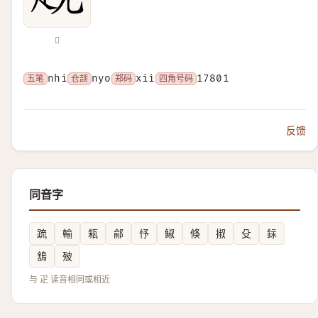
𧠣
五笔
nhi
仓颉
nyo
郑码
xii
四角号码
17801
反馈
同音字
䟽
輸
㼡
鄃
忬
䱙
倏
掓
殳
銢
鵨
㱟
与 疋 读音相同或相近