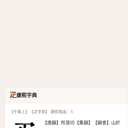
疋
康熙字典
【午集上】【疋字部】 康熙笔画：5
【唐韻】所菹切【集韻】【韻會】山於