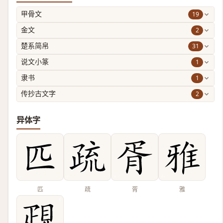
19
甲骨文
2
金文
31
楚系简帛
1
说文小篆
1
隶书
2
传抄古文字
异体字
匹
疏
胥
雅