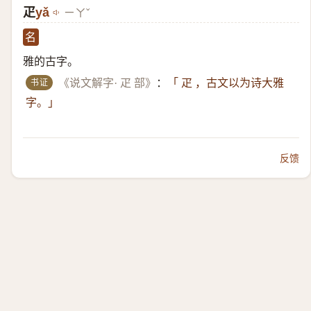
疋
yǎ
ㄧㄚˇ
名
雅的古字。
书证
《说文解字· 疋 部》
：
「 疋 ，古文以为诗大雅
字。」
反馈