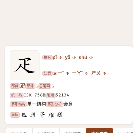
拼音
pǐ
yǎ
shū
注音
ㄆㄧˇ
ㄧㄚˇ
ㄕㄨ
疋
部首
部外
总笔画
5
5
统一码
CJK 758B
笔顺
52134
字形结构
字形分析
单一结构
会意
异体