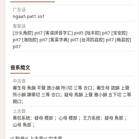
广东话
ngaa5 pat1 so1
客家话
[沙头角腔] pit7 [客语拼音字汇] pid5 [陆丰腔] pit7 [宝安腔]
pit7 [海陆腔] pit7 [客英字典] pit7 [台湾四县腔] pit7 [梅县腔]
pit7
音系简文
中古音
審生母 魚韻 平聲 䟽小韻 所𦵔切 三等 合口；審生母 語韻 上聲
所小韻 踈舉切 三等 合口；疑母 馬韻 上聲 雅小韻 五下切 二等
開口；
上古音
黄侃系统：疑母 模部 ；心母 模部 ；王力系统：疑母 魚部 ；
山母 魚部 ；
韵书
上古音
中古音