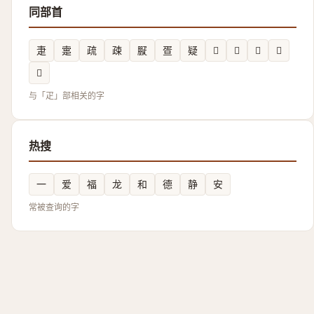
同部首
疌
疐
疏
疎
㽰
疍
疑
𤴕
𭻿
𱱈
𤴡
𤴘
与「疋」部相关的字
热搜
一
爱
福
龙
和
德
静
安
常被查询的字