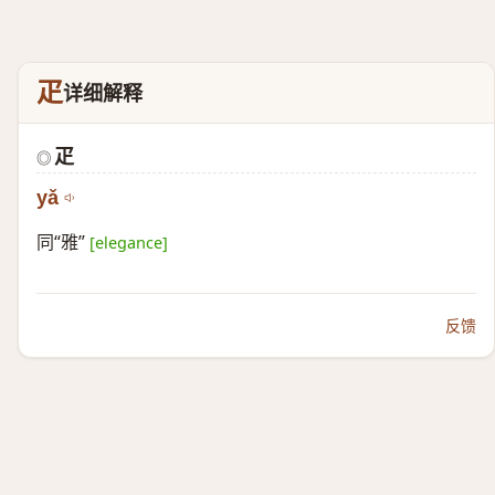
疋
详细解释
疋
◎
yǎ
同“雅”
[elegance]
反馈