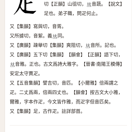
切【正韻】山徂切，
音蔬。【說文】
𠀤
足也。弟子職，問疋何止。
又【集韻】寫與切，音胥。
又所據切，音絮。義
同。
𠀤
又【廣韻】疎舉切【集韻】爽阻切，
音所。記也。
𠀤
又【廣韻】五下切【集韻】【韻會】【正韻】語下切，
音雅。正也。古文爲詩大雅字。【晉書·南陽王模傳】
𠀤
安定太守賈疋。
又【五音集韻】譬吉切，音匹。【小爾雅】倍兩謂之
疋。二丈爲兩，倍兩四丈也。【韻會】按古文大小雅，
爾雅，字本作疋，今文皆作雅，而疋字但音匹矣。
又【集韻】足，古作疋。註詳部首。