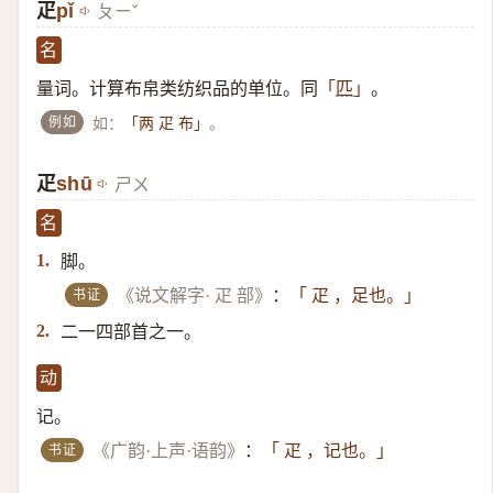
疋
pǐ
ㄆㄧˇ
名
量词。计算布帛类纺织品的单位。同
。
「
匹
」
例如
如：
。
「两 疋 布」
疋
shū
ㄕㄨ
名
脚。
1.
书证
《说文解字· 疋 部》
：
「 疋 ，足也。」
二一四部首之一。
2.
动
记。
书证
《广韵·上声·语韵》
：
「 疋 ，记也。」