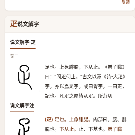
反馈
疋
说文解字
说文解字·疋
卷二
足也。上象腓腸，下从止。《弟子職》
曰：“問疋何止。”古文以爲《詩•大疋》
字。亦以爲足字。或曰胥字。一曰疋，
記也。凡疋之屬皆从疋。所菹切
说文解字注
(疋)
足也。上象腓腸。
肉部曰。腨、腓
腸也。
下从止。
止、下基也。
弟子職