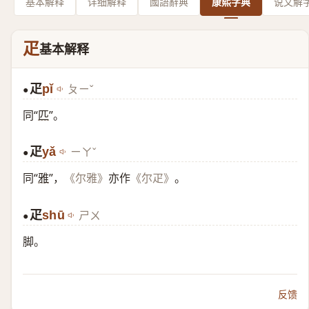
基本解释
详细解释
國語辭典
康熙字典
说文解
疋
基本解释
疋
pǐ
ㄆㄧˇ
●
同“
匹
”。
疋
yǎ
ㄧㄚˇ
●
同“
雅
”，
亦作
。
《尔雅》
《尔疋》
疋
shū
ㄕㄨ
●
脚。
反馈