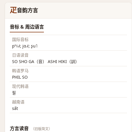
疋
音韵方言
音标 & 周边语言
国际音标
pʰi˨˩˦; jɑ˨˩˦; ʂu˥
日语读音
SO SHO GA（音） ASHI HIKI（訓）
韩语罗马
PHIL SO
现代韩语
필
越南语
sất
方言读音
（旧版简文）