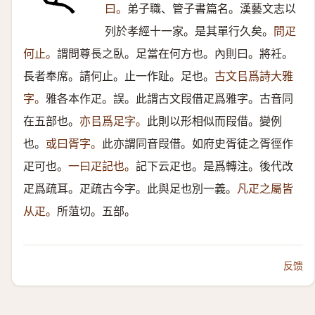
曰。
弟子職、管子書篇名。漢藝文志以
列於孝經十一家。是其單行久矣。
問疋
何止。
謂問尊長之臥。足當在何方也。內則曰。將衽。
長者奉席。請何止。止一作趾。足也。
古文㠯爲詩大雅
字。
雅各本作疋。誤。此謂古文叚借疋爲雅字。古音同
在五部也。
亦㠯爲足字。
此則以形相似而叚借。變例
也。
或曰胥字。
此亦謂同音叚借。如府史胥徒之胥徑作
疋可也。
一曰疋記也。
記下云疋也。是爲轉注。後代改
疋爲疏耳。疋疏古今字。此與足也別一義。
凡疋之屬皆
从疋。
所菹切。五部。
反馈