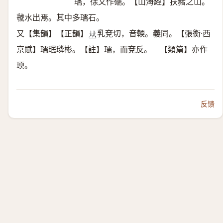
瓀，徐又作礝。【山海經】扶豬之山。
虢水出焉。其中多瓀石。
又【集韻】【正韻】
乳兗切，音輭。義同。【張衡·西
𠀤
京賦】瓀珉璘彬。【註】瓀，而兗反。 【類篇】亦作
瑌。
反馈