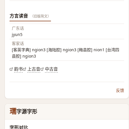
方言读音
（旧版简文）
广东话
jyun5
客家话
[客英字典] ngion3 [海陆腔] ngion3 [梅县腔] nion1 [台湾四
县腔] ngion3
韵书
上古音
中古音
反馈
瓀
字源字形
字形对比