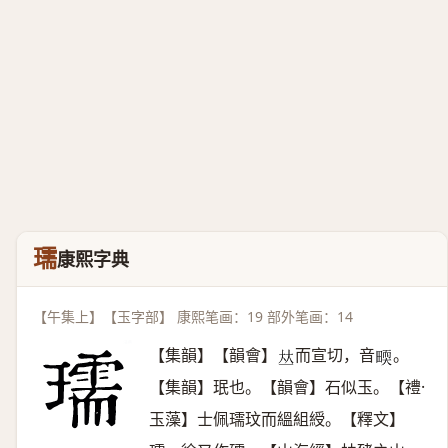
瓀
康熙字典
【午集上】【玉字部】 康熙笔画：19 部外笔画：14
【集韻】【韻會】
而宣切，音
。
𠀤
𤲬
【集韻】珉也。【韻會】石似玉。【禮·
玉藻】士佩瓀玟而縕組綬。【釋文】