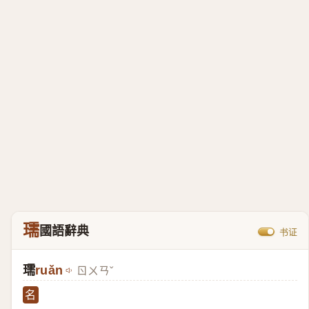
瓀
國語辭典
书证
瓀
ruǎn
ㄖㄨㄢˇ
名