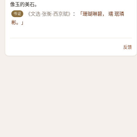
像玉的美石。
书证
《文选·张衡·西京赋》
：
「珊瑚琳碧， 瓀 珉璘
彬。」
反馈