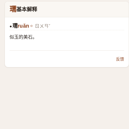
瓀
基本解释
瓀
ruǎn
ㄖㄨㄢˇ
●
似玉的美石。
反馈