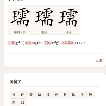
中国大陆
香港
台湾
五笔
gfdj
仓颉
mgmbb
郑码
cfgl
四角号码
11127
反馈
同音字
偄
瑌
腝
䓴
㮕
䞂
䏓
軟
耎
碝
媆
䪭