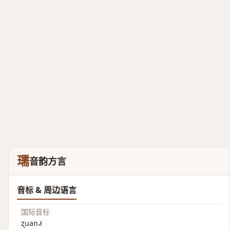
瓀
音韵方言
音标 & 周边语言
国际音标
ʐuan˨˩˦