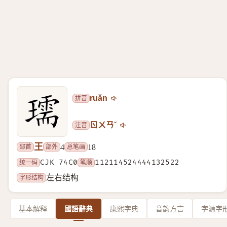
拼音
ruǎn
注音
ㄖㄨㄢˇ
王
部首
部外
总笔画
4
18
统一码
CJK 74C0
笔顺
112114524444132522
字形结构
左右结构
基本解释
國語辭典
康熙字典
音韵方言
字源字