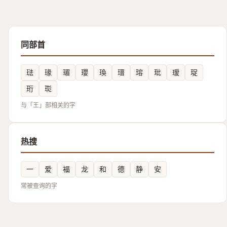
同部首
琺
瑑
瑂
瓔
瑍
瑨
瑢
玭
瑷
珿
珩
珳
与「王」部相关的字
热搜
一
爱
福
龙
和
德
静
安
常被查询的字