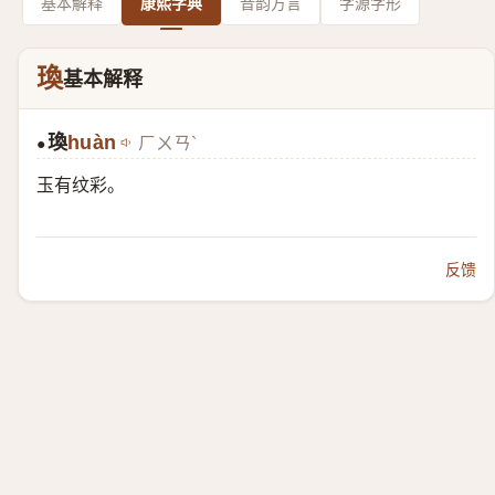
基本解释
康熙字典
音韵方言
字源字形
瑍
基本解释
瑍
huàn
ㄏㄨㄢˋ
●
玉有纹彩。
反馈