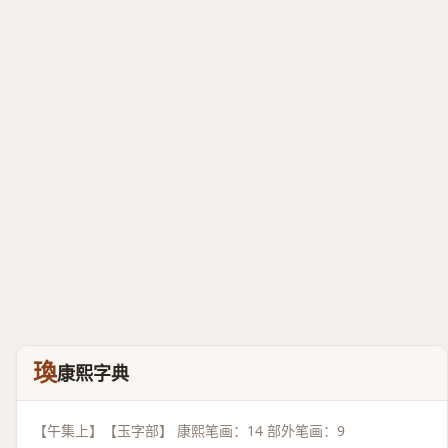
瑍
康熙字典
【午集上】【玉字部】 康熙笔画：14 部外笔画：9