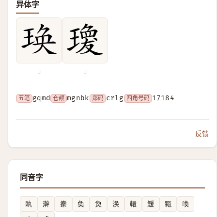
异体字
𤥺
𤩆
五笔
gqmd
仓颉
mgnbk
郑码
crlg
四角号码
17184
反馈
同音字
䀓
澣
豢
奐
烉
涣
轘
鰀
㼫
喚