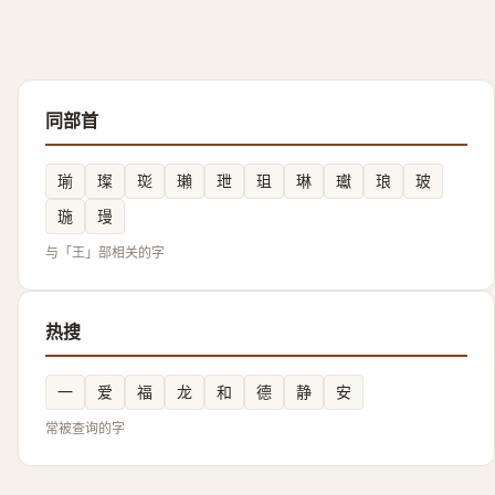
同部首
瑐
璨
珳
瓎
玴
珇
琳
瓛
琅
玻
㻢
㻴
与「王」部相关的字
热搜
一
爱
福
龙
和
德
静
安
常被查询的字