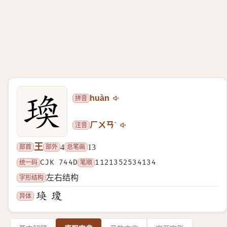
拼音
huàn
注音
ㄏㄨㄢˋ
王
部首
部外
总笔画
4
13
统一码
CJK 744D
笔顺
1121352534134
字形结构
左右结构
异体