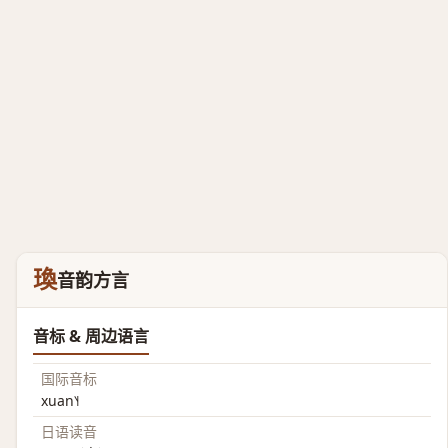
瑍
音韵方言
音标 & 周边语言
国际音标
xuan˥˧
日语读音