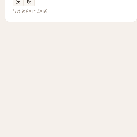
痪
唤
与 瑍 读音相同或相近