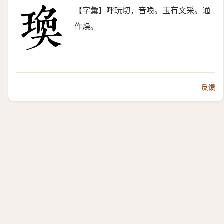
【字彙】呼玩切，音喚。玉有文采。通
作煥。
反馈