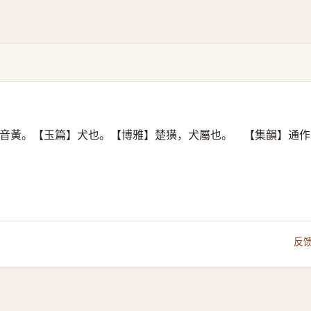
音黃。【玉篇】犬也。【博雅】楚獚，犬屬也。 【集韻】通作
反