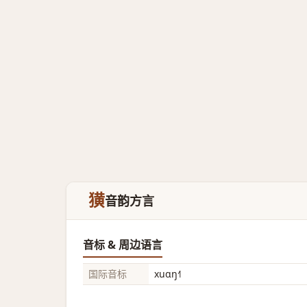
獚
音韵方言
音标 & 周边语言
国际音标
xuɑŋ˧˥