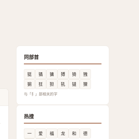
同部首
㹶
獝
㺎
猼
猗
㹭
猏
狅
狚
犼
㺚
狸
与「犭」部相关的字
热搜
一
爱
福
龙
和
德