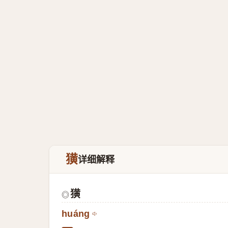
獚
详细解释
獚
◎
huáng