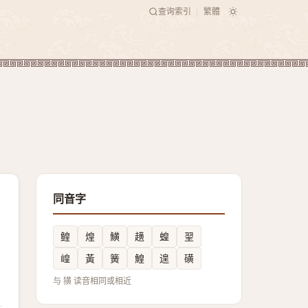
查询索引
繁體
|
同音字
鳇
煌
鱑
趪
蝗
䍿
崲
黃
簧
鰉
遑
磺
与 獚 读音相同或相近