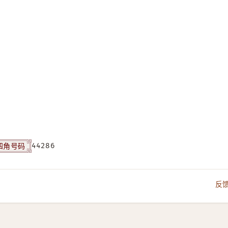
四角号码
44286
反