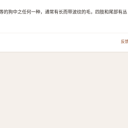
矮小或中等的狗中之任何一种，通常有长而带波纹的毛，四肢和尾部有丛
反