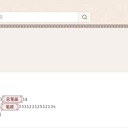
总笔画
3
14
笔顺
A
35312212512134
构