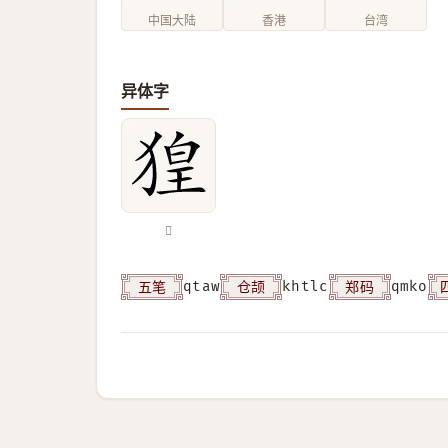
中国大陆
香港
台湾
异体字
𤟡
五笔
仓颉
郑码
qtaw
khtlc
qmko