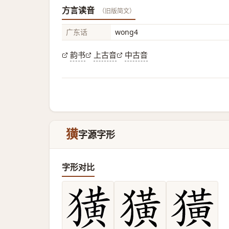
方言读音
（旧版简文）
广东话
wong4
韵书
上古音
中古音
獚
字源字形
字形对比