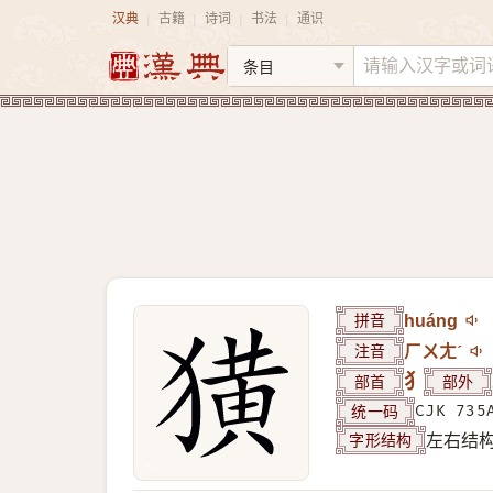
汉典
古籍
诗词
书法
通识
|
|
|
|
拼音
huáng
注音
ㄏㄨㄤˊ
部首
犭
部外
统一码
CJK 735
字形结构
左右结