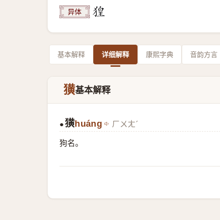
异体
基本解释
详细解释
康熙字典
音韵方言
獚
基本解释
獚
huáng
ㄏㄨㄤˊ
●
狗名。