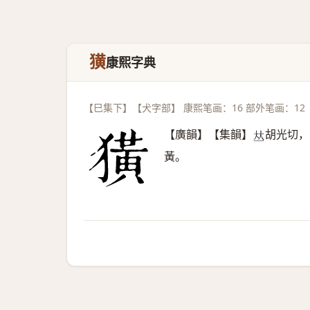
獚
康熙字典
【巳集下】【犬字部】 康熙笔画：16 部外笔画：12
【廣韻】【集韻】
胡光切，
𠀤
黃。