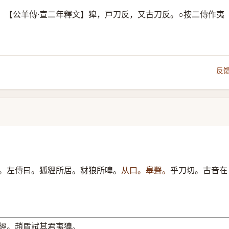
。【公羊傳·宣二年釋文】獋，戸刀反，又古刀反。○按二傳作夷
反
。左傳曰。狐貍所居。豺狼所噑。
从口。皋聲。
乎刀切。古音在
經。趙盾試其君夷獔。