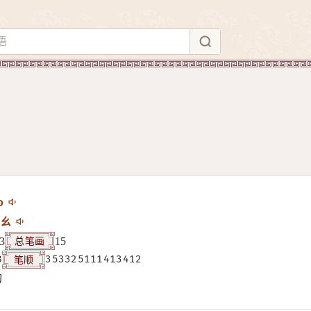
o
ㄠ
总笔画
3
15
笔顺
B
353325111413412
构