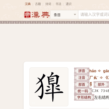
汉典
古籍
诗词
书法
通识
|
|
|
|
拼音
háo
gā
注音
ㄏㄠˊ
ㄍ
部首
犭
部外
统一码
CJK 734
字形结构
左右结