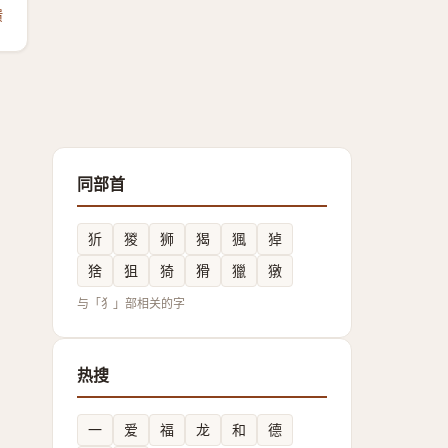
馈
同部首
㹞
猣
狮
猲
猦
㹿
猞
狙
猗
猾
獵
獤
与「犭」部相关的字
热搜
一
爱
福
龙
和
德