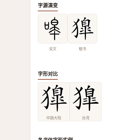
字源演变
说文
楷书
字形对比
中国大陆
台湾