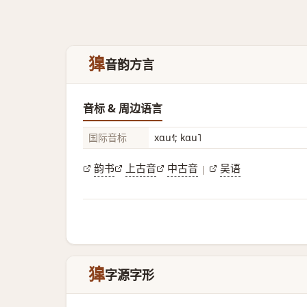
獋
音韵方言
音标 & 周边语言
国际音标
xɑu˧˥; kɑu˥
韵书
上古音
中古音
吴语
|
獋
字源字形