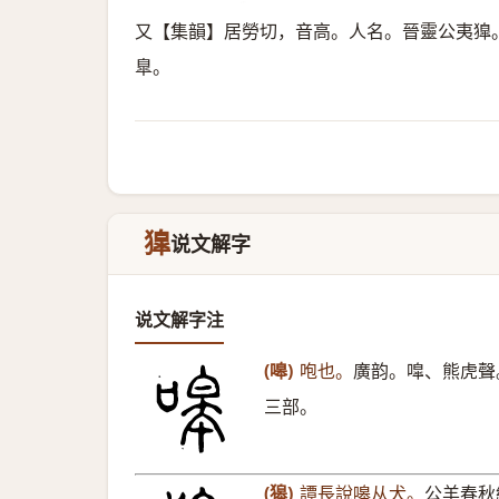
又【集韻】居勞切，音高。人名。晉靈公夷獋
臯。
獋
说文解字
说文解字注
(嗥)
咆也。
廣韵。噑、熊虎聲
三部。
(獆)
譚長說嗥从犬。
公羊春秋