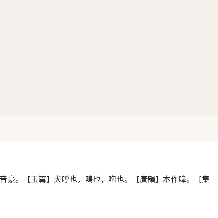
音豪。【玉篇】犬呼也，鳴也，咆也。【廣韻】本作嘷。【集