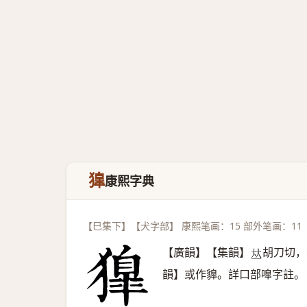
獋
康熙字典
【巳集下】【犬字部】 康熙笔画：15 部外笔画：11
【廣韻】【集韻】
胡刀切，
𠀤
韻】或作䝥。詳口部嘷字註。