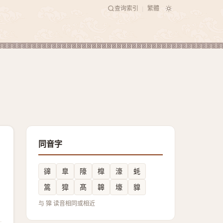
查询索引
繁體
|
同音字
䜰
臯
䧫
橰
濠
蚝
篙
獔
髙
韟
壕
䝥
与 獋 读音相同或相近