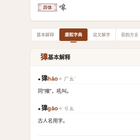
异体
基本解释
康熙字典
说文解字
音韵方言
獋
基本解释
獋
háo
ㄏㄠˊ
●
同“
嗥
”，吼叫。
獋
gāo
ㄍㄠ
●
古人名用字。