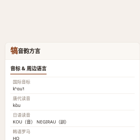
犒
音韵方言
音标 & 周边语言
国际音标
kʰɑu˥˧
唐代读音
kɑ̀u
日语读音
KOU（音） NEGIRAU（訓）
韩语罗马
HO