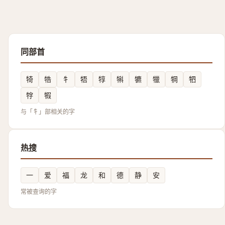
同部首
犄
牿
牜
牾
犉
犐
犥
犣
犅
牭
牸
犌
与「牜」部相关的字
热搜
一
爱
福
龙
和
德
静
安
常被查询的字