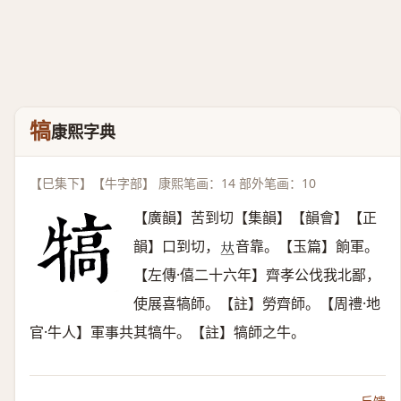
犒
康熙字典
【巳集下】【牛字部】 康熙笔画：14 部外笔画：10
【廣韻】苦到切【集韻】【韻會】【正
韻】口到切，
音靠。【玉篇】餉軍。
𠀤
【左傳·僖二十六年】齊孝公伐我北鄙，
使展喜犒師。【註】勞齊師。【周禮·地
官·牛人】軍事共其犒牛。【註】犒師之牛。