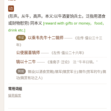
动
(形声。从牛，高声。本义:以牛酒宴饷兵士。泛指用酒食
或财物慰劳) 同本义
[reward with gifts or money， food，
drink etc.]
书证
以乘韦先牛十二犒师
——
《左传·僖公三十三
年》
公使展喜犒师
——
《左传·僖公二十六年》
犒以十二牛
——
《淮南子·泛论》
注:“牛羊曰犒。”
例如
犒设(以酒食赏赐);犒军(犒赏军士);犒牛(劳军的牛);犒
功(犒赏有功之人)
常用词组
犒劳
犒赏