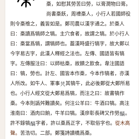
槀，如慰其勞苦曰勞，以膏潤物曰膏。
尚書槀飫，周禮槀人，小行人若國師役
則令槀禬之，義皆如是。鄭司農以漢字通之。於槀人
曰：槀讀爲犒師之犒。主穴食者，故謂之犒。於小行人
曰：槀當爲犒，謂犒師也。葢漢時盛行犒字，故大鄭以
今字易古字，此漢人釋經之法也。左傳、國語皆有犒
字。左傳服注曰：以師枯槀，故饋之飲食。韋注國語
曰：犒，勞也。計左、國皆本作槀，今本作犒者，亦漢
人所改。如牛人、軍事
其犒牛，此必後鄭從大鄭所易
𠔏
也。小行人經文從大鄭易爲犒，而注之曰：故書犒作
槀。今本則譌舛難讀矣。何注公羊曰：牛酒曰犒。高注
淮南曰：酒肉曰餉，牛羊曰犒。漢㡿彰長碑又作勞
。
𨢓
許不錄犒
字者，許以槀爲正字，不取俗字也。
從木高
𨢓
聲。
苦浩切。二部。鄭箋詩讀橋爲槀。