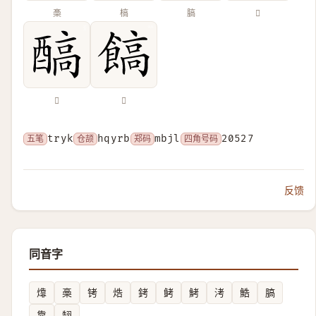
槀
槁
䐧
𤚸
𨢓
𩝝
五笔
tryk
仓颉
hqyrb
郑码
mbjl
四角号码
20527
反馈
同音字
㸆
槀
铐
焅
銬
鲓
鮳
洘
鯌
䐧
靠
䎋