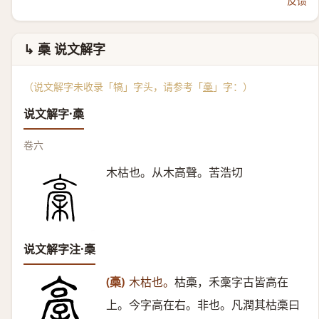
反馈
↳ 槀 说文解字
（说文解字未收录「犒」字头，请参考「
槀
」字：）
说文解字·槀
卷六
木枯也。从木高聲。苦浩切
说文解字注·槀
(槀)
木枯也。
枯槀，禾稾字古皆高在
上。今字高在右。非也。凡潤其枯槀曰