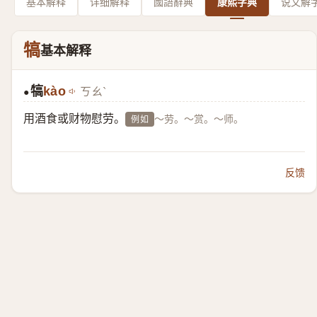
基本解释
详细解释
國語辭典
康熙字典
说文解
犒
基本解释
犒
kào
ㄎㄠˋ
●
用酒食或财物慰劳。
～劳。～赏。～师。
例如
反馈