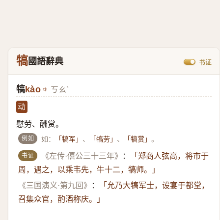
犒
國語辭典
书证
犒
kào
ㄎㄠˋ
动
慰劳、酬赏。
例如
如：
、
、
。
「犒军」
「犒劳」
「犒赏」
书证
《左传·僖公三十三年》
：
「郑商人弦高，将市于
周，遇之，以乘韦先，牛十二，犒师。」
《三国演义·第九回》
：
「允乃大犒军士，设宴于都堂，
召集众官，酌酒称庆。」