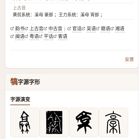
上古音
黄侃系统：溪母 豪部 ；王力系统：溪母 宵部 ；
韵书
上古音
中古音
官话
吴语
赣语
湘语
|
闽语
粤语
平话
客语
反馈
犒
字源字形
字源演变