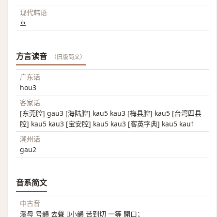
现代韩语
호
方言读音
（旧版简文）
广东话
hou3
客家话
[东莞腔] gau3 [海陆腔] kau5 kau3 [梅县腔] kau5 [台湾四县
腔] kau5 kau3 [宝安腔] kau5 kau3 [客英字典] kau5 kau1
潮州话
gau2
音系简文
中古音
溪母 号韻 去聲 𩝝小韻 苦到切 一等 開口；