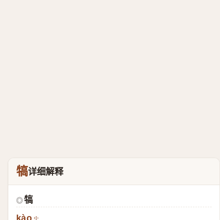
犒
详细解释
犒
◎
kào