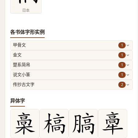
日本
各书体字形实例
1
甲骨文
1
金文
1
楚系简帛
1
说文小篆
2
传抄古文字
异体字