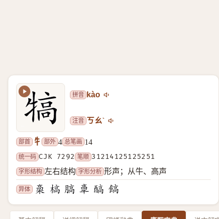
拼音
kào
注音
ㄎㄠˋ
牜
部首
部外
总笔画
4
14
统一码
CJK 7292
笔顺
31214125125251
字形结构
字形分析
左右结构
形声；从牛、高声
异体