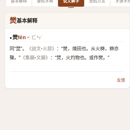
基本解释
康熙字典
说文解字
音韵方言
字源字
燓
基本解释
燓
fén
ㄈㄣˊ
●
同“
焚
”。
：“燓，燒田也。从火棥，棥亦
《説文•火部》
聲。”
：“焚，火灼物也。或作燓。”
《集韻•文韻》
反馈