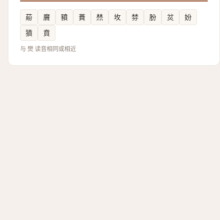
蒶
黂
豶
蕡
㷊
坆
棼
肦
炃
妢
獖
賁
与 燓 读音相同或相近