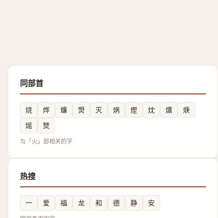
同部首
烧
烨
燫
焽
灭
㶽
熞
㶩
爌
焿
熎
燹
与「火」部相关的字
热搜
一
爱
福
龙
和
德
静
安