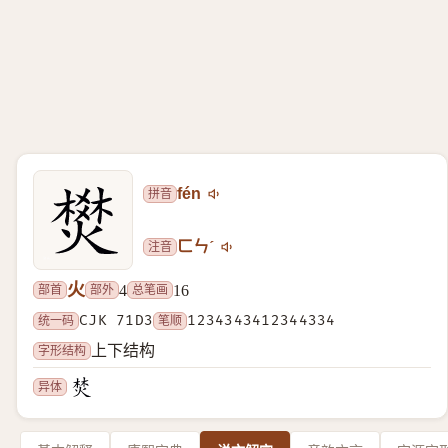
拼音
fén
注音
ㄈㄣˊ
火
部首
部外
总笔画
4
16
统一码
CJK 71D3
笔顺
1234343412344334
字形结构
上下结构
异体