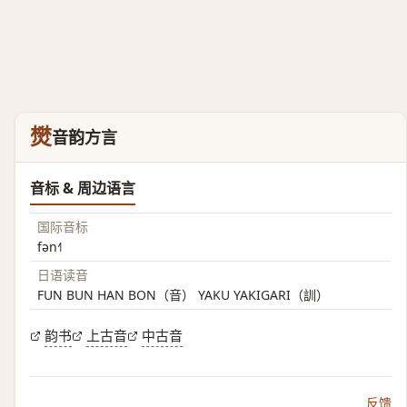
燓
音韵方言
音标 & 周边语言
国际音标
fən˧˥
日语读音
FUN BUN HAN BON（音） YAKU YAKIGARI（訓）
韵书
上古音
中古音
反馈