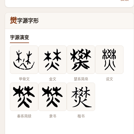
燓
字源字形
字源演变
甲骨文
金文
楚系简帛
说文
秦系简牍
隶书
楷书