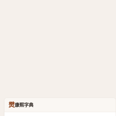
燓
康熙字典