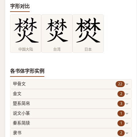
字形对比
中国大陆
台湾
日本
各书体字形实例
22
甲骨文
2
金文
3
楚系简帛
1
说文小篆
1
秦系简牍
2
隶书