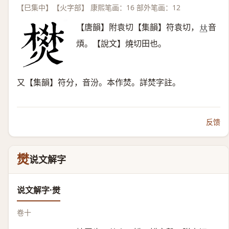
【巳集中】【火字部】 康熙笔画：16 部外笔画：12
【唐韻】附袁切【集韻】符袁切，
音
𠀤
煩。【說文】燒切田也。
又【集韻】符分，音汾。本作焚。詳焚字註。
反馈
燓
说文解字
说文解字·燓
卷十