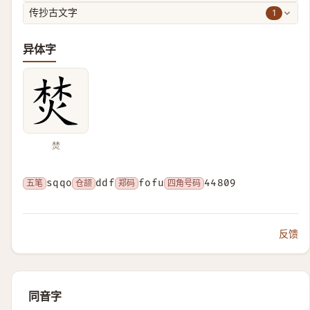
1
传抄古文字
异体字
焚
五笔
sqqo
仓颉
ddf
郑码
fofu
四角号码
44809
反馈
同音字