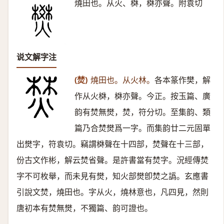
燒田也。从火、棥，棥亦聲。附袁切
说文解字注
(焚)
燒田也。从火林。
各本篆作樊，解
作从火棥，棥亦聲。今正。按玉篇、廣
韵有焚無燓，焚，符分切。至集韵、類
篇乃合焚燓爲一字。而集韵廿二元固單
出燓字，符袁切。竊謂棥聲在十四部，焚聲在十三部，
份古文作彬，解云焚省聲。是許書當有焚字。況經傳焚
字不可枚舉，而未見有燓，知火部燓卽焚之譌。玄應書
引說文焚，燒田也。字从火，燒林意也，凡四見，然則
唐初本有焚無燓，不獨篇、韵可證也。