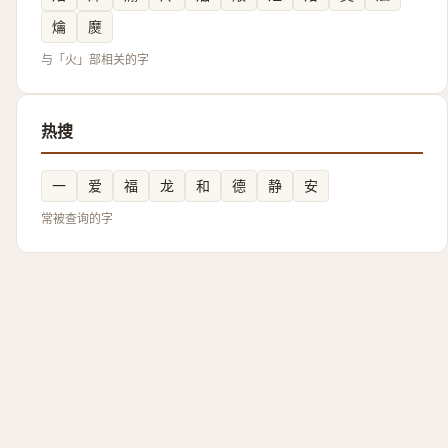
爚
㸏
与「火」部相关的字
热搜
一
爱
福
龙
和
德
静
安
常被查询的字