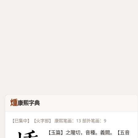
煄
康熙字典
【巳集中】【火字部】 康熙笔画：13 部外笔画：9
【玉篇】之隴切，音種。義闕。【五音