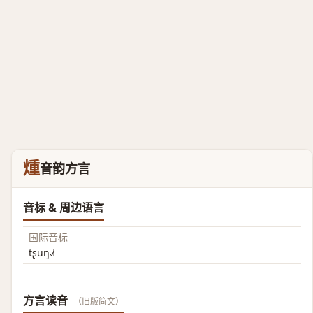
煄
音韵方言
音标 & 周边语言
国际音标
tʂuŋ˨˩˦
方言读音
（旧版简文）