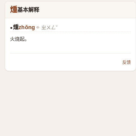
煄
基本解释
煄
zhǒng
ㄓㄨㄥˇ
●
火烧起。
反馈