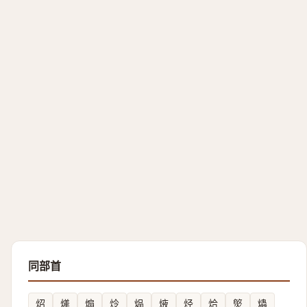
同部首
炤
㷣
煽
炩
煰
焲
烃
烚
㷺
爞