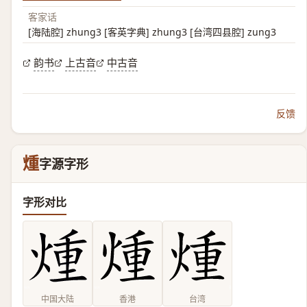
客家话
[海陆腔] zhung3 [客英字典] zhung3 [台湾四县腔] zung3
韵书
上古音
中古音
反馈
煄
字源字形
字形对比
中国大陆
香港
台湾