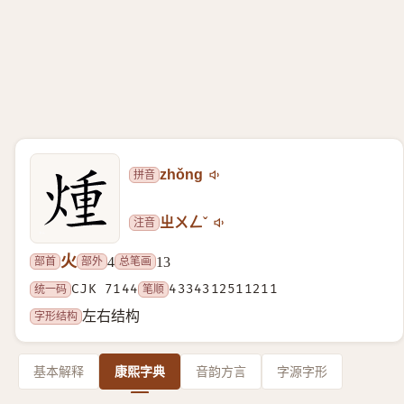
拼音
zhǒng
注音
ㄓㄨㄥˇ
火
部首
部外
总笔画
4
13
统一码
CJK 7144
笔顺
4334312511211
字形结构
左右结构
基本解释
康熙字典
音韵方言
字源字形