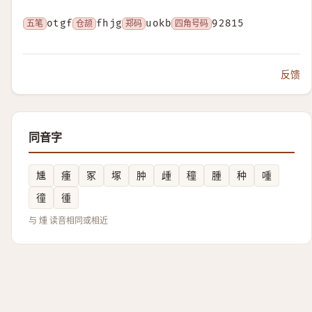
五笔
otgf
仓颉
fhjg
郑码
uokb
四角号码
92815
反馈
同音字
尰
瘇
冢
塚
肿
歱
穜
腫
种
喠
徸
㣫
与 煄 读音相同或相近