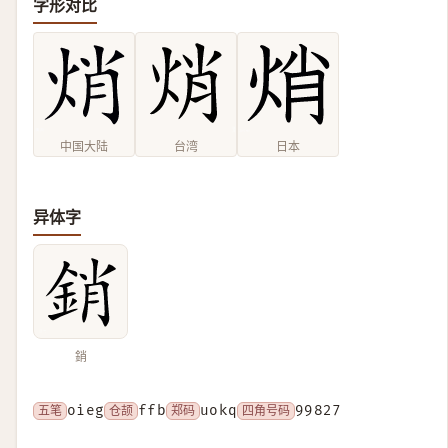
字形对比
中国大陆
台湾
日本
异体字
銷
五笔
oieg
仓颉
ffb
郑码
uokq
四角号码
99827