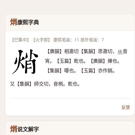
焇
康熙字典
【巳集中】【火字部】 康熙笔画：11 部外笔画：7
【廣韻】相邀切【集韻】思邀切，
音
𠀤
宵。【玉篇】乾也。【廣韻】爍也。
【集韻】曝也。【玉篇】亦作銷。
又【集韻】師交切，音梢。乾也。
反馈
焇
说文解字