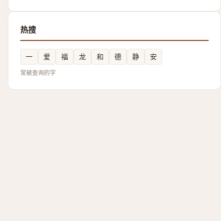
热搜
一
爱
福
龙
和
德
静
安
常被查询的字