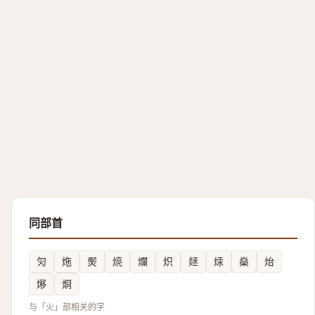
同部首
灳
炧
㷩
煷
爛
炽
㷥
㶹
燊
炲
熪
烱
与「火」部相关的字