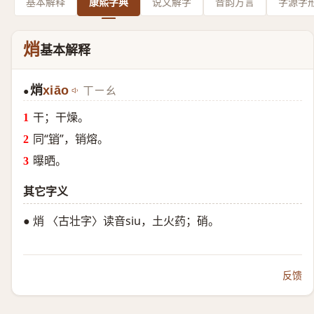
基本解释
康熙字典
说文解字
音韵方言
字源字
焇
基本解释
焇
xiāo
ㄒㄧㄠ
●
干；干燥。
同“
销
”，销熔。
曝晒。
其它字义
● 焇 〈古壮字〉读音siu，土火药；硝。
反馈