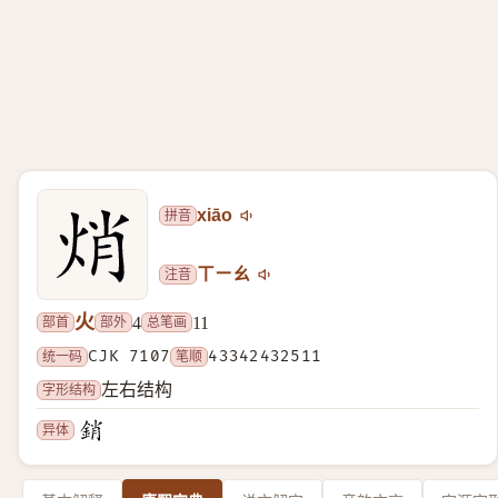
拼音
xiāo
注音
ㄒㄧㄠ
火
部首
部外
总笔画
4
11
统一码
CJK 7107
笔顺
43342432511
字形结构
左右结构
异体