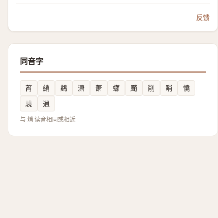
反馈
同音字
莦
綃
鴵
潇
萧
蠨
颵
削
睄
憢
驍
逍
与 焇 读音相同或相近