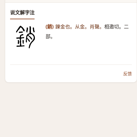
说文解字注
(銷)
鑠金也。从金。肖聲。
相邀切。二
部。
反馈