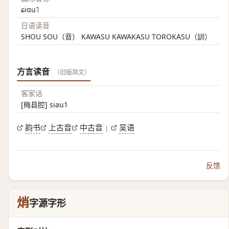
ɕiɑu˥
日语读音
SHOU SOU（音） KAWASU KAWAKASU TOROKASU（訓）
方言读音
（旧版简文）
客家话
[梅县腔] siau1
韵书
上古音
中古音
吴语
|
反馈
焇
字源字形