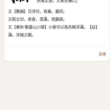
水通太湖，又東合灄口。
又【集韻】日涉切，音聶。義同。
又昵立切，音孴。澀灄，雨露貌。
又【春秋·繁露山川頌】小者可以爲舟輿浮灄。【註】
灄，浮栰之類。
反馈