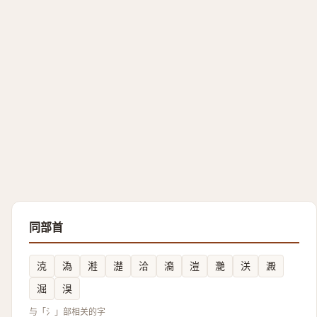
同部首
㳳
溈
溎
濋
洽
㵝
溰
灧
浂
澱
淈
湨
与「氵」部相关的字