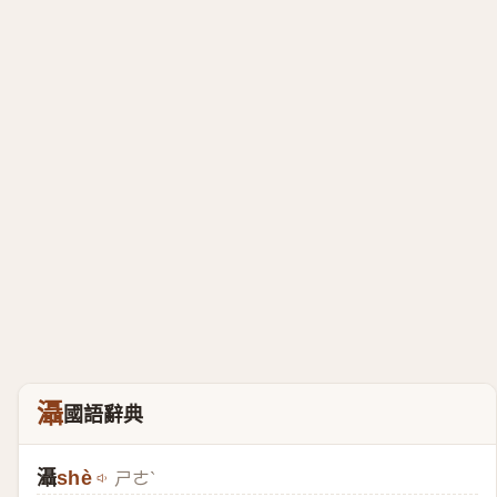
灄
國語辭典
灄
shè
ㄕㄜˋ