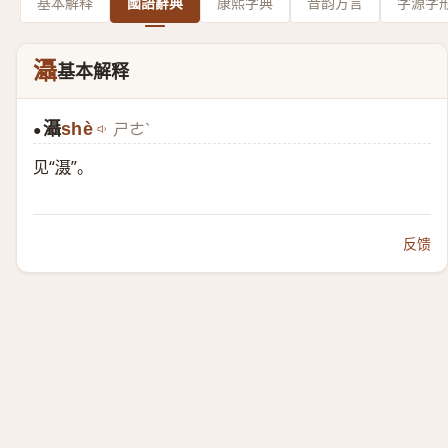
基本解释
國語辭典
康熙字典
音韵方言
字源字
灄
基本解释
灄
shè
ㄕㄜˋ
●
见“
滠
”。
反馈