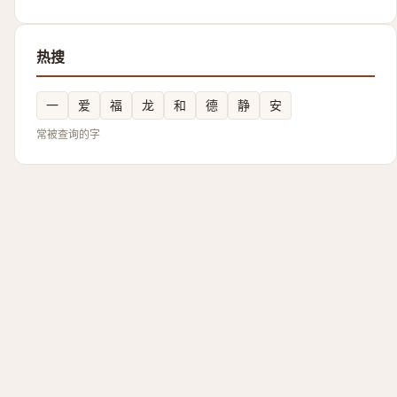
热搜
一
爱
福
龙
和
德
静
安
常被查询的字