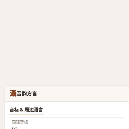
灄
音韵方言
音标 & 周边语言
国际音标
ʂɤ˥˧