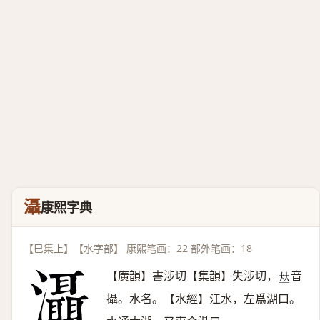
灄
康熙字典
【巳集上】【水字部】 康熙笔画：22 部外笔画：18
【廣韻】書涉切【集韻】失涉切，
音
𠀤
攝。水名。【水經】江水，左爲湖口。