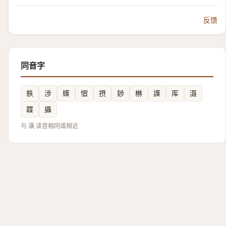
反馈
同音字
䠶
涉
蠂
慴
摂
䤮
㴇
䜓
厍
滠
韘
攝
与 灄 读音相同或相近