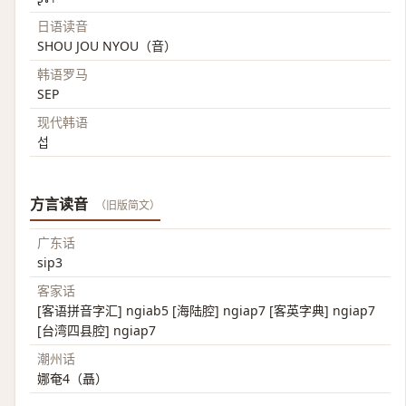
日语读音
SHOU JOU NYOU（音）
韩语罗马
SEP
现代韩语
섭
方言读音
（旧版简文）
广东话
sip3
客家话
[客语拼音字汇] ngiab5 [海陆腔] ngiap7 [客英字典] ngiap7
[台湾四县腔] ngiap7
潮州话
娜奄4（聶）