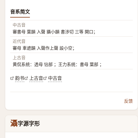
音系简文
中古音
審書母 葉韻 入聲 攝小韻 書涉切 三等 開口；
近代音
審母 車遮韻 入聲作上聲 設小空；
上古音
黄侃系统：透母 怗部 ；王力系统：書母 葉部 ；
韵书
上古音
中古音
反馈
灄
字源字形