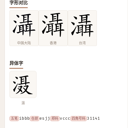
字形对比
中国大陆
香港
台湾
异体字
滠
五笔
ibbb
仓颉
esjj
郑码
vccc
四角号码
31141