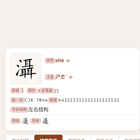
拼音
shè
注音
ㄕㄜˋ
氵
部首
部外
总笔画
3
21
统一码
CJK 7044
笔顺
441122111122111122111
字形结构
左右结构
简体
异体