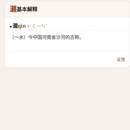
瀙
基本解释
瀙
qìn
ㄑㄧㄣˋ
●
〔～水〕今中国河南省沙河的古称。
反馈