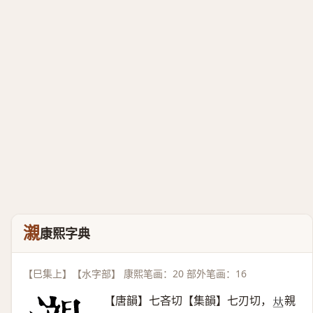
瀙
康熙字典
【巳集上】【水字部】 康熙笔画：20 部外笔画：16
【唐韻】七吝切【集韻】七刃切，
親
𠀤