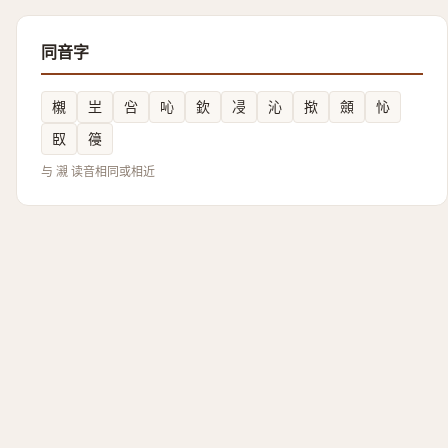
同音字
櫬
㞬
吢
吣
欽
㓎
沁
揿
顩
㤈
臤
䈜
与 瀙 读音相同或相近