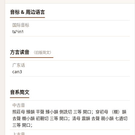
音标 & 周边语言
国际音标
tɕʰin˥˧
方言读音
（旧版简文）
广东话
can3
音系简文
中古音
照莊母 臻韻 平聲 臻小韻 側詵切 三等 開口；穿初母 （櫬）韻
去聲 櫬小韻 初覲切 三等 開口；清母 震韻 去聲 親小韻 七遴切
三等 開口；
上古音