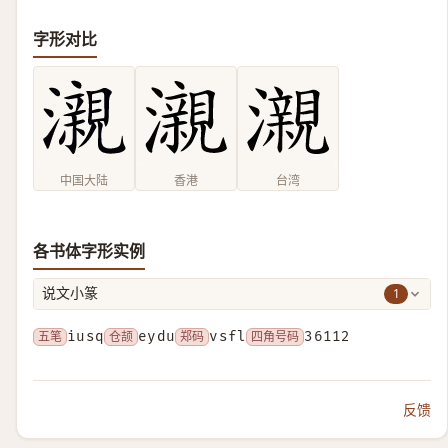
字形对比
中国大陆
香港
台湾
各书体字形实例
1
说文小篆
五笔
iusq
仓颉
eydu
郑码
vsfl
四角号码
36112
反馈