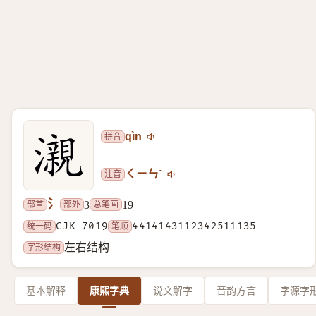
拼音
qìn
注音
ㄑㄧㄣˋ
氵
部首
部外
总笔画
3
19
统一码
CJK 7019
笔顺
4414143112342511135
字形结构
左右结构
基本解释
康熙字典
说文解字
音韵方言
字源字