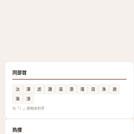
同部首
汰
潷
滤
灉
温
㶙
澠
湿
潐
漵
滙
潽
与「氵」部相关的字
热搜