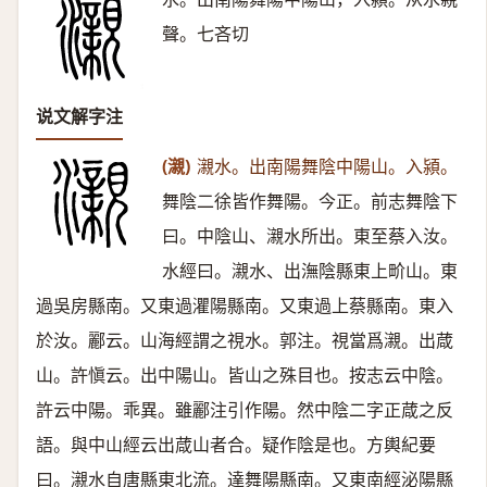
聲。七吝切
说文解字注
(瀙)
瀙水。出南陽舞陰中陽山。入潁。
舞陰二徐皆作舞陽。今正。前志舞陰下
曰。中陰山、瀙水所出。東至蔡入汝。
水經曰。瀙水、出潕陰縣東上畍山。東
過吳房縣南。又東過灈陽縣南。又東過上蔡縣南。東入
於汝。酈云。山海經謂之視水。郭注。視當爲瀙。出葴
山。許愼云。出中陽山。皆山之殊目也。按志云中陰。
許云中陽。乖異。雖酈注引作陽。然中陰二字正葴之反
語。與中山經云出葴山者合。疑作陰是也。方輿紀要
曰。瀙水自唐縣東北流。達舞陽縣南。又東南經泌陽縣