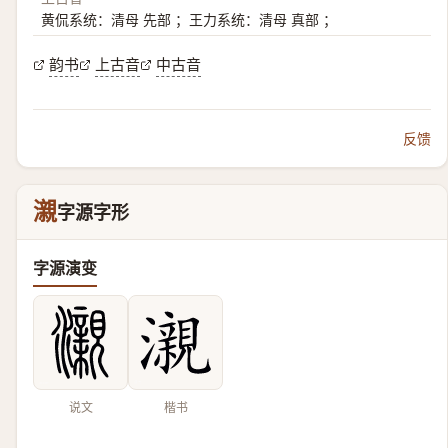
黄侃系统：清母 先部 ；王力系统：清母 真部 ；
韵书
上古音
中古音
反馈
瀙
字源字形
字源演变
说文
楷书