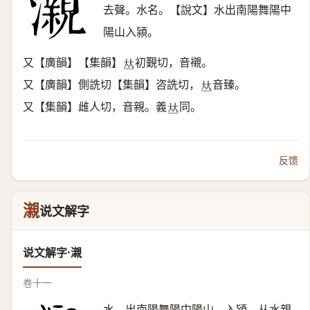
去聲。水名。【說文】水出南陽舞陽中
陽山入潁。
又【廣韻】【集韻】
初覲切，音襯。
𠀤
又【廣韻】側詵切【集韻】咨詵切，
音臻。
𠀤
又【集韻】雌人切，音親。義
同。
𠀤
反馈
瀙
说文解字
说文解字·瀙
卷十一
水。出南陽舞陽中陽山，入潁。从水親