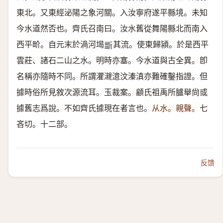
東北。又東經泌陽之象河關。入汝寧府遂平縣境。未知
今水道然否也。齊氏召南曰。汝水舊從舞陽縣北而南入
西平畍。自元末於渦河堨
其流。使東歸潁。於是西平
𣃔
雲莊、諸石二山之水。明時亦塞。今水道與古全異。卽
名稱亦隨時不同。所謂灈瀙澺汶溱滇亦難確鑿指證。但
據時俗所見敘次源流耳。玉裁案。顧氏祖禹所臚舉尙或
據舊志爲說。不如齊氏據現在者言也。
从水。親聲。
七
吝切。十二部。
反馈