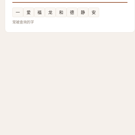
一
爱
福
龙
和
德
静
安
常被查询的字