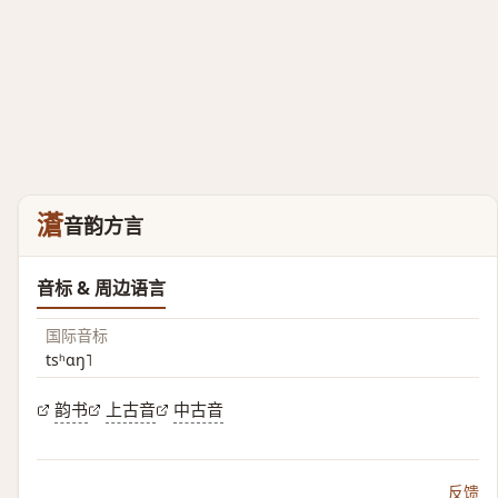
濸
音韵方言
音标 & 周边语言
国际音标
tsʰɑŋ˥
韵书
上古音
中古音
反馈