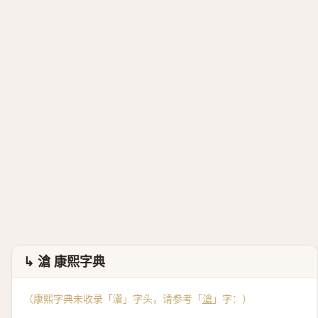
↳ 滄 康熙字典
（康熙字典未收录「濸」字头，请参考「
滄
」字：）