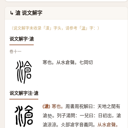
↳ 滄 说文解字
（说文解字未收录「濸」字头，请参考「
滄
」字：）
说文解字·滄
卷十一
寒也。从水倉聲。七岡切
说文解字注·滄
(滄)
寒也。
周書周祝解曰：天地之閒有
滄
。列子湯問：一兒曰：日初出，滄
𤍽
滄涼涼。仌部凔字音義同。
从水倉聲。