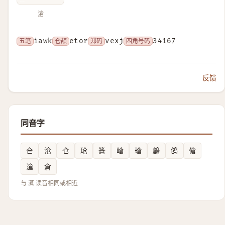
滄
五笔
iawk
仓颉
etor
郑码
vexj
四角号码
34167
反馈
同音字
仺
沧
仓
玱
篬
嵢
瑲
鶬
鸧
傖
滄
倉
与 濸 读音相同或相近