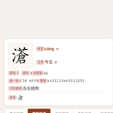
拼音
cāng
注音
ㄘㄤ
氵
部首
部外
总笔画
3
16
统一码
CJK 6FF8
笔顺
4411223445113251
字形结构
左右结构
异体