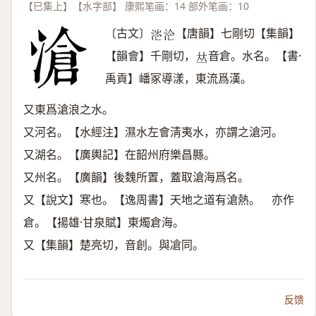
【巳集上】【水字部】 康熙笔画：14 部外笔画：10
〔古文〕
【唐韻】七剛切【集韻】
𣶟
𣳁
【韻會】千剛切，
音倉。水名。【書·
𠀤
禹貢】嶓冢導漾，東流爲漢。
又東爲滄浪之水。
又河名。【水經注】濕水左會淸夷水，亦謂之滄河。
又湖名。【廣輿記】在韶州府樂昌縣。
又州名。【廣韻】後魏所置，蓋取滄海爲名。
又【說文】寒也。【逸周書】天地之道有滄熱。 亦作
倉。【揚雄·甘泉賦】東燭倉海。
又【集韻】楚亮切，音創。與凔同。
反馈