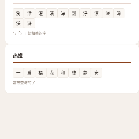
渕
洢
浢
渍
㴕
瀎
泘
漂
濼
湋
浂
滸
与「氵」部相关的字
热搜
一
爱
福
龙
和
德
静
安
常被查询的字