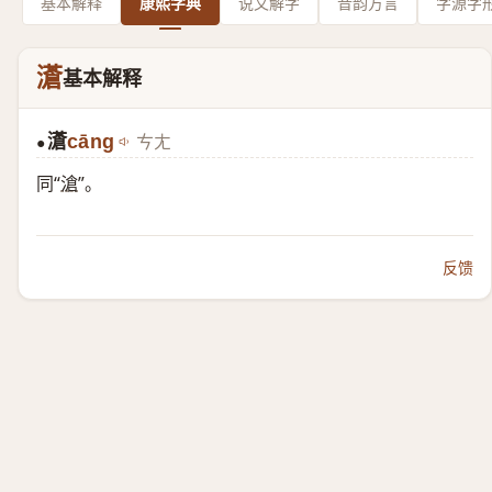
基本解释
康熙字典
说文解字
音韵方言
字源字
濸
基本解释
濸
cāng
ㄘㄤ
●
同“
滄
”。
反馈