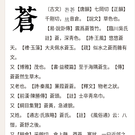
〔古文〕
【唐韻】七岡切【正韻】
𡶍
𦭆
千剛切，
音倉。【說文】草色也。
𠀤
【易·說卦傳】震爲蒼筤竹。【臨川吳氏
註】蒼，深靑色。【詩·王風】悠悠蒼
天。【禮·玉藻】大夫佩水蒼玉。【疏】似水之蒼而雜有
文。
又【博雅】茂也。【書·益稷篇】至于海隅蒼生。【傳】
蒼蒼然生草木。
又老也。【詩·秦風】蒹葭蒼蒼。【釋文】物老之狀。
又【前漢·陳勝傳】蒼頭。【註】士卒靑帛巾。
又【綱目集覽】蒼黃，急遽貌。
又姓。【通志·氏族略】蒼氏。【註】《風俗通》云：八
愷，蒼舒之後。
又【韻會】采朗切，倉上聲。莽蒼，寒狀。一曰近郊之