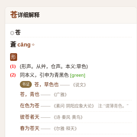
苍
详细解释
苍
◎
蒼
cāng
形
(形声。从艸，仓声。本义:草色)
同本义，引申为青黑色
[green]
书证
苍，草色也
——
《说文》
苍，青也
——
《广雅》
在色为苍
——
《素问·阴阳应象大论》
注:“谓薄青色。”
彼苍者天
——
《诗·秦风·黄鸟》
春为苍天
——
《尔雅·释天》