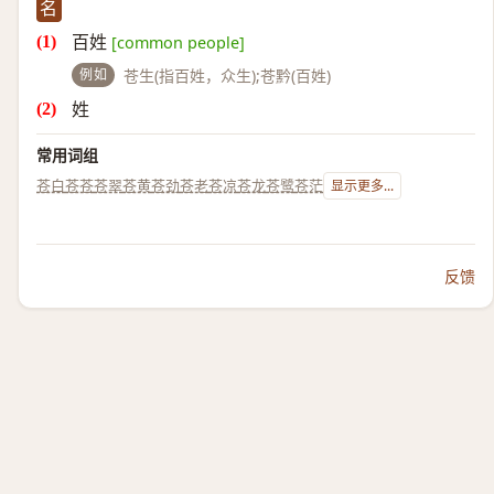
名
百姓
[common people]
例如
苍生(指百姓，众生);苍黔(百姓)
姓
常用词组
苍白
苍苍
苍翠
苍黄
苍劲
苍老
苍凉
苍龙
苍鹭
苍茫
显示更多...
反馈