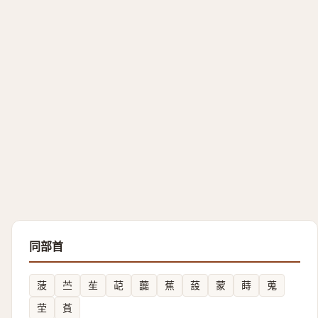
同部首
菠
苎
苼
䒻
虈
蕉
蔎
蒙
蒔
蒐
茔
萯