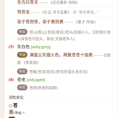
东方曰苍天
——
《吕氏春秋·有始》
驾苍龙
——
《礼记·月令孟春》
注:“苍亦青也。”
染于苍则苍，染于黄则黄
——
《墨子·所染》
例如
苍山(青山);苍苔(青苔);苍头(旧指仆人。汉时奴仆皆
以深青色巾包头，故名;又指老年人)
灰白色
[ashy;grey]
书证
满面尘灰烟火色，两鬓苍苍十指黑
——
白居
易 《卖炭翁》
例如
苍髯;苍浪(花白);苍华(形容头发灰白)
苍老
[old;aged]
例如
苍颜(苍老的容颜)
词性变化
苍
◎
蒼
cāng