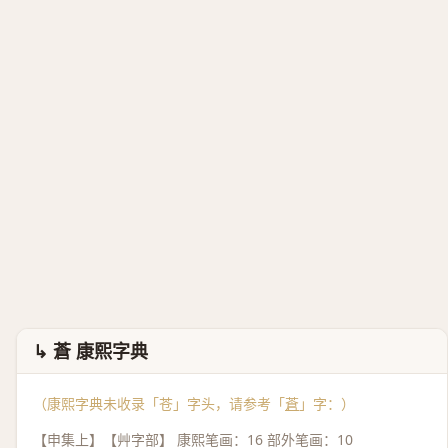
↳ 蒼 康熙字典
（康熙字典未收录「苍」字头，请参考「
蒼
」字：）
【申集上】【艸字部】 康熙笔画：16 部外笔画：10