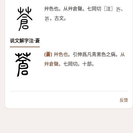
艸色也。从艸倉聲。七岡切〖注〗
、
𡶍
，古文。
𦭆
说文解字注·蒼
(蒼)
艸色也。
引伸爲凡靑黑色之偁。
从
艸倉聲。
七岡切。十部。
反馈