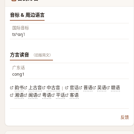
音标 & 周边语言
国际音标
tsʰɑŋ˥
方言读音
（旧版简文）
广东话
cong1
韵书
上古音
中古音
官话
晋语
吴语
赣语
|
湘语
闽语
粤语
平话
客语
反馈