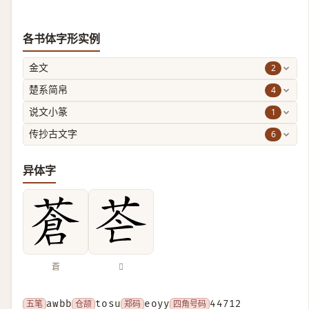
各书体字形实例
2
金文
4
楚系简帛
1
说文小篆
6
传抄古文字
异体字
蒼
𦭆
五笔
awbb
仓颉
tosu
郑码
eoyy
四角号码
44712