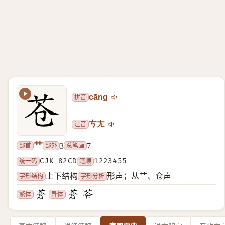
拼音
cāng
注音
ㄘㄤ
艹
部首
部外
总笔画
3
7
统一码
CJK 82CD
笔顺
1223455
字形结构
字形分析
上下结构
形声；从艹、仓声
繁体
异体