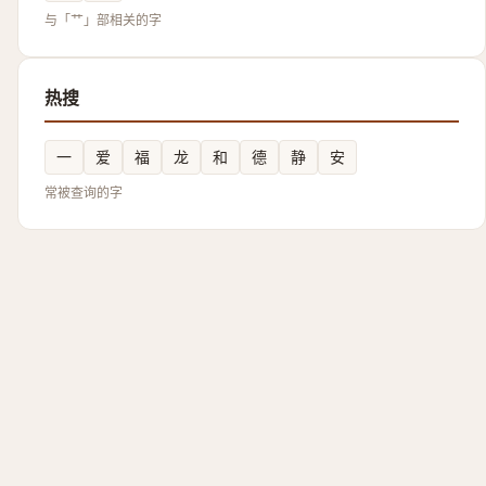
与「艹」部相关的字
热搜
一
爱
福
龙
和
德
静
安
常被查询的字