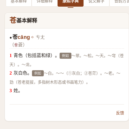
基本解释
详细解释
康熙字典
说文解字
音韵方
苍
基本解释
苍
cāng
ㄘㄤ
●
（
蒼）
青色（包括蓝和绿）。
～翠。～松。～天。～穹（苍
例如
天）。～龙。
灰白色。
～白。～～（①灰白；②苍茫）。～老。～
例如
劲（苍老挺拔，多指树木形态或书画笔力）。
姓。
反馈