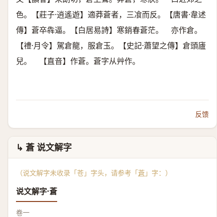
色。【莊子·逍遙遊】適莽蒼者，三飡而反。【唐書·韋述
傳】蒼卒犇逼。【白居易詩】寒銷春蒼茫。 亦作倉。
【禮·月令】駕倉龍，服倉玉。【史記·蕭望之傳】倉頭廬
兒。 【直音】作蒼。蒼字从艸作。
反馈
↳ 蒼 说文解字
（说文解字未收录「苍」字头，请参考「
蒼
」字：）
说文解字·蒼
卷一