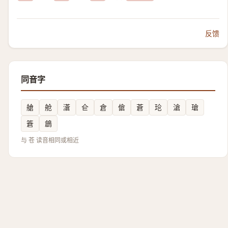
反馈
同音字
艙
舱
濸
仺
倉
傖
蒼
玱
滄
瑲
篬
鶬
与 苍 读音相同或相近