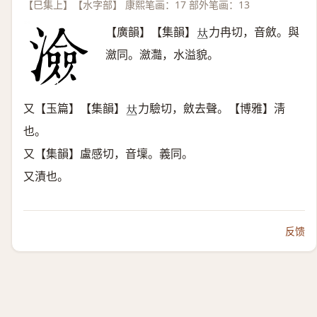
【巳集上】【水字部】 康熙笔画：17 部外笔画：13
【廣韻】【集韻】
力冉切，音斂。與
𠀤
瀲同。瀲灩，水溢貌。
又【玉篇】【集韻】
力驗切，斂去聲。【博雅】淸
𠀤
也。
又【集韻】盧感切，音壈。義同。
又漬也。
反馈