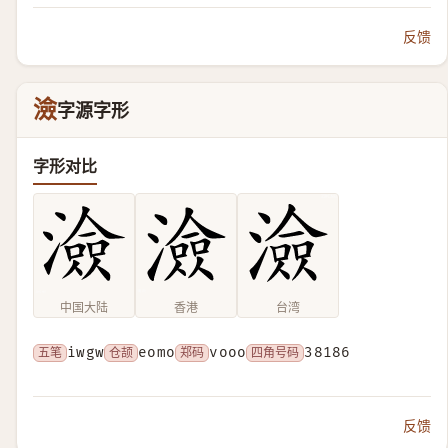
反馈
澰
字源字形
字形对比
中国大陆
香港
台湾
五笔
iwgw
仓颉
eomo
郑码
vooo
四角号码
38186
反馈