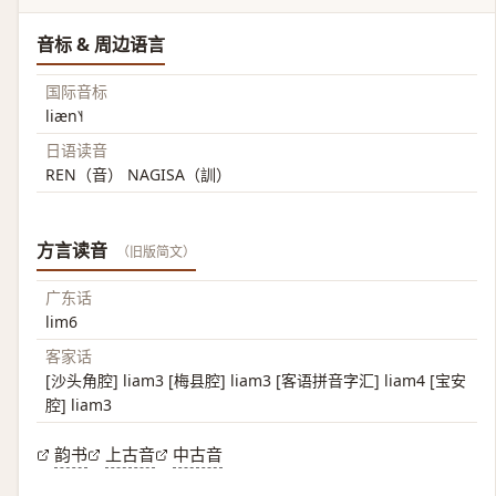
音标 & 周边语言
国际音标
liæn˥˧
日语读音
REN（音） NAGISA（訓）
方言读音
（旧版简文）
广东话
lim6
客家话
[沙头角腔] liam3 [梅县腔] liam3 [客语拼音字汇] liam4 [宝安
腔] liam3
韵书
上古音
中古音