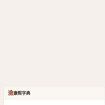
澰
康熙字典