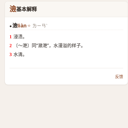
澰
基本解释
澰
liàn
ㄌㄧㄢˋ
●
浸渍。
〔～滟〕同“瀲滟”，水漫溢的样子。
水清。
反馈