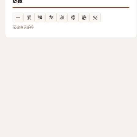
热搜
一
爱
福
龙
和
德
静
安
常被查询的字