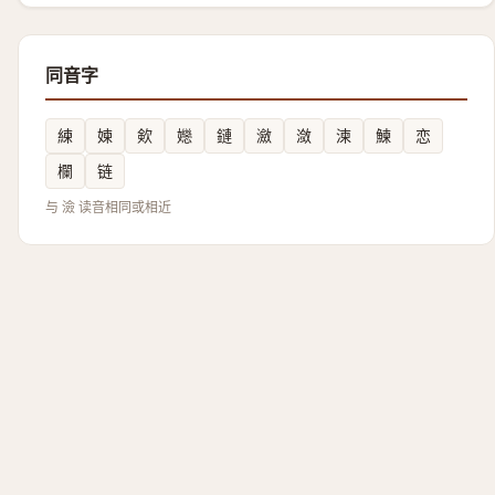
同音字
練
媡
㰸
㜻
鏈
瀲
潋
湅
鰊
恋
欄
链
与 澰 读音相同或相近