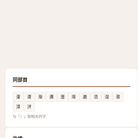
同部首
澟
溭
渐
瀳
溼
灣
漉
浯
湿
㵣
漳
洴
与「氵」部相关的字