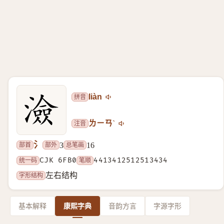
拼音
liàn
注音
ㄌㄧㄢˋ
氵
部首
部外
总笔画
3
16
统一码
CJK 6FB0
笔顺
4413412512513434
字形结构
左右结构
基本解释
康熙字典
音韵方言
字源字形