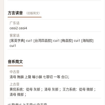
方言读音
（旧版简文）
广东话
ceoi2 ceoi4
客家话
[客英字典] cui1 [台湾四县腔] cui1 [梅县腔] cui1 [海陆腔]
cui1
音系简文
中古音
清母 賄韻 上聲 皠小韻 七罪切 一等 合口；
上古音
黄侃系统：從母 灰部 ；清母 灰部 ；王力系统：從母 微部 ；
清母 微部 ；
韵书
上古音
中古音