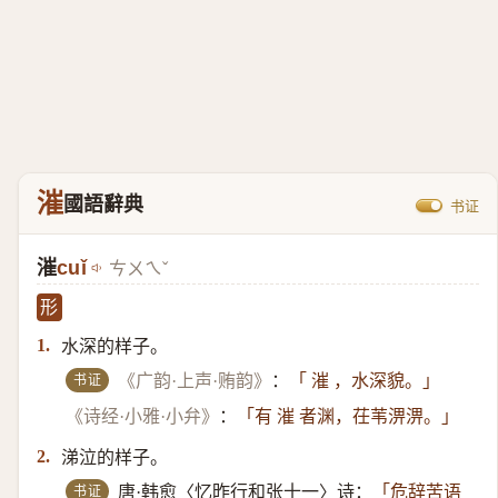
漼
國語辭典
书证
漼
cuǐ
ㄘㄨㄟˇ
形
水深的样子。
1.
书证
《广韵·上声·贿韵》
：
「 漼 ，水深貌。」
《诗经·小雅·小弁》
：
「有 漼 者渊，茌苇淠淠。」
涕泣的样子。
2.
书证
唐·韩愈〈忆昨行和张十一〉诗：
「危辞苦语