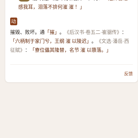
感我耳，泪落不揜何漼 漼 ！」
动
摧毁、败坏。通
。
：
「摧」
《后汉书·卷五二·崔骃传》
。
「六柄制于家门兮，王纲 漼 以陵迟」
《文选·潘岳·西
：
征赋》
「寮位儡其隆替，名节 漼 以隳落。」
反馈