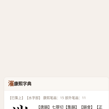
漼
康熙字典
【巳集上】【水字部】 康熙笔画：15 部外笔画：11
【唐韻】七罪切【集韻】【韻會】【正