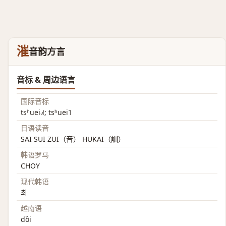
漼
音韵方言
音标 & 周边语言
国际音标
tsʰuei˨˩˦; tsʰuei˥
日语读音
SAI SUI ZUI（音） HUKAI（訓）
韩语罗马
CHOY
现代韩语
최
越南语
dồi