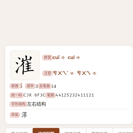
拼音
cuǐ
cuī
注音
ㄘㄨㄟˇ
ㄘㄨㄟ
氵
部首
部外
总笔画
3
14
统一码
CJK 6F3C
笔顺
44125232411121
字形结构
左右结构
异体