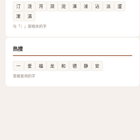
汀
浇
泻
浻
淣
溄
㳴
沾
派
瀣
㵵
滇
与「氵」部相关的字
热搜
一
爱
福
龙
和
德
静
安
常被查询的字