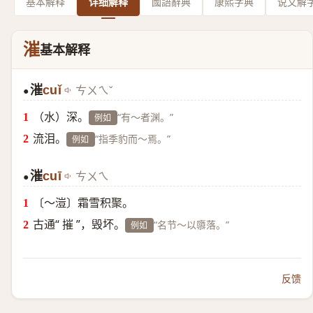
基本解释
详细解释
國語辭典
康熙字典
说文解
漼
基本解释
漼
cuǐ
ㄘㄨㄟˇ
●
（水）深。
“有～者渊。”
例如
流泪。
“指季豹而～焉。”
例如
漼
cuī
ㄘㄨㄟ
●
〔～溰〕霜雪积聚。
古通“ 摧 ”，毁坏。
“名节～以隳落。”
例如
反馈