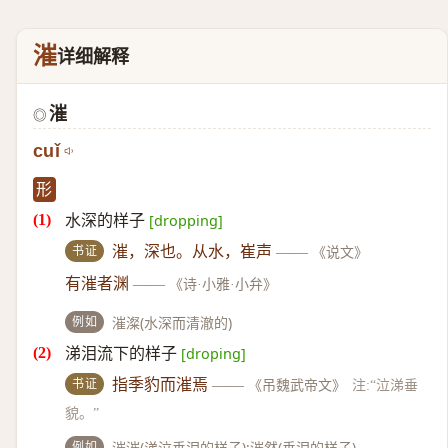
漼
详细解释
漼
◎
cuǐ
形
水深的样子
[dropping]
书证
漼，深也。从水，崔声
——
《说文》
有漼者渊
——
《诗·小雅·小弁》
例如
漼澯(水深而清澈的)
涕泪流下的样子
[droping]
书证
指季豹而漼焉
——
《吊魏武帝文》
注:“泣涕垂
貌。”
例如
漼漼(涕泣垂泪的样子);漼然(垂泪的样子)