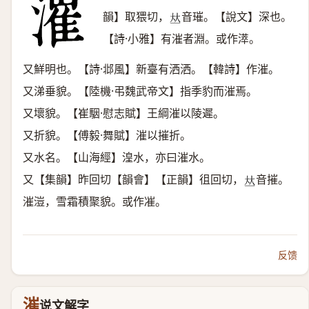
韻】取猥切，
音璀。【說文】深也。
𠀤
【詩·小雅】有漼者淵。或作㵏。
又鮮明也。【詩·邶風】新臺有洒洒。【韓詩】作漼。
又涕垂貌。【陸機·弔魏武帝文】指季豹而漼焉。
又壞貌。【崔駰·慰志賦】王綱漼以陵遲。
又折貌。【傅毅·舞賦】漼以摧折。
又水名。【山海經】湟水，亦曰漼水。
又【集韻】昨回切【韻會】【正韻】徂回切，
音摧。
𠀤
漼溰，雪霜積聚貌。或作凗。
反馈
漼
说文解字