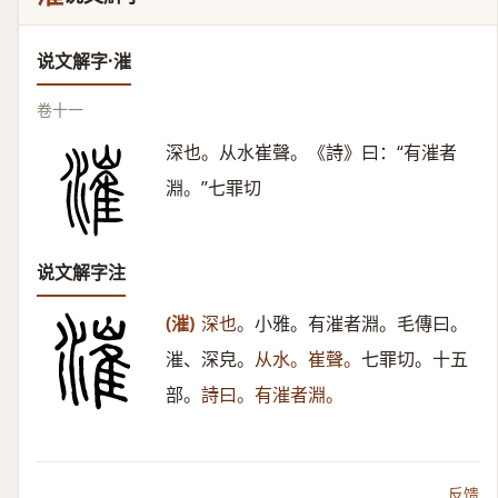
说文解字·漼
卷十一
深也。从水崔聲。《詩》曰：“有漼者
淵。”七罪切
说文解字注
(漼)
深也。
小雅。有漼者淵。毛傳曰。
漼、深皃。
从水。崔聲。
七罪切。十五
部。
詩曰。有漼者淵。
反馈