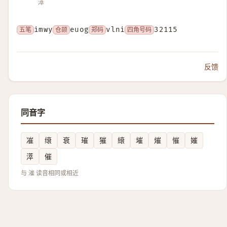
㵏
五笔
imwy
仓颉
euog
郑码
vlni
四角号码
32115
反馈
同音字
凗
缞
衰
璀
獕
縗
墔
熣
慛
㜠
㵏
催
与 漼 读音相同或相近