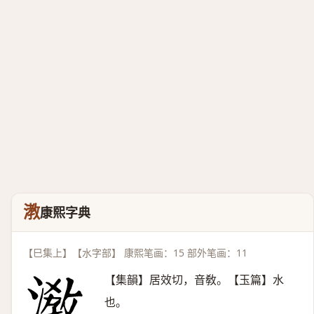
漖
康熙字典
【巳集上】【水字部】 康熙笔画：15 部外笔画：11
【集韻】居效切，音敎。【玉篇】水
也。