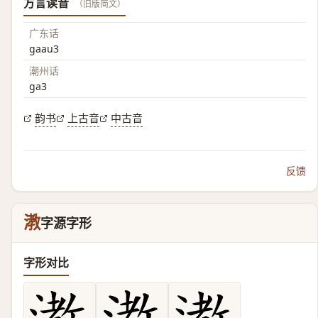
方言读音
（旧版简文）
广东话
gaau3
潮州话
ga3
韵书
上古音
中古音
反馈
漖
字源字形
字形对比