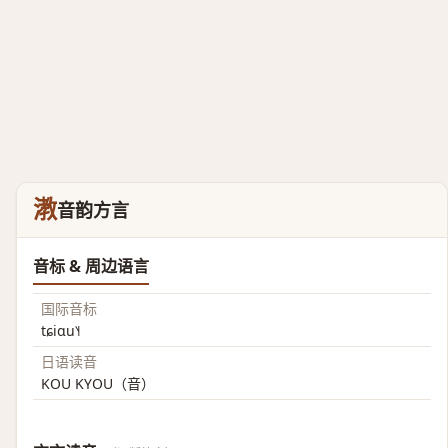
漖
音韵方言
音标 & 周边语言
国际音标
tɕiɑu˥˧
日语读音
KOU KYOU（音）