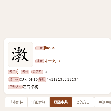
拼音
jiào
注音
ㄐㄧㄠˋ
氵
部首
部外
总笔画
3
14
统一码
CJK 6F16
笔顺
44112135213134
字形结构
左右结构
基本解释
详细解释
康熙字典
音韵方言
字源字