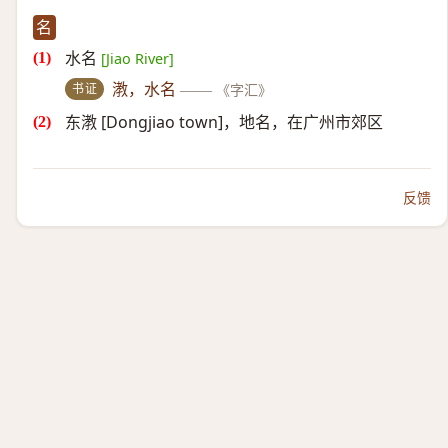
名
水名
[Jiao River]
书证
漖，水名
——
《字汇》
东漖 [Dongjiao town]，地名，在广州市郊区
反馈