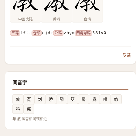
中国大陆
香港
台湾
五笔
iftt
仓颉
ejdk
郑码
vbym
四角号码
38140
反馈
同音字
較
斍
䚯
峤
嚼
笅
㬭
覺
嘄
教
呌
癄
与 漖 读音相同或相近