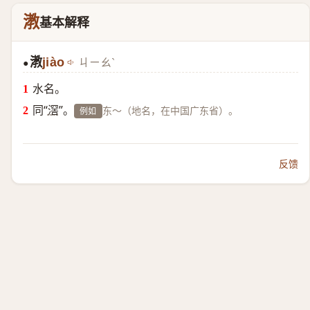
漖
基本解释
漖
jiào
ㄐㄧㄠˋ
●
水名。
同“
滘
”。
东～（地名，在中国广东省）。
例如
反馈