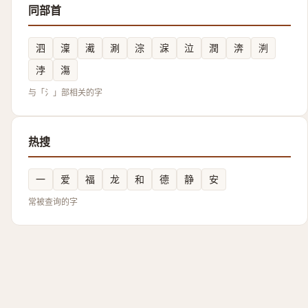
同部首
泗
澟
㵶
涮
淙
淭
泣
潤
渀
㴊
浡
漡
与「氵」部相关的字
热搜
一
爱
福
龙
和
德
静
安
常被查询的字