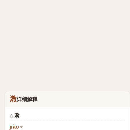
漖
详细解释
漖
◎
jiào