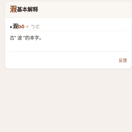
溊
基本解释
溊
bō
ㄅㄛ
●
古“ 波 ”的本字。
反馈