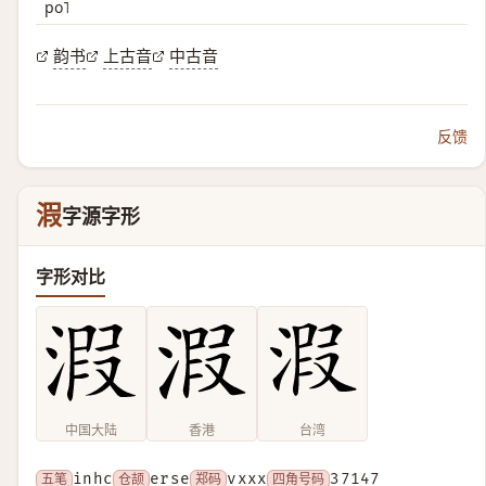
po˥
韵书
上古音
中古音
反馈
溊
字源字形
字形对比
中国大陆
香港
台湾
五笔
inhc
仓颉
erse
郑码
vxxx
四角号码
37147