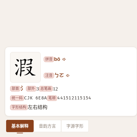
拼音
bō
注音
ㄅㄛ
氵
部首
部外
总笔画
3
12
统一码
CJK 6E8A
笔顺
441512115154
字形结构
左右结构
基本解释
音韵方言
字源字形