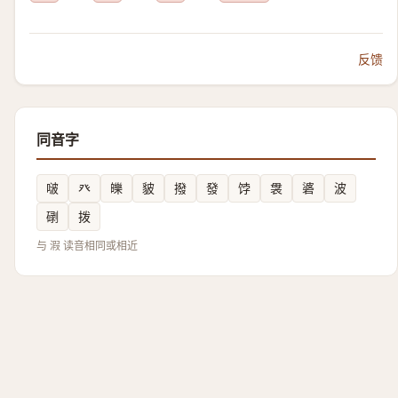
反馈
同音字
啵
癶
皪
䝛
撥
發
饽
袰
碆
波
䃗
拨
与 溊 读音相同或相近