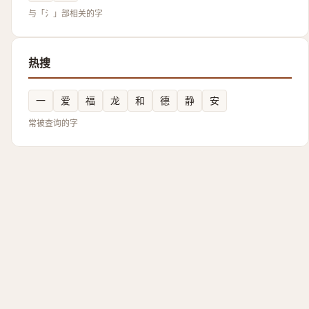
与「氵」部相关的字
热搜
一
爱
福
龙
和
德
静
安
常被查询的字