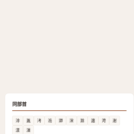
同部首
渄
湚
洘
㴈
溮
浨
滁
瀍
涄
㴬
漾
漅