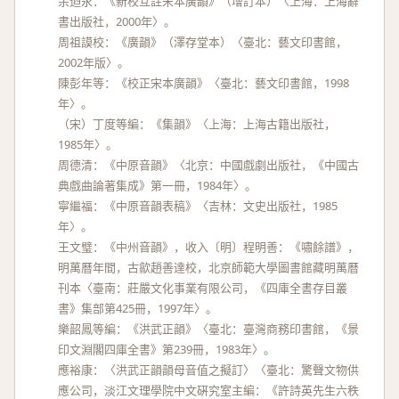
余迺永：《新校互註宋本廣韻》（增訂本）〈上海：上海辭
書出版社，2000年〉。
周祖謨校：《廣韻》（澤存堂本）〈臺北：藝文印書館，
2002年版〉。
陳彭年等：《校正宋本廣韻》〈臺北：藝文印書館，1998
年〉。
（宋）丁度等編：《集韻》〈上海：上海古籍出版社，
1985年〉。
周德清：《中原音韻》〈北京：中國戲劇出版社，《中國古
典戲曲論著集成》第一冊，1984年〉。
寧繼福：《中原音韻表稿》〈吉林：文史出版社，1985
年〉。
王文璧：《中州音韻》，收入〔明〕程明善：《嘯餘譜》，
明萬曆年間，古歙趙善達校，北京師範大學圖書館藏明萬曆
刊本〈臺南：莊嚴文化事業有限公司，《四庫全書存目叢
書》集部第425冊，1997年〉。
樂韶鳳等編：《洪武正韻》〈臺北：臺灣商務印書館，《景
印文淵閣四庫全書》第239冊，1983年〉。
應裕康：〈洪武正韻韻母音值之擬訂〉〈臺北：驚聲文物供
應公司，淡江文理學院中文硏究室主編：《許詩英先生六秩