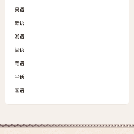
吴语
赣语
湘语
闽语
粤语
平话
客语