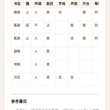
书名
摄
声调
韵目
字母
声类
开合
等第
清
廣韻
山
入
屑
泥
開
四
次
集韻
咸
平
沾
群
開
四
全
集韻
山
入
屑
泥
開
四
次
韻略
入
屑
增韻
入
屑
洪武
入
屑
泥
奴
次
參考書目