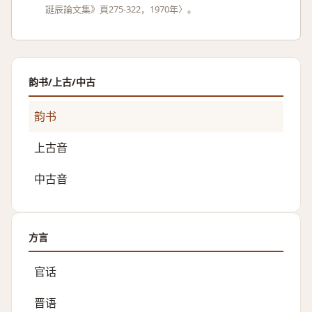
誕辰論文集》頁275-322，1970年〉。
韵书/上古/中古
韵书
上古音
中古音
方言
官话
晋语