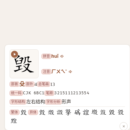
拼音
huǐ
注音
ㄏㄨㄟˇ
殳
部首
部外
总笔画
4
13
统一码
CJK 6BC1
笔顺
3215111213554
字形结构
字形分析
左右结构
形声
繁体
异体
×