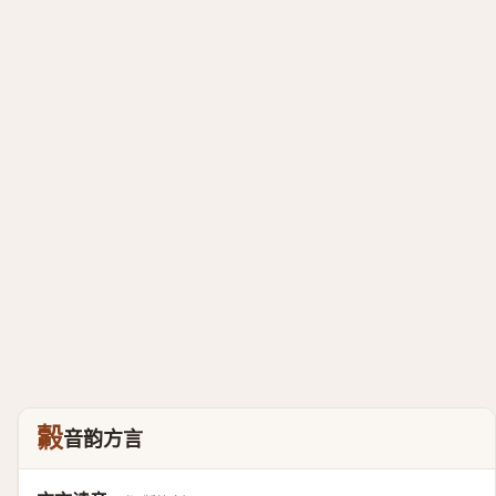
㲉
音韵方言