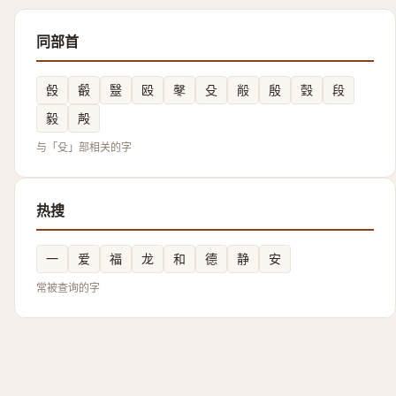
同部首
㲃
㲊
毉
殴
㲇
殳
㲂
殷
㲄
段
毅
殸
与「殳」部相关的字
热搜
一
爱
福
龙
和
德
静
安
常被查询的字