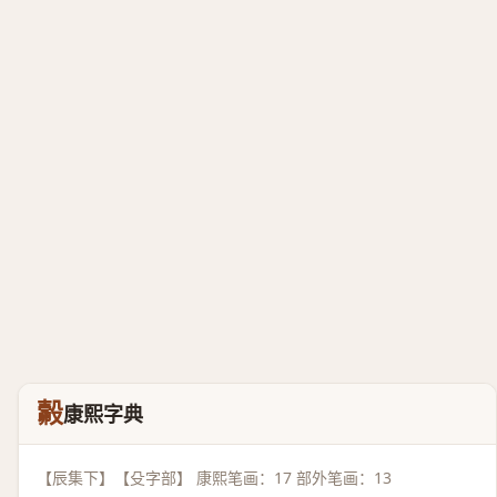
㲉
康熙字典
【辰集下】【殳字部】 康熙笔画：17 部外笔画：13