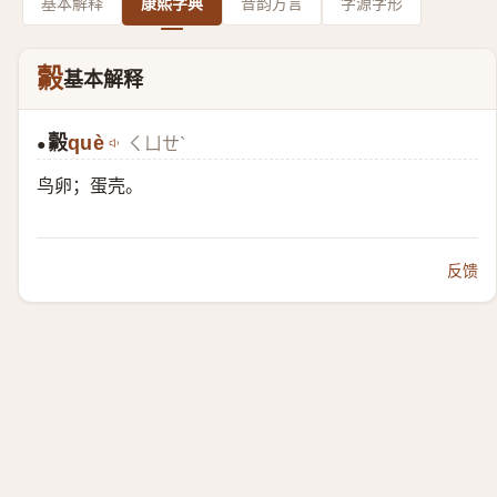
基本解释
康熙字典
音韵方言
字源字形
㲉
基本解释
㲉
què
ㄑㄩㄝˋ
●
鸟卵；蛋壳。
反馈