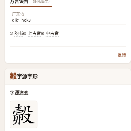
方言读音
（旧版简文）
广东话
dik1 hok3
韵书
上古音
中古音
反馈
㲉
字源字形
字源演变