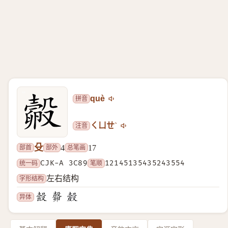
拼音
què
注音
ㄑㄩㄝˋ
殳
部首
部外
总笔画
4
17
统一码
CJK-A 3C89
笔顺
12145135435243554
字形结构
左右结构
异体