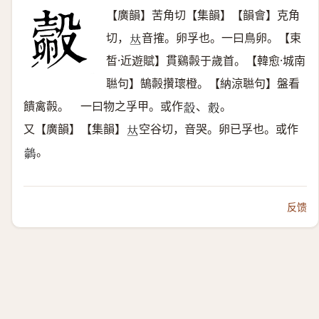
【廣韻】苦角切【集韻】【韻會】克角
切，
音搉。卵孚也。一曰鳥卵。【束
𠀤
皙·近遊賦】貫鷄㲉于歲首。【韓愈·城南
聮句】鵠㲉攢瓌橙。【納涼聮句】盤看
饋禽㲉。 一曰物之孚甲。或作
、
。
𣪹
𥀎
又【廣韻】【集韻】
空谷切，音哭。卵已孚也。或作
𠀤
。
𪄽
反馈