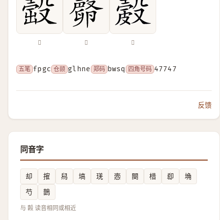
𣪹
𣫘
𥀎
五笔
fpgc
仓颉
glhne
郑码
bwsq
四角号码
47747
反馈
同音字
却
㩁
舄
塙
琷
悫
闋
棤
㕁
埆
芍
鵲
与 㲉 读音相同或相近