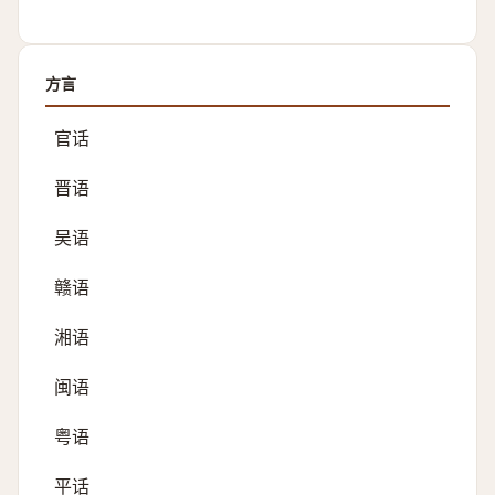
方言
官话
晋语
吴语
赣语
湘语
闽语
粤语
平话