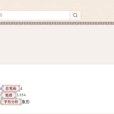
总笔画
4
4
笔顺
9
1354
字形分析
构
象形