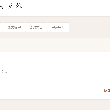
说文解字
音韵方言
字源字形
毒）。
反