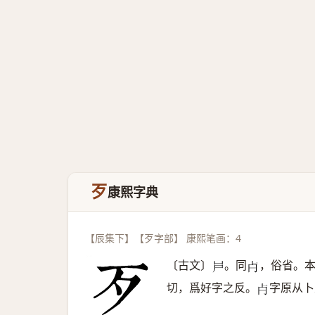
歹
康熙字典
【辰集下】【歹字部】 康熙笔画：4
〔古文〕
。同
，俗省。
𡰮
𣦵
切，爲好字之反。
字原从卜
𣦵