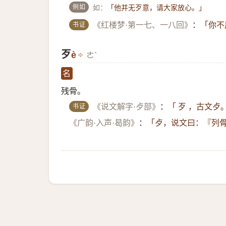
例如
如：
「他并无歹意，请大家放心。」
书证
《红楼梦·第一七、一八回》
：
「你不
歹
è
ㄜˋ
名
残骨。
书证
《说文解字·歺部》
：
「 歹 ，古文歺
《广韵·入声·曷韵》
：
「歺，说文曰：『列骨