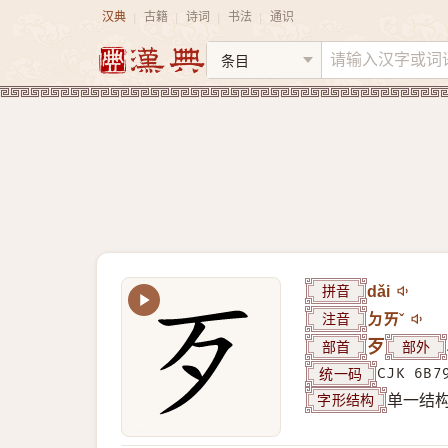
汉典
古籍
诗词
书法
通识
|
|
|
|
拼音
dǎi
注音
ㄉㄞˇ
部首
歹
部外
统一码
CJK 6B7
字形结构
单一结