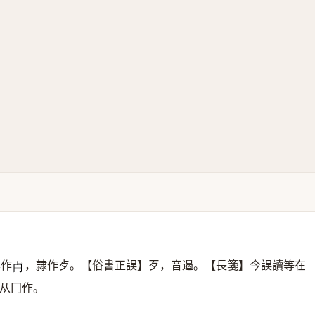
本作
，隷作歺。【俗書正誤】歹，音遏。【長箋】今誤讀等在
𣦵
从冂作。