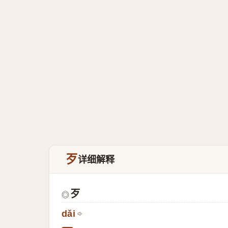
歹
详细解释
歹
◎
dǎi