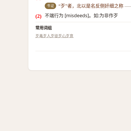
书证
“歹”者，北以是名反侧奸细之称
—
不端行为 [misdeeds]。如:为非作歹
常用词组
歹毒
歹人
歹徒
歹心
歹意