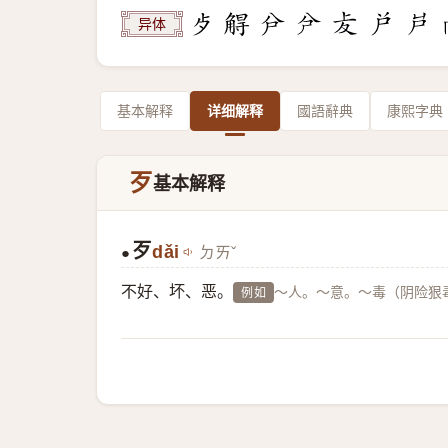
异体
基本解释
详细解释
國語辭典
康熙字典
歹
基本解释
歹
dǎi
ㄉㄞˇ
●
不好、坏、恶。
～人。～意。～毒（阴险狠
例如