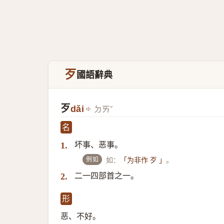
歹
國語辭典
歹
dǎi
ㄉㄞˇ
名
坏事、恶事。
1.
例如
如：
。
「为非作 歹 」
二一四部首之一。
2.
形
恶、不好。