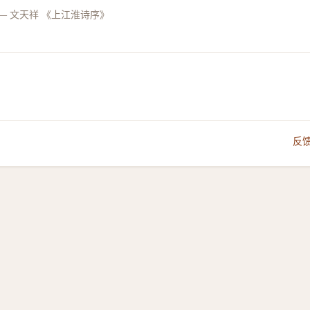
—
文天祥 《上江淮诗序》
反