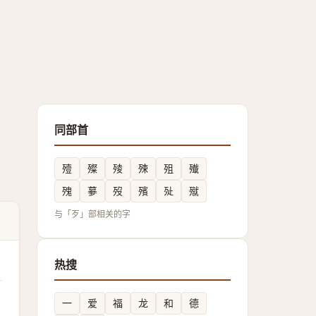
同部首
殪
殩
㱥
殐
殂
殱
㱱
㱳
歿
殯
㱜
殧
与「歹」部相关的字
热搜
一
爱
福
龙
和
德