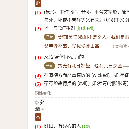
形
(象形。本作“歺”，音 è。甲骨文字形，象
与死、坏或不吉祥等义有关。①( è)本义:残
坏。与“好”相对
[bad;evil]
书证
莫怕!莫怕!我们不是歹人，我们是
父亲做歹事，误我受此重罪
——
《宣和遗
又指[身体]不健康的
书证
秦氏有几日好些，也有几日歹些
—
在道德方面严重腐败的 [wicked]。如:歹徒
带有险恶特点的 [evil]。如:歹毒(阴险狠毒)
词性变化
歹
◎
dǎi
名
奸细，有异心的人
[spy]