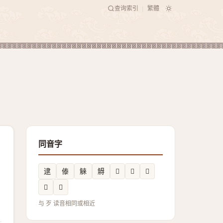
查询索引
繁體
|
同音字
逮
傣
䚞
䚟
𠯪
𡛃
𩷥
𥼒
𨑰
与 歹 读音相同或相近