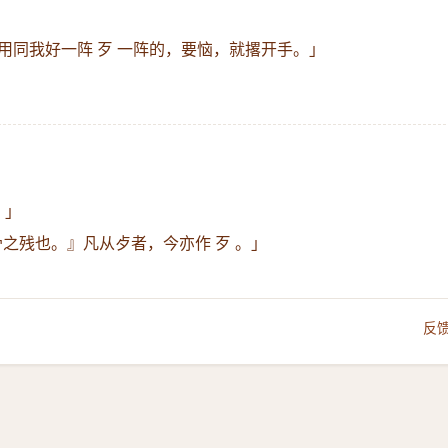
用同我好一阵 歹 一阵的，要恼，就撂开手。」
。」
之残也。』凡从歺者，今亦作 歹 。」
反