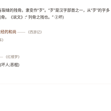
有裂缝的残骨。隶变作“歹”。“歹”是汉字部首之一，从“歹”的字多
骨。《说文》:“ 列骨之残也。” ②坏)
取经的和尚
——
《西游记》
事》
—
《红楼梦》
(坏人;恶棍)