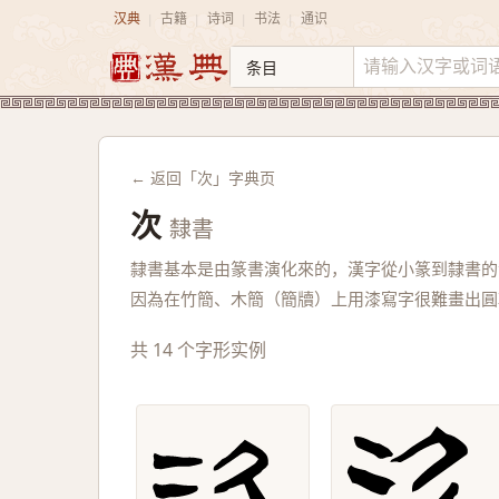
汉典
古籍
诗词
书法
通识
|
|
|
|
← 返回「次」字典页
次
隸書
隸書基本是由篆書演化來的，漢字從小篆到隸書的
因為在竹簡、木簡（簡牘）上用漆寫字很難畫出圓
共 14 个字形实例