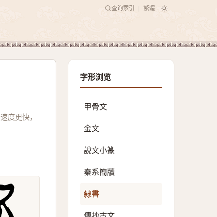
查询索引
繁體
|
字形浏览
甲骨文
寫速度更快，
金文
說文小篆
秦系簡牘
隸書
傳抄古文