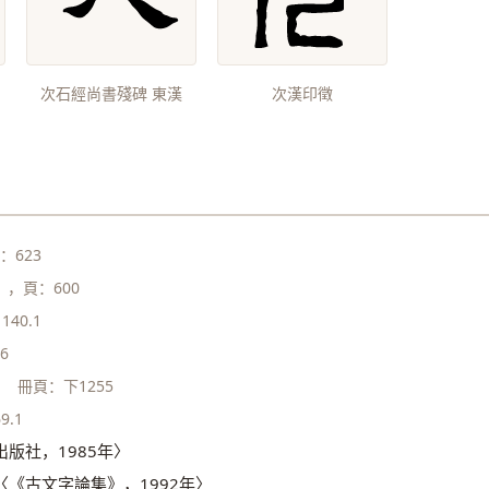
次石經尚書殘碑 東漢
次漢印徵
：623
，頁：600
140.1
6
）
冊頁：下1255
9.1
版社，1985年〉
《古文字論集》，1992年〉