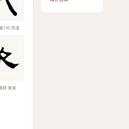
199 西漢
璜碑 東漢