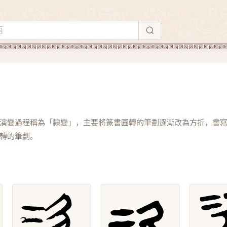
演變過程稱為「隸變」，主要將篆書圓轉的筆劃逐漸改為方折，書
轉的筆劃。