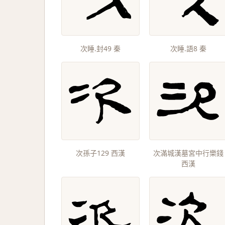
次睡.封49 秦
次睡.語8 秦
次孫子129 西漢
次滿城漢墓宮中行樂錢
西漢