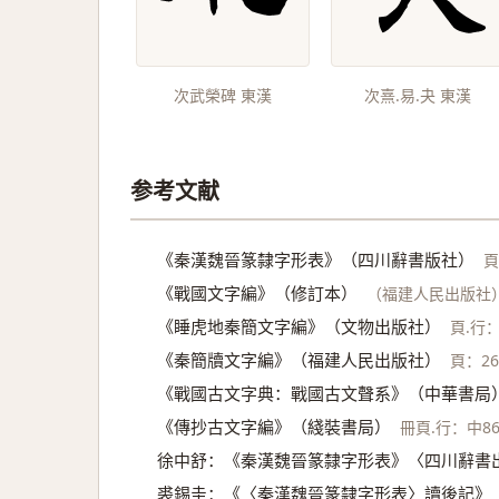
次武榮碑 東漢
次熹.易.夬 東漢
参考文献
《秦漢魏晉篆隸字形表》（四川辭書版社）
頁
《戰國文字編》（修訂本）
（福建人民出版社）
《睡虎地秦簡文字編》（文物出版社）
頁.行：
《秦簡牘文字編》（福建人民出版社）
頁：26
《戰國古文字典：戰國古文聲系》（中華書局
《傳抄古文字編》（綫裝書局）
冊頁.行：中86
徐中舒：《秦漢魏晉篆隸字形表》〈四川辭書出
裘錫圭：《〈秦漢魏晉篆隸字形表〉讀後記》〈