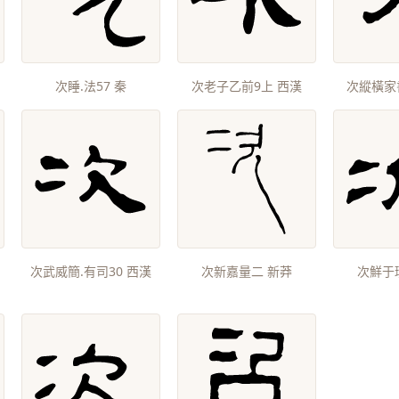
次睡.法57 秦
次老子乙前9上 西漢
次縱橫家書
次武威簡.有司30 西漢
次新嘉量二 新莽
次鮮于