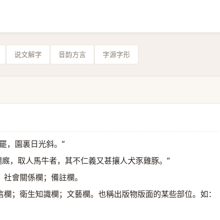
说文解字
音韵方言
字源字形
啼罷，園裏日光斜。”
欄廐，取人馬牛者，其不仁義又甚攘人犬豕雞豚。”
；社會關係欄；備註欄。
信欄；衛生知識欄；文藝欄。也稱出版物版面的某些部位。如：