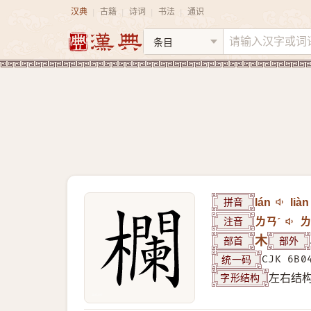
汉典
古籍
诗词
书法
通识
|
|
|
|
拼音
lán
liàn
注音
ㄌㄢˊ
ㄌ
部首
木
部外
统一码
CJK 6B0
字形结构
左右结