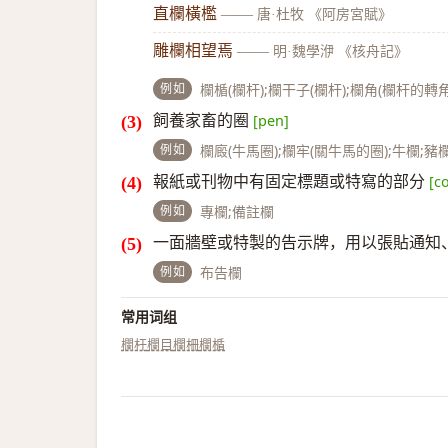
直欄橫檻
——
唐·杜牧 《阿房宮賦》
雕欄相望焉
——
明·魏學洢 《核舟記》
例如
欄楯(欄杆);欄干子(欄杆);欄角(欄杆的轉
飼養家畜的圈
[pen]
例如
欄廄(牛馬圈);欄牢(關牛馬的圈);牛欄;豬
報紙或刊物中有固定標題或特寫的部分
[c
例如
專欄;備註欄
一面牆壁或特製的告示牌，用以張貼通知
例如
布告欄
常用词组
欄杆
欄目
欄柵
欄楯