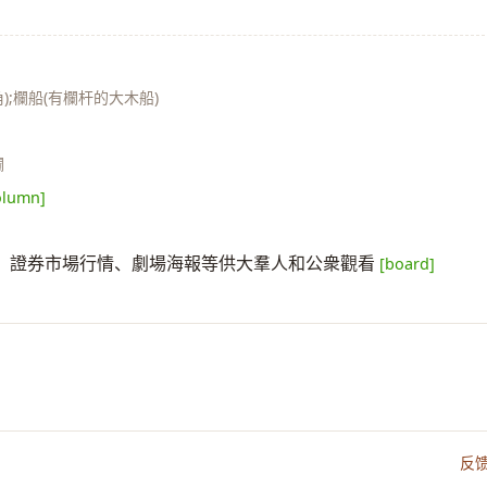
角);欄船(有欄杆的大木船)
欄
olumn]
、證券市場行情、劇場海報等供大羣人和公衆觀看
[board]
反