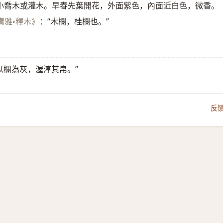
小喬木或灌木。早春先葉開花，外面紫色，內面近白色，微香。
：“木欄，桂欄也。”
廣雅•釋木》
以欄為灰，渥淳其帛。”
反