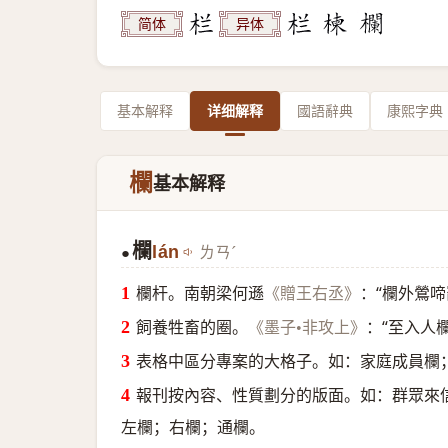
简体
异体
基本解释
详细解释
國語辭典
康熙字典
欄
基本解释
欄
lán
ㄌㄢˊ
●
欄杆。南朝梁何遜
：“欄外鶯
《贈王右丞》
飼養牲畜的圈。
：“至入人
《墨子•非攻上》
表格中區分專案的大格子。如：家庭成員欄
報刊按內容、性質劃分的版面。如：群眾來
左欄；右欄；通欄。