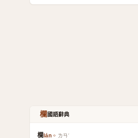
欄
國語辭典
欄
lán
ㄌㄢˊ