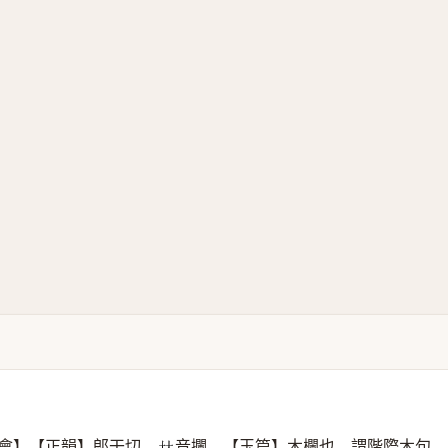
會】【正韻】郞干切，
音攔。【玉篇】木欄也。謂階際木句