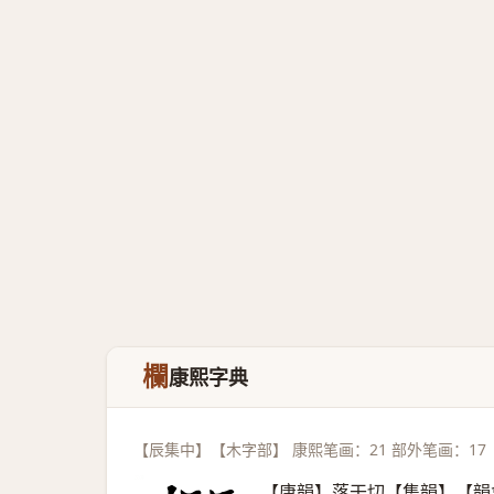
欄
康熙字典
【辰集中】【木字部】 康熙笔画：21 部外笔画：17
【唐韻】落干切【集韻】【韻