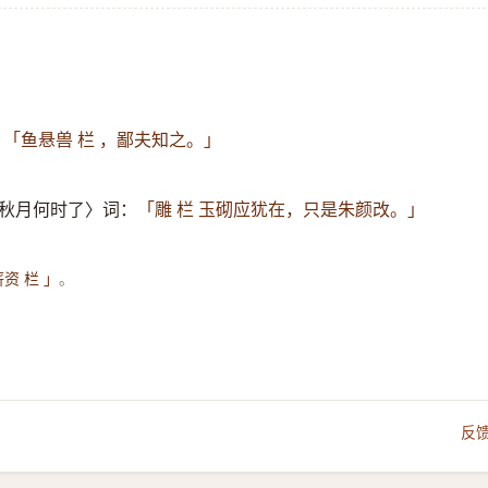
：
「鱼悬兽 栏 ，鄙夫知之。」
花秋月何时了〉词：
「雕 栏 玉砌应犹在，只是朱颜改。」
。
资 栏 」
反