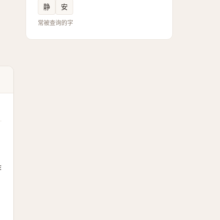
静
安
常被查询的字
作