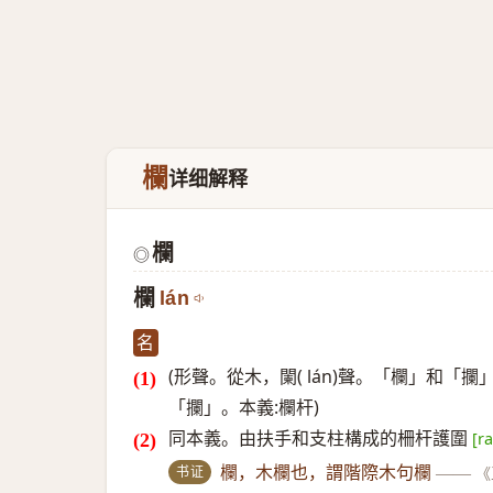
欄
详细解释
欄
◎
欄
lán
名
(形聲。從木，闌( lán)聲。「欄」和
「攔」。本義:欄杆)
同本義。由扶手和支柱構成的柵杆護圍
[ra
书证
欄，木欄也，謂階際木句欄
——
《