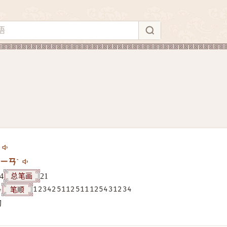
ㄧㄢˋ
总笔画
4
21
笔顺
4
123425112511125431234
构