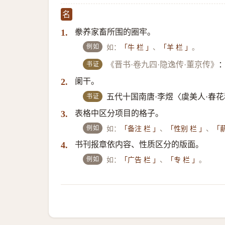
名
豢养家畜所围的圈牢。
1.
例如
如：
、
。
「牛 栏 」
「羊 栏 」
书证
《晋书·卷九四·隐逸传·董京传》
阑干。
2.
书证
五代十国南唐·李煜〈虞美人·春
表格中区分项目的格子。
3.
例如
如：
、
、
「备注 栏 」
「性别 栏 」
「薪
书刊报章依内容、性质区分的版面。
4.
例如
如：
、
。
「广告 栏 」
「专 栏 」