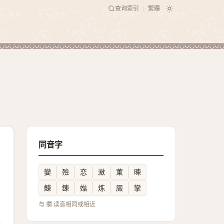
查询索引
繁體
|
同音字
孌
殮
恋
瀲
萰
暕
鰊
錬
㜃
炼
厱
攣
与 欄 读音相同或相近