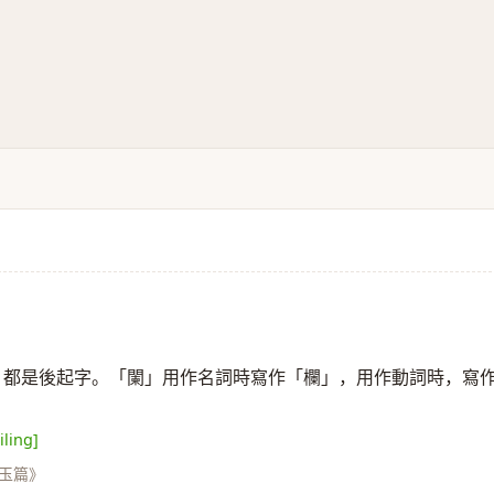
「攔」都是後起字。「闌」用作名詞時寫作「欄」，用作動詞時，寫
iling]
玉篇》