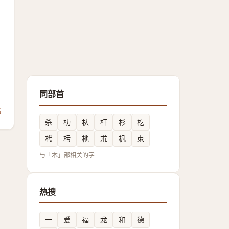
同部首
馈
杀
朸
朲
杆
杉
杚
杙
杇
杝
朮
杋
朿
与「木」部相关的字
热搜
一
爱
福
龙
和
德