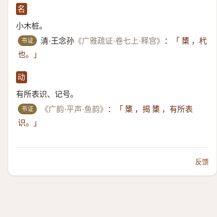
名
小木桩。
书证
清·王念孙
《广雅疏证·卷七上·释宫》
：
「 橥 ，杙
也。」
动
有所表识、记号。
书证
《广韵·平声·鱼韵》
：
「 橥 ，揭 橥 ，有所表
识。」
反馈