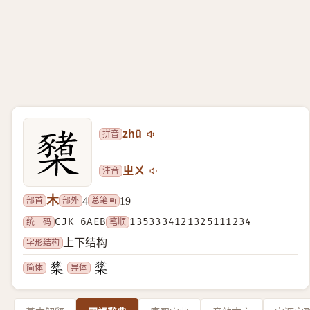
拼音
zhū
注音
ㄓㄨ
木
部首
部外
总笔画
4
19
统一码
CJK 6AEB
笔顺
1353334121325111234
字形结构
上下结构
简体
异体