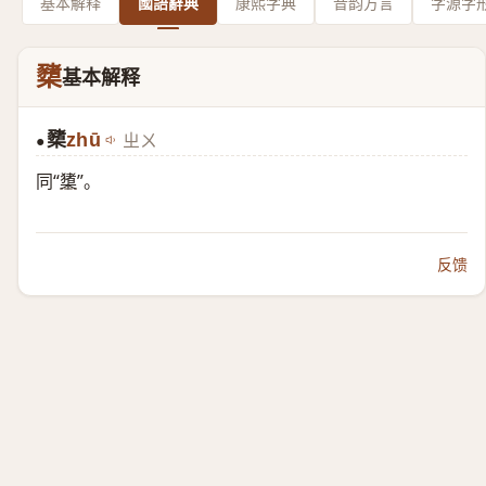
基本解释
國語辭典
康熙字典
音韵方言
字源字
櫫
基本解释
櫫
zhū
ㄓㄨ
●
同“
橥
”。
反馈