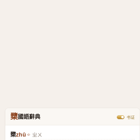
櫫
國語辭典
书证
櫫
zhū
ㄓㄨ