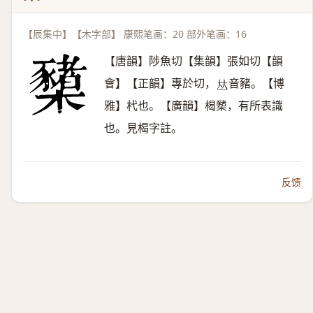
【辰集中】【木字部】 康熙笔画：20 部外笔画：16
【唐韻】陟魚切【集韻】張如切【韻
會】【正韻】專於切，
音豬。【博
𠀤
雅】杙也。【廣韻】楬櫫，有所表識
也。見楬字註。
反馈