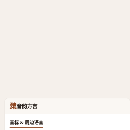
櫫
音韵方言
音标 & 周边语言