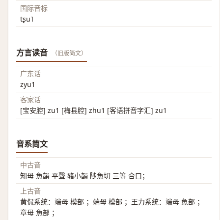
国际音标
tʂu˥
方言读音
（旧版简文）
广东话
zyu1
客家话
[宝安腔] zu1 [梅县腔] zhu1 [客语拼音字汇] zu1
音系简文
中古音
知母 魚韻 平聲 豬小韻 陟魚切 三等 合口；
上古音
黄侃系统：端母 模部 ；端母 模部 ；王力系统：端母 魚部 ；
章母 魚部 ；