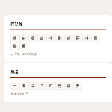
同部首
栦
柴
櫁
楍
枏
欁
椝
栗
㭏
橃
梆
櫴
与「木」部相关的字
热搜
一
爱
福
龙
和
德
静
安
常被查询的字