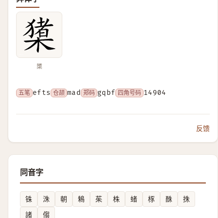
橥
五笔
efts
仓颉
mad
郑码
gqbf
四角号码
14904
反馈
同音字
铢
洙
朝
鴸
茱
株
蝫
㭬
䣷
㧣
諸
㑳