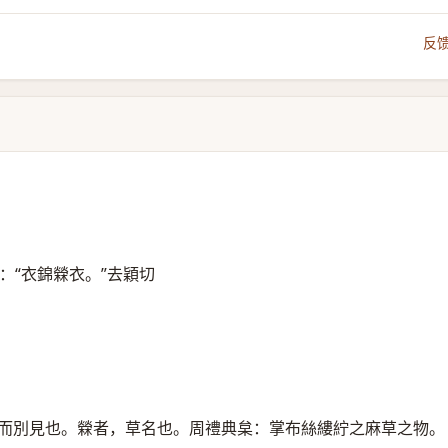
反
：“衣錦檾衣。”去穎切
而別見也。檾者，草名也。周禮典枲：掌布絲縷紵之麻草之物。