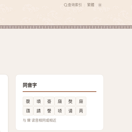
查询索引
繁體
|
同音字
漀
頃
䯧
廎
㷫
庼
䔛
請
謦
顷
请
苘
与 檾 读音相同或相近