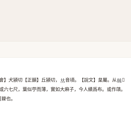
會】犬潁切【正韻】丘潁切，
音頃。【說文】枲屬。从

𠀤
𣏟
或六七尺，葉似苧而薄，實如大麻子，今人績爲布。或作䔛。
葛檾也。