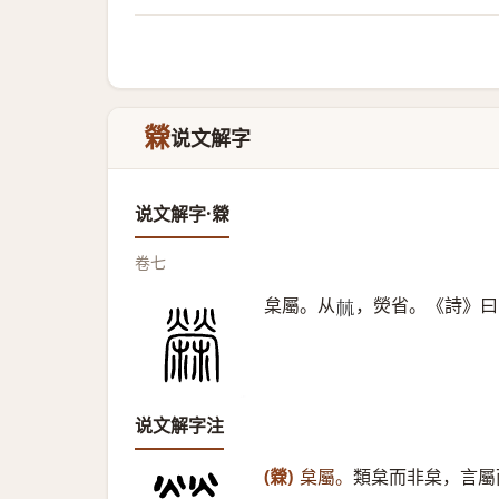
檾
说文解字
说文解字·檾
卷七
枲屬。从
，熒省。《詩》曰
𣏟
说文解字注
(檾)
枲屬。
類枲而非枲，言屬