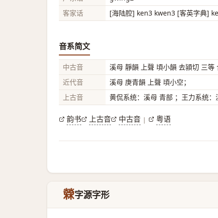
客家话
[海陆腔] ken3 kwen3 [客英字典] k
音系简文
中古音
溪母 靜韻 上聲 頃小韻 去潁切 三等
近代音
溪母 庚青韻 上聲 頃小空；
上古音
黄侃系统：溪母 青部 ；王力系统：溪
韵书
上古音
中古音
粤语
|
檾
字源字形