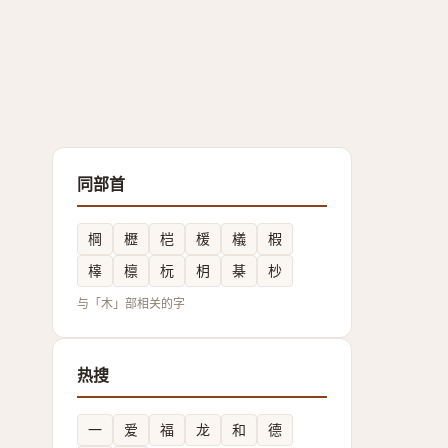
同部首
棡
櫪
桤
楥
檥
椵
橭
檩
杬
枂
棊
杪
与「木」部相关的字
热搜
一
爱
福
龙
和
德