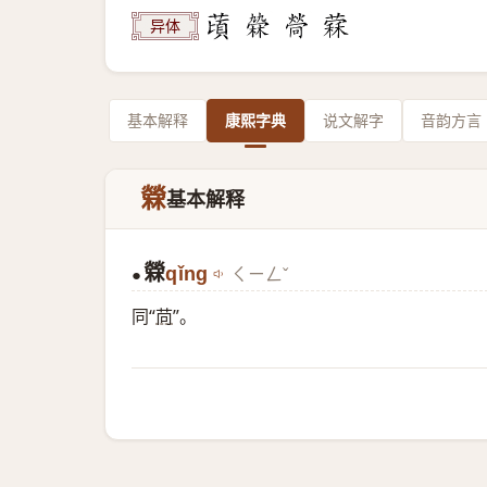
异体
基本解释
康熙字典
说文解字
音韵方言
檾
基本解释
檾
qǐng
ㄑㄧㄥˇ
●
同“
苘
”。