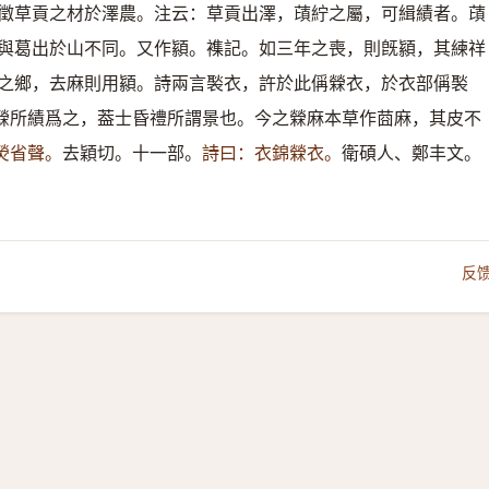
徵草貢之材於澤農。注云：草貢出澤，䔛紵之屬，可緝績者。䔛
與葛出於山不同。又作顈。襍記。如三年之喪，則旣顈，其練祥
之鄉，去麻則用顈。詩兩言褧衣，許於此偁檾衣，於衣部偁褧
檾所績爲之，葢士昏禮所謂景也。今之檾麻本草作莔麻，其皮不
熒省聲。
去穎切。十一部。
詩曰：衣錦檾衣。
衛碩人、鄭丰文。
反