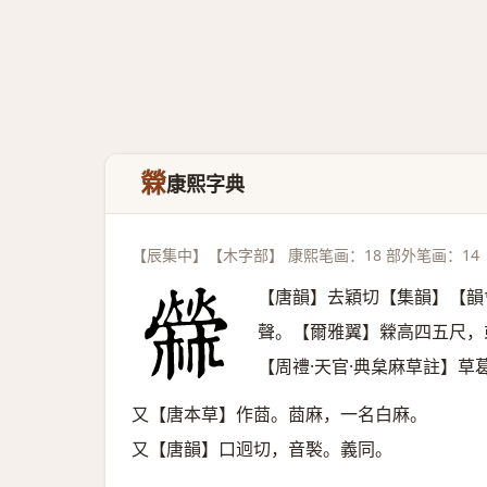
檾
康熙字典
【辰集中】【木字部】 康熙笔画：18 部外笔画：14
【唐韻】去穎切【集韻】【韻
聲。【爾雅翼】檾高四五尺，
【周禮·天官·典枲麻草註】草
又【唐本草】作莔。莔麻，一名白麻。
又【唐韻】口迥切，音褧。義同。