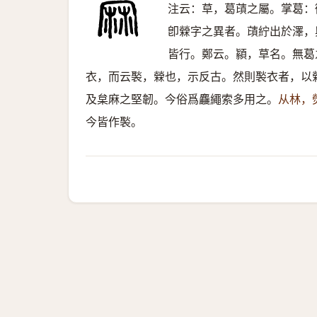
注云：草，葛䔛之屬。掌葛：
卽檾字之異者。䔛紵出於澤，
皆行。鄭云。顈，草名。無葛
衣，而云褧，檾也，示反古。然則褧衣者，以
及枲麻之堅韌。今俗爲麤繩索多用之。
从林，
今皆作褧。