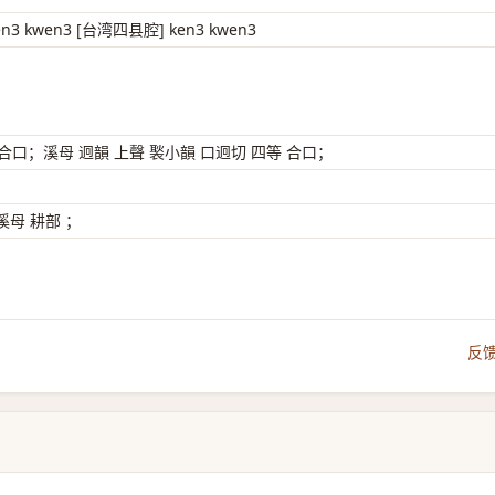
en3 kwen3 [台湾四县腔] ken3 kwen3
 合口；溪母 迥韻 上聲 褧小韻 口迥切 四等 合口；
母 耕部 ；
反