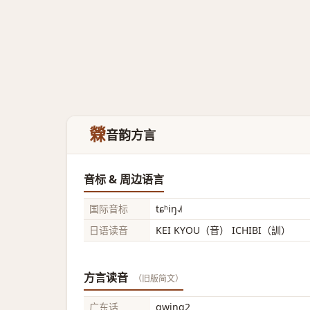
檾
音韵方言
音标 & 周边语言
国际音标
tɕʰiŋ˨˩˦
日语读音
KEI KYOU（音） ICHIBI（訓）
方言读音
（旧版简文）
广东话
gwing2