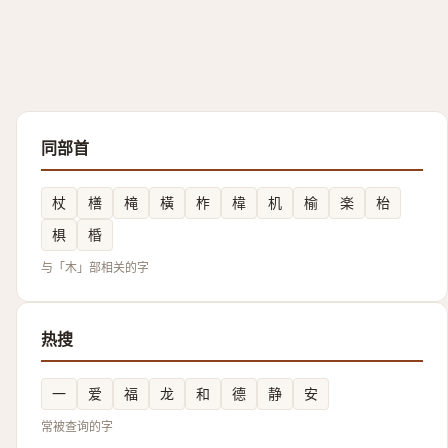
同部首
杖
橏
槞
橫
柞
椲
机
榆
楽
枱
椇
棔
与「木」部相关的字
热搜
一
爱
福
龙
和
德
静
安
常被查询的字