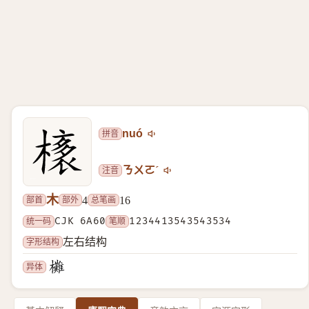
拼音
nuó
注音
ㄋㄨㄛˊ
木
部首
部外
总笔画
4
16
统一码
CJK 6A60
笔顺
1234413543543534
字形结构
左右结构
异体