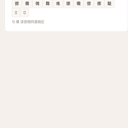
挪
儺
傩
難
难
娜
㰙
㑚
梛
㔮
𨁌
𡿊
与 橠 读音相同或相近