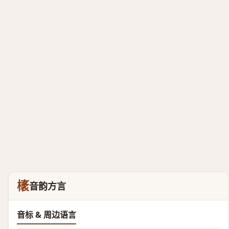
橠
音韵方言
音标 & 周边语言