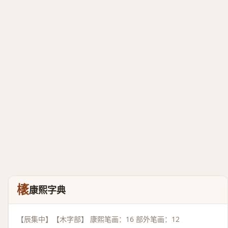
橠
康熙字典
【辰集中】【木字部】 康熙笔画：16 部外笔画：12