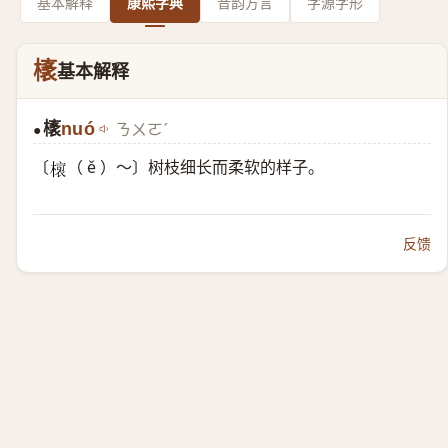
基本解释
康熙字典
音韵方言
字源字形
橠
基本解释
橠
nuó
ㄋㄨㄛˊ
●
〔
（ ě ）～〕树枝细长而柔软的样子。
𣘨
反馈