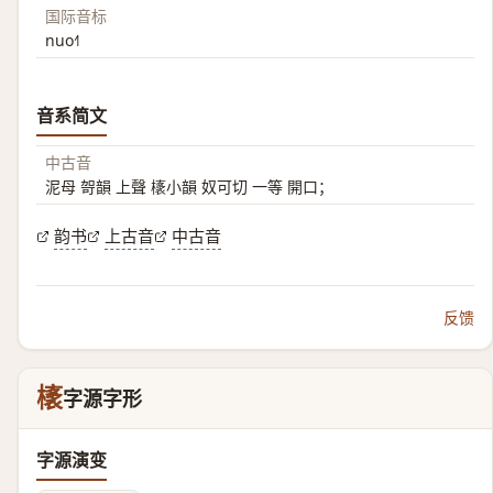
国际音标
nuo˧˥
音系简文
中古音
泥母 哿韻 上聲 橠小韻 奴可切 一等 開口；
韵书
上古音
中古音
反馈
橠
字源字形
字源演变