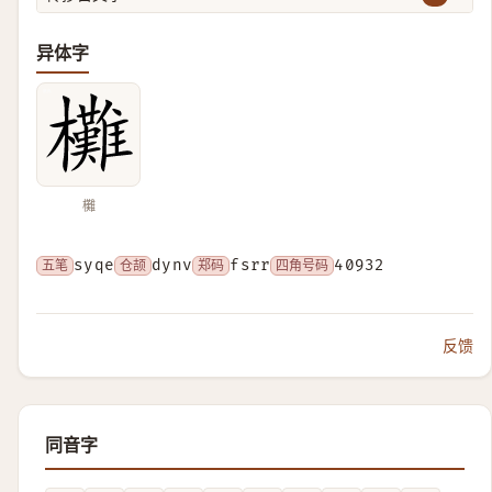
异体字
㰙
五笔
syqe
仓颉
dynv
郑码
fsrr
四角号码
40932
反馈
同音字