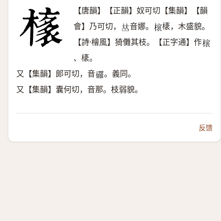
【唐韻】【正韻】奴可切【集韻】【韻
會】乃可切，
音娜。
橠，木盛貌。
𠀤
𣘨
【詩·檜風】猗儺其枝。【正字通】作
𣘨
、橠。
又【集韻】郞可切，音
。義同。
𥗴
又【集韻】囊何切，音那。枝弱貌。
反馈