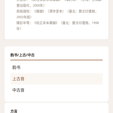
書出版社，2000年〉
周祖謨校：《廣韻》（澤存堂本）〈臺北：藝文印書館，
2002年版〉
陳彭年等：《校正宋本廣韻》〈臺北：藝文印書館，1998
年〉
韵书/上古/中古
韵书
上古音
中古音
方言