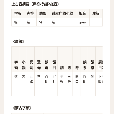
上古音摘要（声符/韵部/拟音）
字头
声符
韵部
对应广韵小韵
拟音
注解
橋
喬
宵
喬
ɡrew
《廣韻》
字
小
反
聲
韻
韻
韻
韻
廣韻
頭
韻
切
母
母
目
調
等
呼
系
攝
目次
橋
喬
巨
羣
宵
宵
平
三
開
宵
效
下平
g
嬌
B
B
聲
等
口
B
四宵
i̯ɛ
u
《蒙古字韻》