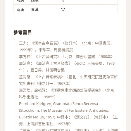
兩漢
東漢
宵
參考書目
王力：《漢字古今音表》（修訂本）〈北京：中華書局，
1999年〉。李珍華、周長楫編撰
李方桂：《上古音研究》〈北京：商務印書館，1980年〉
周法高：《周法高上古音韻表》〈臺北：三民書局，1973
年〉。張日昇、林潔明合編
董同龢：《上古音韻表稿》〈臺北：中央研究院歷史語言研
究所專刊甲種之廿一，1967年）
羅常培、周祖謨：《漢魏晉南北朝韻部演變研究》〈北京：
科學出版社，1958年〉
Bernhard Karlgren, Grammata Serica Recensa
(Stockholm: The Museum of Far Eastern Antiquities,
Bulletin No. 29, 1957). 中譯本：《漢文典》（修訂本）〈上
海：上海辭書出版社，1997年〉
余迺永：《新校互註宋本廣韻》（增訂本）〈上海：上海辭