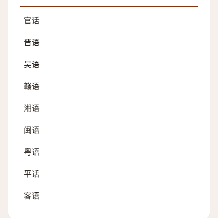
官话
晋语
吴语
赣语
湘语
闽语
粤语
平话
客语