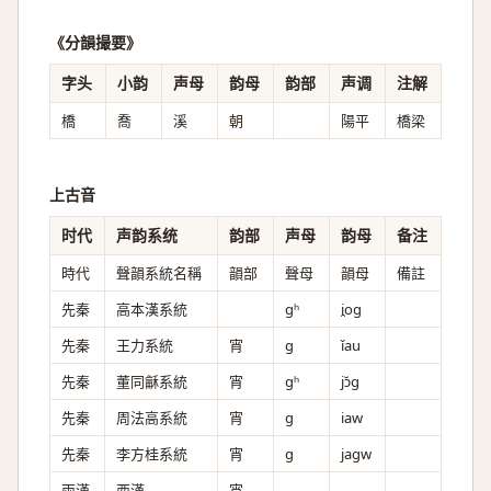
《分韻撮要》
字头
小韵
声母
韵母
韵部
声调
注解
橋
喬
溪
朝
陽平
橋梁
上古音
时代
声韵系统
韵部
声母
韵母
备注
時代
聲韻系統名稱
韻部
聲母
韻母
備註
先秦
高本漢系統
ɡʰ
i̯oɡ
先秦
王力系統
宵
g
ǐau
先秦
董同龢系統
宵
ɡʰ
jɔ̆ɡ
先秦
周法高系統
宵
ɡ
iaw
先秦
李方桂系統
宵
g
jagw
兩漢
西漢
宵