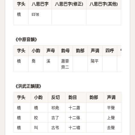
字头
八思巴字
八思巴字(修正)
八思巴字(其他)
音译
橋
ꡀꡠꡓ
《中原音韻》
字头
小韵
声母
韵母
韵部
声调
四呼
宁继福
橋
喬
溪
蕭豪
陽平
齊二
《洪武正韻牋》
字头
小韵
反切
韵目
韵部
声调
橋
橋
祁堯
十二蕭
平聲
橋
皎
吉了
十二篠
上聲
橋
叫
古弔
十二嘯
去聲