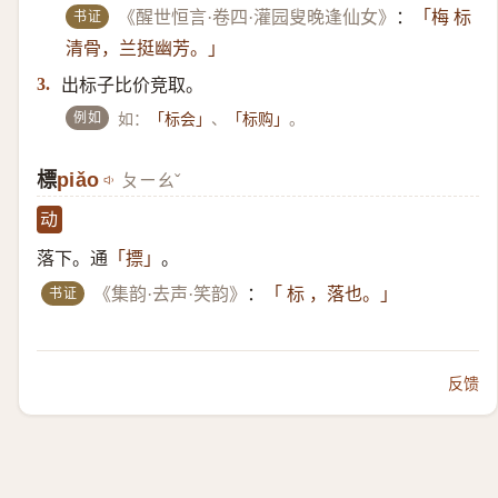
书证
《醒世恒言·卷四·灌园叟晚逢仙女》
：
「梅 标
清骨，兰挺幽芳。」
出标子比价竞取。
3.
例如
如：
、
。
「标会」
「标购」
標
piǎo
ㄆㄧㄠˇ
动
落下。通
。
「摽」
书证
《集韵·去声·笑韵》
：
「 标 ，落也。」
反馈