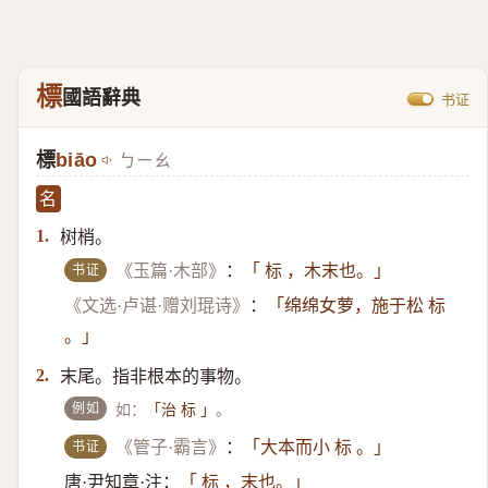
標
國語辭典
书证
標
biāo
ㄅㄧㄠ
名
树梢。
1.
书证
《玉篇·木部》
：
「 标 ，木末也。」
《文选·卢谌·赠刘琨诗》
：
「绵绵女萝，施于松 标
。」
末尾。指非根本的事物。
2.
例如
如：
。
「治 标 」
书证
《管子·霸言》
：
「大本而小 标 。」
唐·尹知章·注：
「 标 ，末也。」