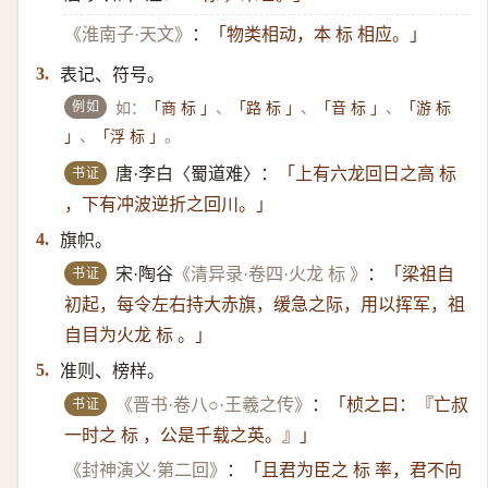
《淮南子·天文》
：
「物类相动，本 标 相应。」
表记、符号。
3.
例如
如：
、
、
、
「商 标 」
「路 标 」
「音 标 」
「游 标
、
。
」
「浮 标 」
书证
唐·李白〈蜀道难〉：
「上有六龙回日之高 标
，下有冲波逆折之回川。」
旗帜。
4.
书证
宋·陶谷
《清异录·卷四·火龙 标 》
：
「梁祖自
初起，每令左右持大赤旗，缓急之际，用以挥军，祖
自目为火龙 标 。」
准则、榜样。
5.
书证
《晋书·卷八○·王羲之传》
：
「桢之曰：『亡叔
一时之 标 ，公是千载之英。』」
《封神演义·第二回》
：
「且君为臣之 标 率，君不向