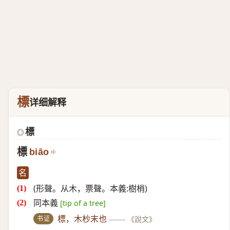
標
详细解释
標
◎
標
biāo
名
(形聲。从木，票聲。本義:樹梢)
同本義
[tip of a tree]
书证
標，木杪末也
——
《說文》