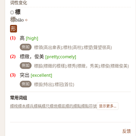
词性变化
標
◎
標
biāo
形
高
[high]
例如
標領(高出衆表);標柱(高柱);標望(聲望很高)
標緻，俊美
[pretty;comely]
例如
標臉(標緻的模樣);標秀(標緻，秀美);標俊(標緻俊美)
突出
[excellent]
例如
標拔(特出);標冠(首位)
常用词组
標榜
標本
標兵
標稱
標尺
標燈
標底
標的
標點
標點符號
显示更多...
反馈