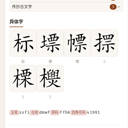
5
传抄古文字
异体字
标
墂
幖
𢲗
𣗖
𣠙
五笔
ssfi
仓颉
dmwf
郑码
ffbk
四角号码
41991