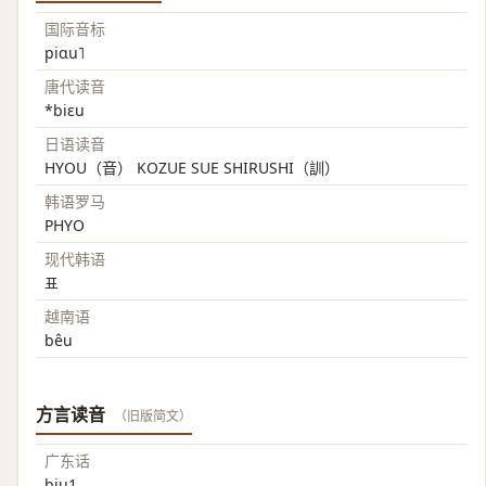
国际音标
piɑu˥
唐代读音
*biɛu
日语读音
HYOU（音） KOZUE SUE SHIRUSHI（訓）
韩语罗马
PHYO
现代韩语
표
越南语
bêu
方言读音
（旧版简文）
广东话
biu1