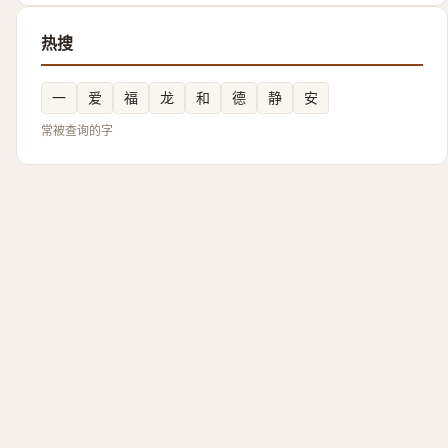
热搜
一
爱
福
龙
和
德
静
安
常被查询的字