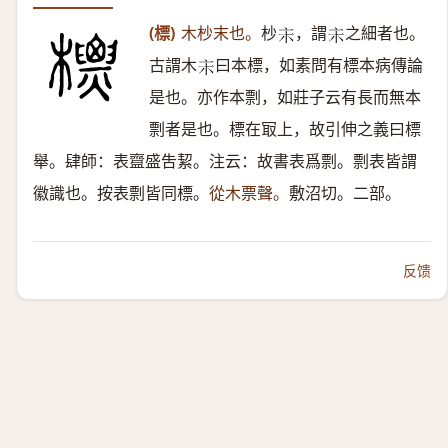
(標)
木杪末也。
杪
，謂
之細者也。
𠅅
𠅅
古謂木
曰本標，如素問有標本病傳論
𠅅
是也。亦作本剽，如莊子云有長而無本
剽者是也。標在冣上，故引伸之義曰標
舉。肆師：表齍盛吿絜。注云：故書表爲剽。剽表皆謂
徽識也。按表剽皆同標。
從木票聲。
敷沼切。二部。
反馈