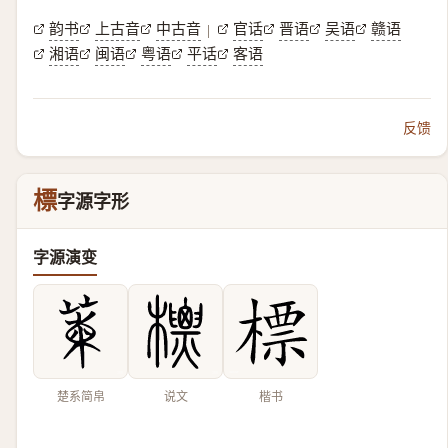
韵书
上古音
中古音
官话
晋语
吴语
赣语
|
湘语
闽语
粤语
平话
客语
反馈
標
字源字形
字源演变
楚系简帛
说文
楷书