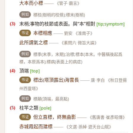
大本而小標
——
《管子·霸言》
例如
標枝(樹梢的枝條);標末(樹梢)
末梢;事物的枝節或表面。與“本”相對
[tip;symptom]
书证
本標相應
——
劉安 《淮南子》
此所謂氣之標
——
《素問六·微旨大論》
例如
標季(末季，末期);治標;標本(本末。中醫稱後起爲
標，本原爲本);標病(表面上的病症)
頂端
[top]
书证
標出(塔頂露出)海雲長
——
唐·李白 《秋日登揚
州西靈塔》
例如
標顛(頂端，最高點)
柱竿之類
[pole]
书证
但立直標，終無曲影
——
《舊唐書·崔彥昭傳》
赤城霞起而建標
——
《文選·孫綽·遊天台山賦》