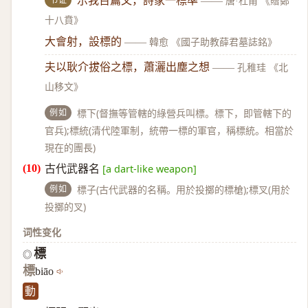
示我百篇文，詩家一標準
——
唐·杜甫 《贈鄭
十八賁》
大會射，設標的
——
韓愈 《國子助教薛君墓誌銘》
夫以耿介拔俗之標，蕭灑出塵之想
——
孔稚珪 《北
山移文》
例如
標下(督撫等管轄的綠營兵叫標。標下，即管轄下的
官兵);標統(清代陸軍制，統帶一標的軍官，稱標統。相當於
現在的團長)
古代武器名
[a dart-like weapon]
例如
標子(古代武器的名稱。用於投擲的標槍);標叉(用於
投擲的叉)
词性变化
標
◎
標
biāo
動