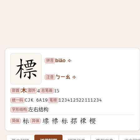
拼音
biāo
注音
ㄅㄧㄠ
木
部首
部外
总笔画
4
15
统一码
CJK 6A19
笔顺
123412522111234
字形结构
左右结构
简体
异体