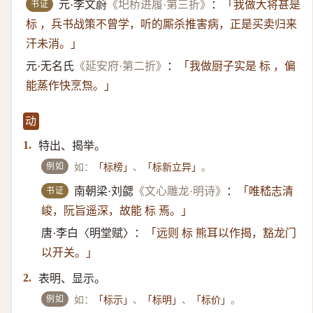
书证
元·李文蔚
《圯桥进履·第三折》
：
「我做大将甚是
标 ，兵书战策不曾学，听的厮杀推害病，正是买卖归来
汗未消。」
元·无名氏
《延安府·第二折》
：
「我做厨子实是 标 ，偏
能蒸作快烹炰。」
动
特出、揭举。
1.
例如
如：
、
。
「标榜」
「标新立异」
书证
南朝梁·刘勰
《文心雕龙·明诗》
：
「唯嵇志清
峻，阮旨遥深，故能 标 焉。」
唐·李白〈明堂赋〉：
「远则 标 熊耳以作揭，豁龙门
以开关。」
表明、显示。
2.
例如
如：
、
、
。
「标示」
「标明」
「标价」