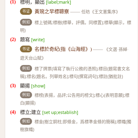
標明，顯出
[label;mark]
书证
黃琬之早標聰察
——
任昉《王文憲集序》
例如
標上號碼;標樹(標舉，評價。同標置);標舉(顯示，標
明)
題寫
[write]
书证
名標於奇紀(指《山海經》)
——
《文選·孫綽·
遊天台山賦》
例如
標了牌票(填寫了執行公務的憑照);標目(題寫書文名
稱);標名(題名。列舉姓名);標句(撰寫詞句);標註(猶批註)
顯揚
[show]
例如
標榜(表揚，品評;公告用的榜文);標心(表明意願);標
白(顯揚)
標立;建立
[set up;establish]
例如
標金(樹立銅柱;即條金，爲標準金條的簡稱);標幟(獨
樹旗幟)