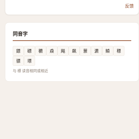
反馈
同音字
鏢
磦
穮
猋
飚
飙
蔈
瀌
贆
䅺
骠
墂
与 標 读音相同或相近