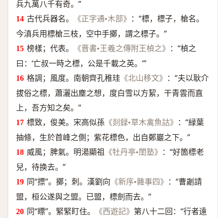
兵九萬八千有奇。”
古代兵器名。
：“標，標子，槍名。
《正字通•木部》
今滇兵用標槍三枝，空中手擲，謂之標子。”
榜樣；代表。
：“楨之
《晋書•王羲之傳附王楨之》
曰：‘亡叔一時之標，公是千載之英。’”
格調；風度。南朝齊孔稚珪
：“夫以耿介
《北山移文》
拔俗之標，蕭灑出塵之想，度白雪以方絜，干青雲而直
上，吾方知之矣。”
標致，俊美。宋高似孫
：“緑葉
《剡録•草木禽魚詁》
抽條，生於首峰之側；紫花標色，出自鄭巖之下。”
威風；脾氣。明湯顯祖
：“好箇標老
《牡丹亭•閨塾》
兒，待换去。”
同“摽”。擲；刺。漢劉向
：“曹劌請
《新序•雜事四》
盟，桓公遂與之盟。已盟，標劍而去。”
同“瞟”。緊緊盯住。
第八十二回：“行者遠
《西遊記》