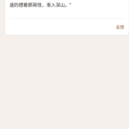
遠的標着那兩怪，漸入深山。”
反馈