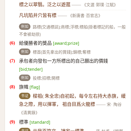
標之以翠翳。泛之以遊菰
——
《文選·郭璞·江賦》
凡坑陷井穴皆有標
——
《新唐書·百官志》
例如
路標(交通標誌);商標;浮標;標船(掛着標記的船，一般
不會被劫掠)
給優勝者的獎品
[award;prize]
例如
標首(首先拿出的賞錢);錦標;奪標
承包者向發包一方所標出的自己願出的價錢
[bid;tender]
例如
投標;招標;開標
旗幟
[flag]
书证
樑祖( 朱全忠)自初起，每令左右持大赤旗，緩
急之際，用以揮軍， 祖自目爲火龍標
——
宋· 陶谷
《清異錄》
標準
[standard]
书证