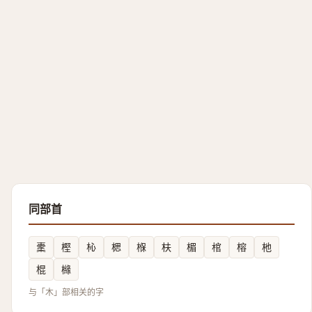
同部首
㯻
樫
杺
楒
椺
枎
楣
棺
榕
杝
棍
櫞
与「木」部相关的字