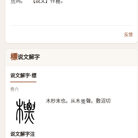
同。 【說文】作
。
𠀤
𣠙
反馈
標
说文解字
说文解字·標
卷六
木杪末也。从木
聲。敷沼切
𤐫
说文解字注