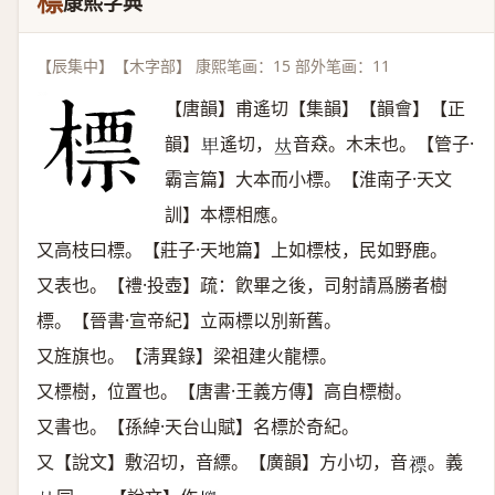
標
康熙字典
【辰集中】【木字部】 康熙笔画：15 部外笔画：11
【唐韻】甫遙切【集韻】【韻會】【正
韻】
遙切，
音猋。木末也。【管子·
𤰞
𠀤
霸言篇】大本而小標。【淮南子·天文
訓】本標相應。
又高枝曰標。【莊子·天地篇】上如標枝，民如野鹿。
又表也。【禮·投壺】疏：飮畢之後，司射請爲勝者樹
標。【晉書·宣帝紀】立兩標以別新舊。
又旌旗也。【淸異錄】梁祖建火龍標。
又標樹，位置也。【唐書·王義方傳】高自標樹。
又書也。【孫綽·天台山賦】名標於奇紀。
又【說文】敷沼切，音縹。【廣韻】方小切，音
。義
𥛦