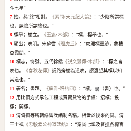
斗七星”
始。與“終”相對。
：“少陰所謂標
《素問•天元紀大論》
也，厥陰所謂終也。”
標舉；樹立。
：“標，標舉也。”
《玉篇•木部》
顯出；表明。宋蘇耆
：“虎踞標靈跡，危樓
《題虎丘》
杳靄閒。”
標志，符號。五代徐鍇
：“標之言
《説文繫傳•木部》
表也。
謂路旁樹為道表，謂遠望其標以知
《春秋左傳》
其道也。”
署名；書題。
：“標，
（書）也。”
《廣雅•釋詁四》
𦘠
用比價方式承包工程或買賣貨物的手續：招標；投
標；開標。
清督撫等所轄綠營兵編制名稱。相當於後來的團。清
王士禛
：“秦省七鎮及督撫各標官
《忠毅孟公神道碑銘》