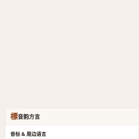
標
音韵方言
音标 & 周边语言