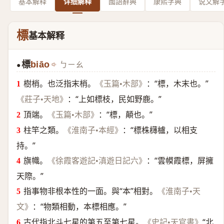
基本解释
详细解释
國語辭典
康熙字典
说文解
標
基本解释
標
biāo
ㄅㄧㄠ
●
樹梢。也泛指末梢。
：“標，木末也。”
《玉篇•木部》
：“上如標枝，民如野鹿。”
《莊子•天地》
頂端。
：“標，顛也。”
《玉篇•木部》
柱竿之類。
：“標株欂櫨，以相支
《淮南子•本經》
持。”
旗幟。
：“雲幙霞標，屏擁
《徐霞客遊記•滇遊日記六》
天際。”
指事物非根本性的一面。與“本”相對。
《淮南子•天
：“物類相動，本標相應。”
文》
古代指北斗七星的第五至第七星。
“北
《史記•天官書》