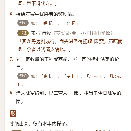
道，臣下将化之。」
授给竞赛中优胜者的奖励品。
6.
例如
如：
、
。
「锦 标 」
「夺 标 」
书证
宋·吴自牧
《梦粱录·卷一·八日祠山圣诞》
：
「其龙舟远列成行，而先进者得捷取 标 赏，声喏而
退，余者以钱酒支犒也。」
对一定数量的工程或商品，照一定的标准估定的价
7.
目。
例如
如：
、
、
、
「底 标 」
「投 标 」
「开 标 」
「招 标
。
」
清末陆军编制，以三营为一 标 ，相当于今日陆军的
8.
团。
形
才能出众，很有本事的样子。