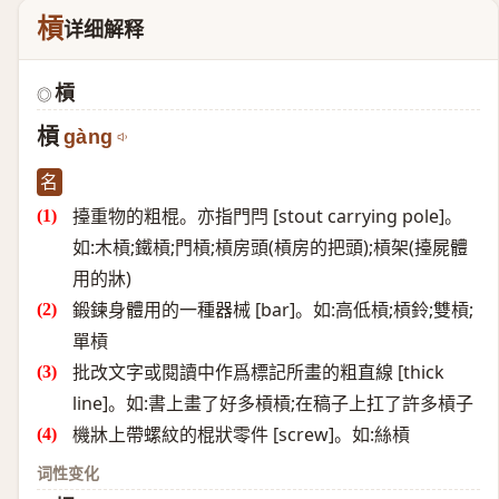
槓
详细解释
槓
◎
槓
gàng
名
擡重物的粗棍。亦指門閂 [stout carrying pole]。
如:木槓;鐵槓;門槓;槓房頭(槓房的把頭);槓架(擡屍體
用的牀)
鍛鍊身體用的一種器械 [bar]。如:高低槓;槓鈴;雙槓;
單槓
批改文字或閱讀中作爲標記所畫的粗直線 [thick
line]。如:書上畫了好多槓槓;在稿子上扛了許多槓子
機牀上帶螺紋的棍狀零件 [screw]。如:絲槓
词性变化