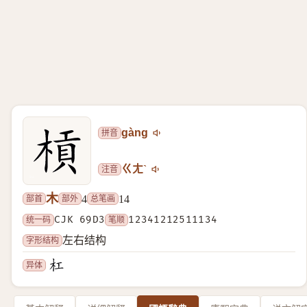
拼音
gàng
注音
ㄍㄤˋ
木
部首
部外
总笔画
4
14
统一码
CJK 69D3
笔顺
12341212511134
字形结构
左右结构
异体