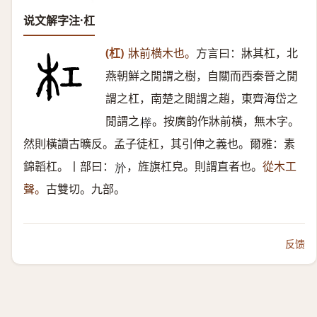
说文解字注·杠
(杠)
牀前横木也。
方言曰：牀其杠，北
燕朝鮮之閒謂之樹，自關而西秦晉之閒
謂之杠，南楚之閒謂之趙，東齊海岱之
閒謂之
。按廣韵作牀前橫，無木字。
𣘘
然則橫讀古曠反。孟子徒杠，其引伸之義也。爾雅：素
錦韜杠。丨部曰：
，旌旗杠皃。則謂直者也。
從木工
𣃘
聲。
古雙切。九部。
反馈