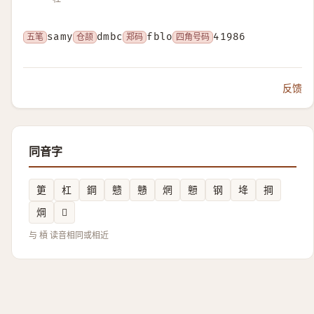
五笔
samy
仓颉
dmbc
郑码
fblo
四角号码
41986
反馈
同音字
筻
杠
鋼
戆
戇
焹
戅
钢
鿍
掆
焵
𱓳
与 槓 读音相同或相近