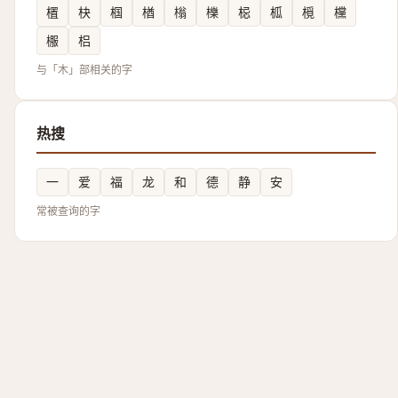
㯰
㭈
椢
楢
㮬
櫟
梞
柧
㯒
欓
棴
梠
与「木」部相关的字
热搜
一
爱
福
龙
和
德
静
安
常被查询的字