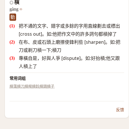
槓
◎
gàng
動
把不通的文字、錯字或多餘的字用直線劃去或標出
[cross out]。如:他把作文中的許多詞句都槓掉了
在布、皮或石頭上磨擦使鋒利些 [sharpen]。如:把
刀或剃刀槓一下;槓刀
專橫自是，好與人爭 [dispute]。如:好抬槓;他又跟
人槓上了
常用词组
槓蕩
槓刀
槓桿
槓鈴
槓頭
槓子
反馈