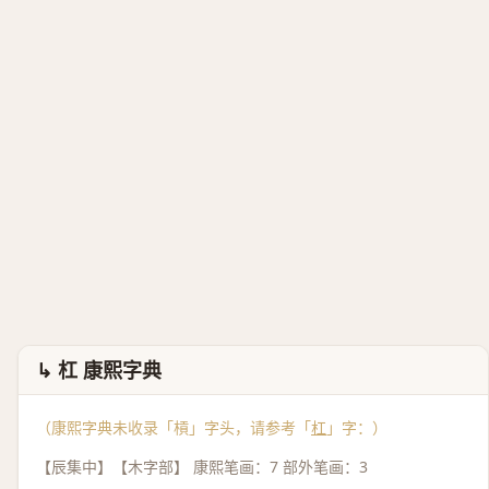
↳ 杠 康熙字典
（康熙字典未收录「槓」字头，请参考「
杠
」字：）
【辰集中】【木字部】 康熙笔画：7 部外笔画：3