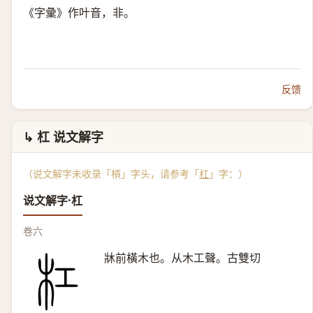
《字彙》作叶音，非。
反馈
↳ 杠 说文解字
（说文解字未收录「槓」字头，请参考「
杠
」字：）
说文解字·杠
卷六
牀前橫木也。从木工聲。古雙切