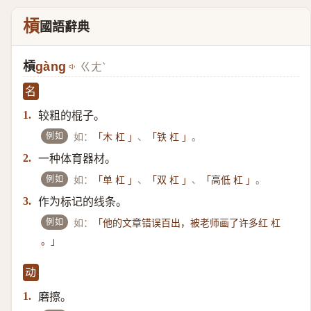
槓
國語辭典
槓
gàng
ㄍㄤˋ
名
较粗的棍子。
1.
例如
如：
、
。
「木 杠 」
「铁 杠 」
一种体育器材。
2.
例如
如：
、
、
。
「单 杠 」
「双 杠 」
「高低 杠 」
作为标记的线条。
3.
例如
如：
「他的文章错误百出，被老师画了许多红 杠
。」
动
磨擦。
1.