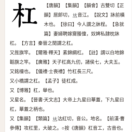
【唐韻】【集韻】【韻會】古雙切【正
韻】居郞切，
音江。【說文】牀前橫
𠀤
木也。【徐曰】今人謂之牀桯。【急就
篇】妻婦聘嫁齎媵僮，奴婢私隷枕牀
杠。【方言】秦晉之閒謂之杠。
又旌旗竿。【爾雅·釋天】素錦綢杠。【註】謂以白地錦
韜旗之竿。【廣雅】天子杠高九仞，諸侯七，大夫五。
又銘橦也。【儀禮·士喪禮】竹杠長三尺。
又小橋謂之杠。【孟子】徒杠成。
又【博雅】杠，舉也。
又星名。【晉書·天文志】大帝上九星曰華蓋，下九星曰
杠，華蓋之柄也。
又【集韻】【類篇】
沽紅切，音公。地名。【前漢·曹
𠀤
參傳】攻杠里，大破之。○按《唐韻》杠音工，古音也。