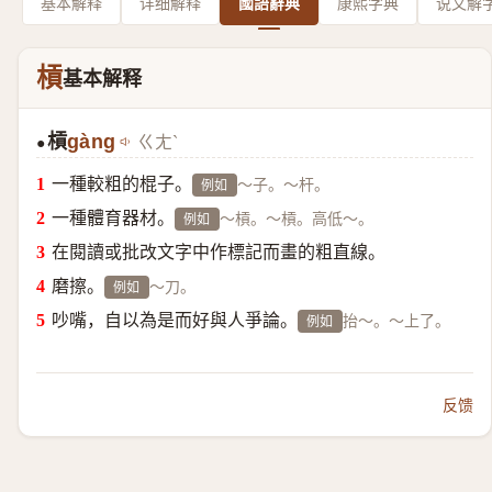
基本解释
详细解释
國語辭典
康熙字典
说文解
槓
基本解释
槓
gàng
ㄍㄤˋ
●
一種較粗的棍子。
～子。～杆。
例如
一種體育器材。
～槓。～槓。高低～。
例如
在閱讀或批改文字中作標記而畫的粗直線。
磨擦。
～刀。
例如
吵嘴，自以為是而好與人爭論。
抬～。～上了。
例如
反馈