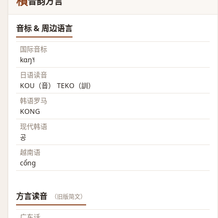
槓
音韵方言
音标 & 周边语言
国际音标
kɑŋ˥˧
日语读音
KOU（音） TEKO（訓）
韩语罗马
KONG
现代韩语
공
越南语
cổng
方言读音
（旧版简文）
广东话