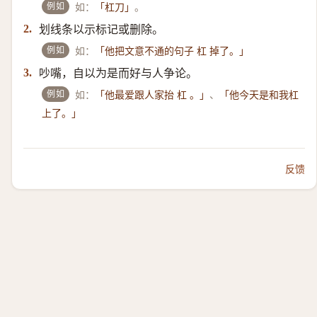
例如
如：
。
「杠刀」
划线条以示标记或删除。
2.
例如
如：
「他把文意不通的句子 杠 掉了。」
吵嘴，自以为是而好与人争论。
3.
例如
如：
、
「他最爱跟人家抬 杠 。」
「他今天是和我杠
上了。」
反馈