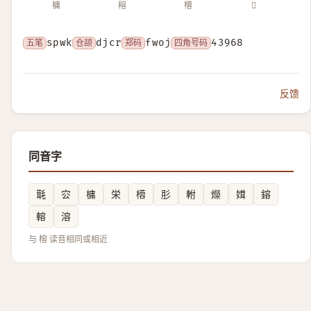
槦
穃
㯴
𣙚
五笔
spwk
仓颉
djcr
郑码
fwoj
四角号码
43968
反馈
同音字
㲨
㝐
槦
栄
㯴
肜
軵
爃
媶
鎔
䡥
溶
与 榕 读音相同或相近