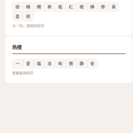
㮸
橼
㭷
桙
梞
㭅
楦
棥
槮
棻
桽
棪
与「木」部相关的字
热搜
一
爱
福
龙
和
德
静
安
常被查询的字