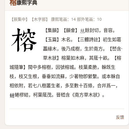
榕
康熙字典
【辰集中】【木字部】 康熙笔画：14 部外笔画：10
【集韻】【韻會】
餘封切，音容。
𠀤
【玉篇】木名。【三體詩註】初生如葛
藟緣木，後乃成樹，生於南方。【嵆含·
草木狀】榕葉如木麻，其䕃十畝。【榕
城隨筆】閩中多榕樹，因號榕城。枝葉柔脃，榦旣生
枝，枝又生根，垂垂如流蘇，少著物卽縈繫。或本榦自
相依附，若七八樹叢生者，多至數十百條，合幷爲一，
蜷樛結，柯葉䕃茂。晉嵇含《南方草木狀》。
𧐖
反馈