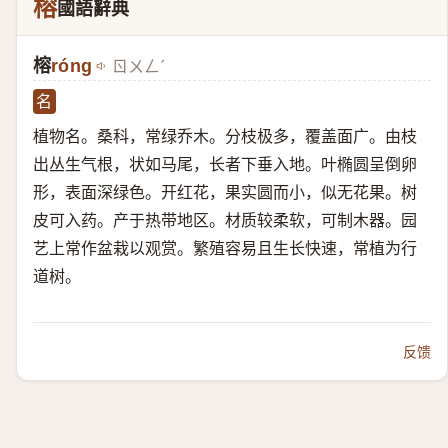
榕
國語辭典
榕
róng
ㄖㄨㄥˊ
名
植物名。桑科，常绿乔木。分枝极多，覆盖面广。由枝
出丛生气根，状如马尾，长者下垂入地。叶椭圆呈倒卵
形，表面深绿色。开红花，果实圆而小，似无花果。树
皮可入药。产于热带地区。材质较柔软，可制木器。园
艺上常作盆栽以观赏。繁殖容易且生长快速，常植为行
道树。
反馈