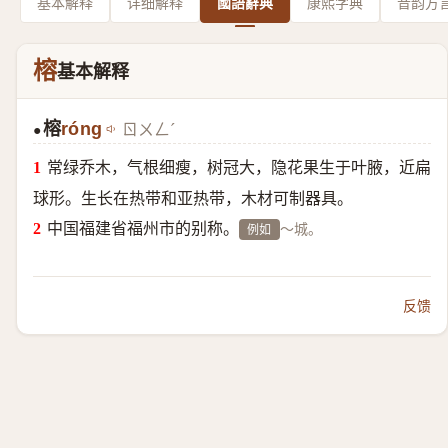
基本解释
详细解释
國語辭典
康熙字典
音韵方
榕
基本解释
榕
róng
ㄖㄨㄥˊ
●
常绿乔木，气根细瘦，树冠大，隐花果生于叶腋，近扁
球形。生长在热带和亚热带，木材可制器具。
中国福建省福州市的别称。
～城。
例如
反馈