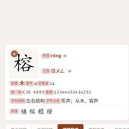
拼音
róng
注音
ㄖㄨㄥˊ
木
部首
部外
总笔画
4
14
统一码
CJK 6995
笔顺
12344453434251
字形结构
字形分析
左右结构
形声；从木、容声
异体