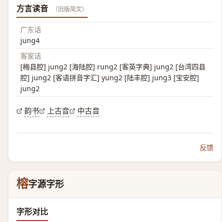
方言读音
（旧版简文）
广东话
jung4
客家话
[梅县腔] jung2 [海陆腔] rung2 [客英字典] jung2 [台湾四县
腔] jung2 [客语拼音字汇] yung2 [陆丰腔] jung3 [宝安腔]
jung2
韵书
上古音
中古音
反馈
榕
字源字形
字形对比