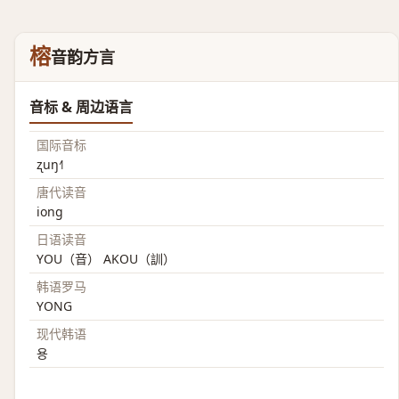
榕
音韵方言
音标 & 周边语言
国际音标
ʐuŋ˧˥
唐代读音
iong
日语读音
YOU（音） AKOU（訓）
韩语罗马
YONG
现代韩语
용