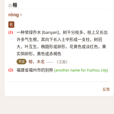
榕
◎
róng
名
一种常绿乔木 [banyan]，树干分枝多，枝上又长出
许多气生根，其向下长入土中形成一支柱，树冠
大，叶互生，椭圆形或卵形，花黄色或淡红色，果
实倒卵形，黄色或赤褐色
书证
榕，木名
——
《玉篇》
福建省福州市的别称
[another name for Fuzhou city]
反馈