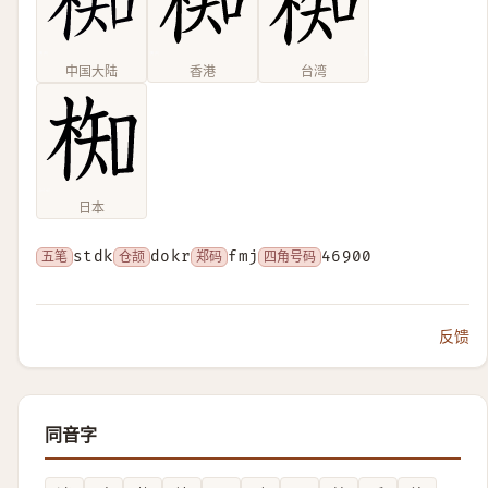
中国大陆
香港
台湾
日本
五笔
stdk
仓颉
dokr
郑码
fmj
四角号码
46900
反馈
同音字