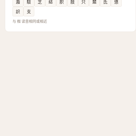
㴯
馶
芝
綕
胑
肢
只
㯄
氐
憄
䛊
支
与 椥 读音相同或相近