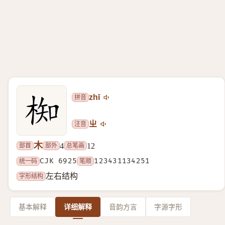
拼音
zhī
注音
ㄓ
木
部首
部外
总笔画
4
12
统一码
CJK 6925
笔顺
123431134251
字形结构
左右结构
基本解释
详细解释
音韵方言
字源字形