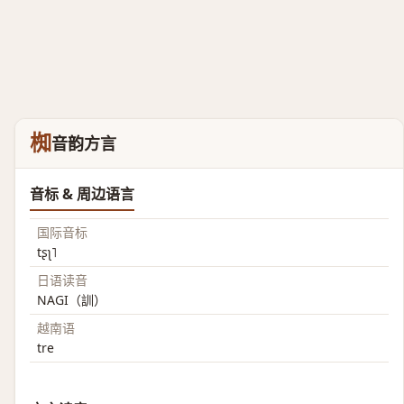
椥
音韵方言
音标 & 周边语言
国际音标
tʂʅ˥
日语读音
NAGI（訓）
越南语
tre