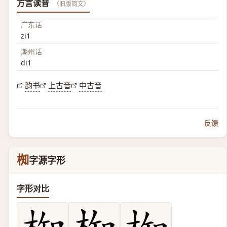
方言读音
（旧版简文）
广东话
zi1
潮州话
di1
韵书
上古音
中古音
反馈
椥
字源字形
字形对比