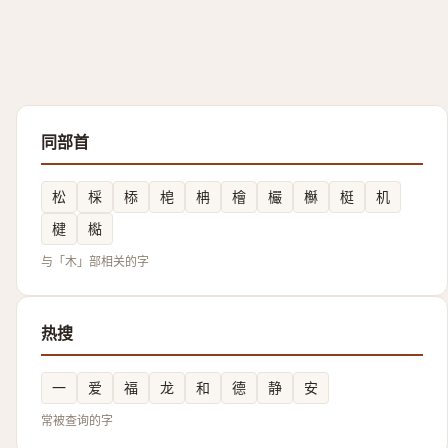
同部首
松
棌
㮇
梍
柟
檜
欕
櫯
梃
机
楗
檆
与「木」部相关的字
热搜
一
爱
福
龙
和
德
静
安
常被查询的字