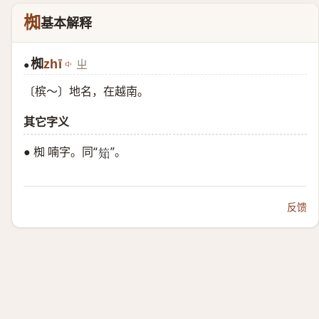
椥
基本解释
椥
zhī
ㄓ
●
〔槟～〕地名，在越南。
其它字义
● 椥 喃字。同“
”。
𥯌
反馈