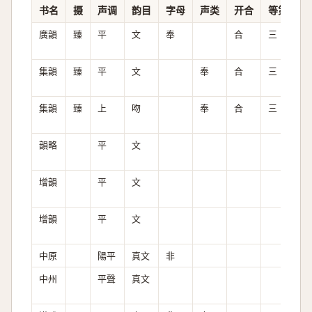
书名
摄
声调
韵目
字母
声类
开合
等第
清
廣韻
臻
平
文
奉
合
三
全
集韻
臻
平
文
奉
合
三
全
集韻
臻
上
吻
奉
合
三
全
韻略
平
文
增韻
平
文
增韻
平
文
中原
陽平
真文
非
全
中州
平聲
真文