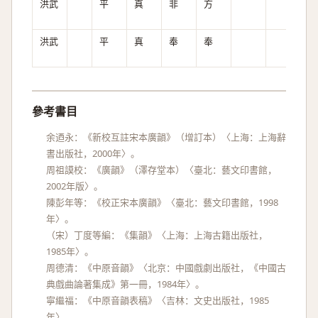
洪武
平
真
非
方
全
洪武
平
真
奉
奉
全
參考書目
余迺永：《新校互註宋本廣韻》（增訂本）〈上海：上海辭
書出版社，2000年〉。
周祖謨校：《廣韻》（澤存堂本）〈臺北：藝文印書館，
2002年版〉。
陳彭年等：《校正宋本廣韻》〈臺北：藝文印書館，1998
年〉。
（宋）丁度等編：《集韻》〈上海：上海古籍出版社，
1985年〉。
周德清：《中原音韻》〈北京：中國戲劇出版社，《中國古
典戲曲論著集成》第一冊，1984年〉。
寧繼福：《中原音韻表稿》〈吉林：文史出版社，1985
年〉。