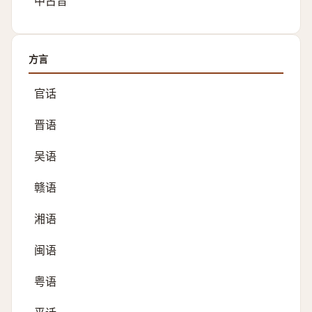
中古音
方言
官话
晋语
吴语
赣语
湘语
闽语
粤语