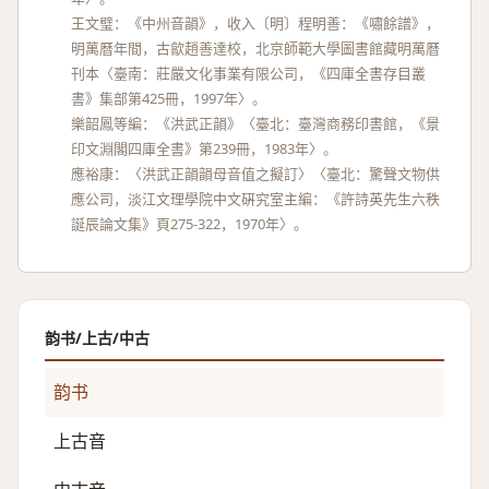
王文璧：《中州音韻》，收入〔明〕程明善：《嘯餘譜》，
明萬曆年間，古歙趙善達校，北京師範大學圖書館藏明萬曆
刊本〈臺南：莊嚴文化事業有限公司，《四庫全書存目叢
書》集部第425冊，1997年〉。
樂韶鳳等編：《洪武正韻》〈臺北：臺灣商務印書館，《景
印文淵閣四庫全書》第239冊，1983年〉。
應裕康：〈洪武正韻韻母音值之擬訂〉〈臺北：驚聲文物供
應公司，淡江文理學院中文硏究室主編：《許詩英先生六秩
誕辰論文集》頁275-322，1970年〉。
韵书/上古/中古
韵书
上古音