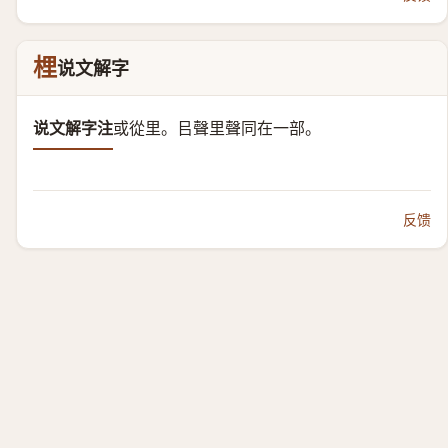
梩
说文解字
说文解字注
或從里。
㠯聲里聲同在一部。
反馈