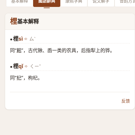
基本解释
國語辭典
康熙字典
说文解字
音韵方
梩
基本解释
梩
sì
ㄙˋ
●
同“
耜
”，古代锹、臿一类的农具，后指犁上的铧。
梩
qǐ
ㄑㄧˇ
●
同“
杞
”，枸杞。
反馈