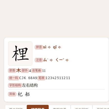
拼音
sì
qǐ
注音
ㄙˋ
ㄑㄧˇ
木
部首
部外
总笔画
4
11
统一码
CJK 68A9
笔顺
12342511211
字形结构
左右结构
异体