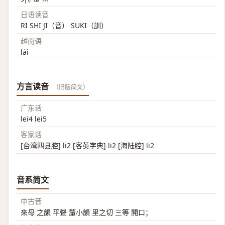
日语读音
RI SHI JI（音） SUKI（訓）
越南语
lái
方言读音
（旧版简文）
广东话
lei4 lei5
客家话
[台湾四县腔] li2 [客英字典] li2 [海陆腔] li2
音系简文
中古音
來母 之韻 平聲 釐小韻 里之切 三等 開口；