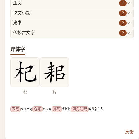
7
金文
2
说文小篆
2
隶书
2
传抄古文字
异体字
杞
耜
五笔
sjfg
仓颉
dwg
郑码
fkb
四角号码
46915
反馈