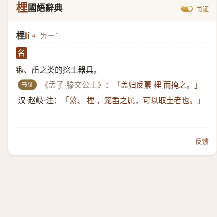
梩
國語辭典
书证
梩
lí
ㄌㄧˊ
名
锹、臿之类的挖土器具。
书证
《孟子·滕文公上》
：
「盖归反蔂 梩 而掩之。」
汉·赵岐·注：
「蔂、 梩 ，笼臿之属，可以取土者也。」
反馈