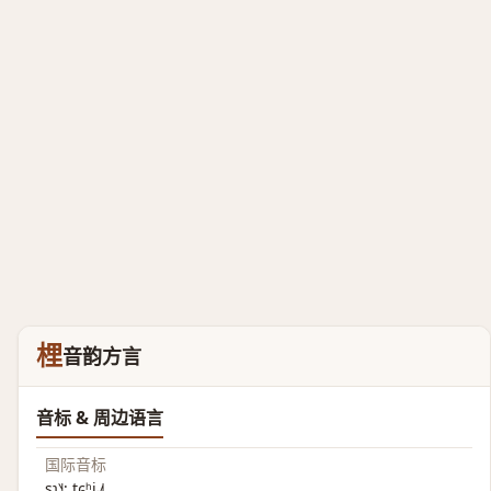
梩
音韵方言
音标 & 周边语言
国际音标
sɿ˥˧; tɕʰi˨˩˦