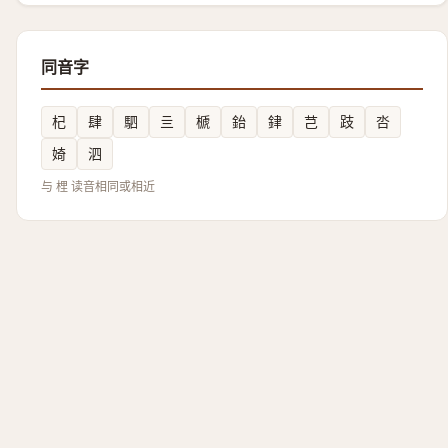
同音字
杞
肆
駟
亖
榹
鈶
銉
芑
跂
呇
婍
泗
与 梩 读音相同或相近