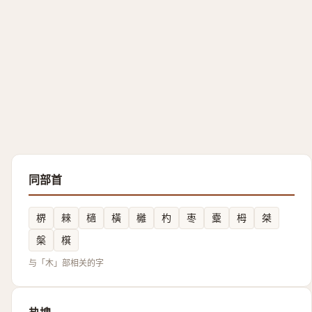
同部首
楐
㯤
㰅
橫
㰚
杓
枣
櫜
栂
桀
槃
檱
与「木」部相关的字