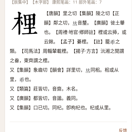
【辰集中】【木字部】 康熙笔画：11 部外笔画：7
【唐韻】里之切【集韻】陵之切【正
韻】鄰之切，
音釐。【廣韻】徙土轝
𠀤
也。【周禮·地官·鄕師註】梩或云揷，或
云鍬。【孟子】虆梩。【註】籠
之
𦥛
類。【司馬法】周輜輦載梩。【揚子·方言】沅湘之閒謂
之畚，東齊謂之梩。
又【集韻】象齒切【韻會】詳里切，
同㭒。㭒或从
𠀤
里，
也。
𦥛
又【類篇】莊皆切，音齋。木名。
又【廣韻】都皆切，音諧。義同。
又【集韻】口已切。同杞。卽枸杞也。杞或从里。
反馈