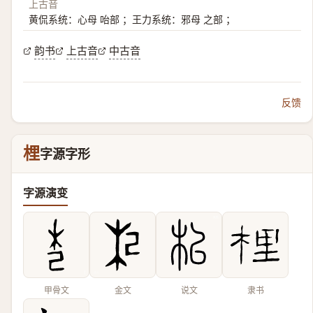
上古音
黄侃系统：心母 咍部 ；王力系统：邪母 之部 ；
韵书
上古音
中古音
反馈
梩
字源字形
字源演变
甲骨文
金文
说文
隶书