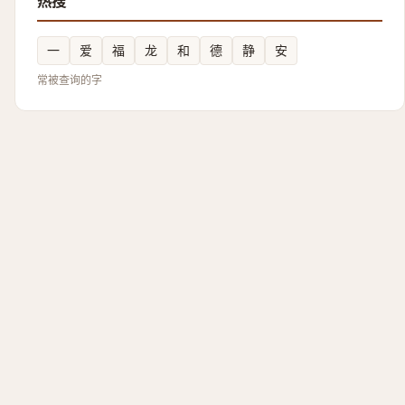
热搜
一
爱
福
龙
和
德
静
安
常被查询的字