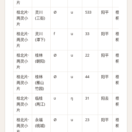
片
桂北片·
灵川
Ø
u
533
阳平
梧
两灵小
(三街)
桐。
片
桂北片·
灵川
f
u
33
阳平
梧
两灵小
(潭下)
桐。
片
桂北片·
桂林
Ø
u
22
阳平
梧
两灵小
(朝阳)
桐。
片
桂北片·
桂林
Ø
u
44
阳平
梧
两灵小
(雁山
桐。
片
竹园)
桂北片·
临桂
ʋ
ŋ
31
阳去
梧
两灵小
(两江)
桐。
片
桂北片·
永福
Ø
u
23
阳平
梧
两灵小
(桃城)
桐。
片