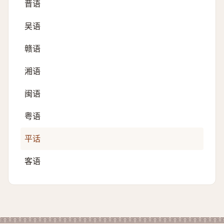
晋语
吴语
赣语
湘语
闽语
粤语
平话
客语