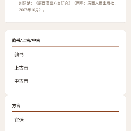
謝建猷：《廣西漢語方言研究》〈南寧：廣西人民出版社，
2007年10月〉。
韵书/上古/中古
韵书
上古音
中古音
方言
官话