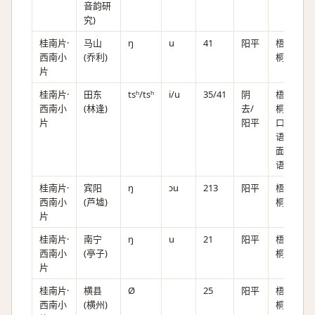
音韵研
究)
桂南片·
马山
ŋ
u
41
阳平
梧
西南小
(乔利)
桐。
片
桂南片·
田东
tsʰ/tsʰ
i/u
35/41
阴
梧
西南小
(林逢)
去/
桐。
片
阳平
口头
语书
面
语。
桂南片·
宾阳
ŋ
ɔu
213
阳平
梧
西南小
(芦墟)
桐。
片
桂南片·
南宁
ŋ
u
21
阳平
梧
西南小
(亭子)
桐。
片
桂南片·
横县
Ø
25
阳平
梧
西南小
(横州)
桐。