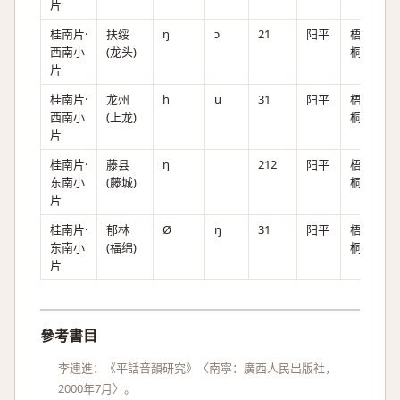
片
桂南片·
扶绥
ŋ
ɔ
21
阳平
梧
西南小
(龙头)
桐。
片
桂南片·
龙州
h
u
31
阳平
梧
西南小
(上龙)
桐。
片
桂南片·
藤县
ŋ
212
阳平
梧
东南小
(藤城)
桐。
片
桂南片·
郁林
Ø
ŋ
31
阳平
梧
东南小
(福绵)
桐。
片
參考書目
李連進：《平話音韻研究》〈南寧：廣西人民出版社，
2000年7月〉。