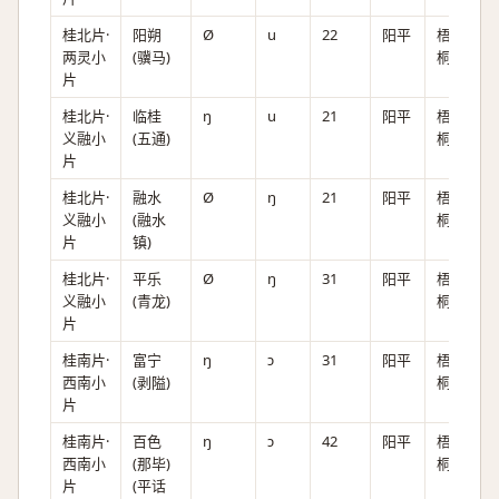
桂北片·
阳朔
Ø
u
22
阳平
梧
两灵小
(骥马)
桐。
片
桂北片·
临桂
ŋ
u
21
阳平
梧
义融小
(五通)
桐。
片
桂北片·
融水
Ø
ŋ
21
阳平
梧
义融小
(融水
桐。
片
镇)
桂北片·
平乐
Ø
ŋ
31
阳平
梧
义融小
(青龙)
桐。
片
桂南片·
富宁
ŋ
ɔ
31
阳平
梧
西南小
(剥隘)
桐。
片
桂南片·
百色
ŋ
ɔ
42
阳平
梧
西南小
(那毕)
桐。
片
(平话