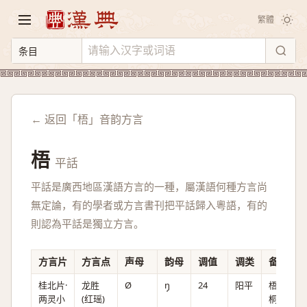
繁體
← 返回「梧」音韵方言
梧
平話
平話是廣西地區漢語方言的一種，屬漢語何種方言尚
無定論，有的學者或方言書刊把平話歸入粵語，有的
則認為平話是獨立方言。
方言片
方言点
声母
韵母
调值
调类
备注
桂北片·
龙胜
Ø
ŋ̩
24
阳平
梧
两灵小
(红瑶)
桐。