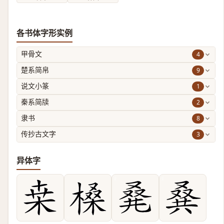
各书体字形实例
4
甲骨文
9
楚系简帛
1
说文小篆
2
秦系简牍
8
隶书
3
传抄古文字
异体字