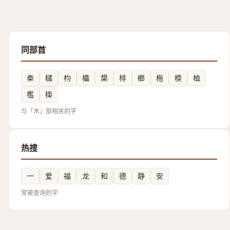
同部首
桊
櫧
枃
櫑
槼
棑
榔
柂
㮕
桖
檻
㮪
与「木」部相关的字
热搜
一
爱
福
龙
和
德
静
安
常被查询的字