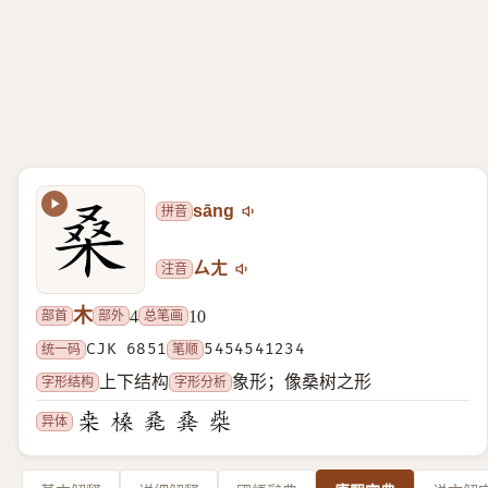
拼音
sāng
注音
ㄙㄤ
木
部首
部外
总笔画
4
10
统一码
CJK 6851
笔顺
5454541234
字形结构
字形分析
上下结构
象形；像桑树之形
异体