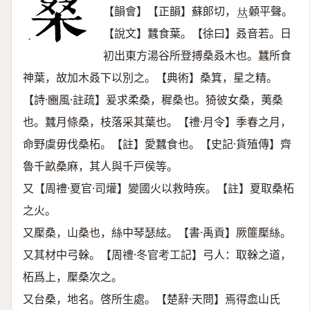
【韻會】【正韻】蘇郞切，
顙平聲。
𠀤
【說文】蠶食葉。【徐曰】叒音若。日
初出東方湯谷所登搏桑叒木也。蠶所食
神葉，故加木叒下以別之。【典術】桑箕，星之精。
【詩·豳風·註疏】爰求柔桑，穉桑也。猗彼女桑，荑桑
也。蠶月條桑，枝落采其葉也。【禮·月令】季春之月，
命野虞毋伐桑柘。【註】愛蠶食也。【史記·貨殖傳】齊
魯千畝桑麻，其人與千戸侯等。
又【周禮·夏官·司爟】變國火以救時疾。【註】夏取桑柘
之火。
又檿桑，山桑也，絲中琴瑟絃。【書·禹貢】厥篚檿絲。
又其材中弓榦。【周禮·冬官考工記】弓人：取榦之道，
柘爲上，檿桑次之。
又台桑，地名。啓所生處。【楚辭·天問】焉得嵞山氏