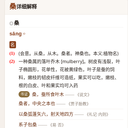
桑
详细解释
桑
◎
sāng
名
(会意。从桑，从木。桑者。神桑也。本义:植物名)
一种桑属的落叶乔木 [mulberry]。树皮有浅裂，叶
子椭圆形，花单性，花被黄绿色，叶子是蚕的饲
料，嫩枝的韧皮纤维可造纸，果实可以吃，嫩枝、
根的白皮、叶和果实均可入药
书证
桑，蚕所食叶木
——
《说文》
桑者，中央之本也
——
《贾子胎教》
以桑弧蓬矢六，射天地四方
——
《礼记·内则》
系子包桑
——
《易·否》