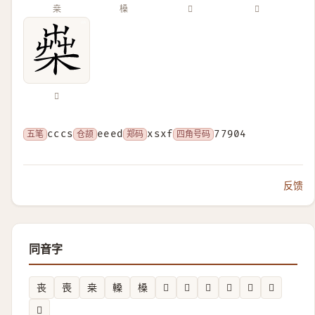
桒
槡
𠭌
𠭨
𣕐
五笔
cccs
仓颉
eeed
郑码
xsxf
四角号码
77904
反馈
同音字
丧
喪
桒
䡦
槡
𣉕
𧚾
𠷫
𤌧
𧏠
𫄪
𦅇