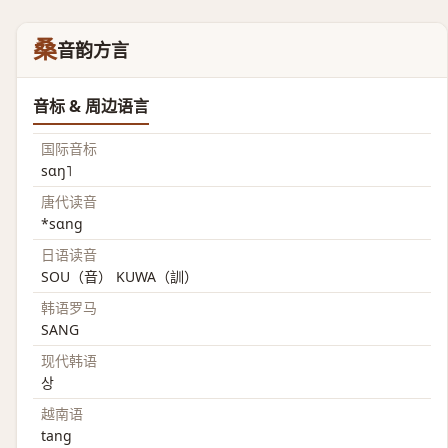
桑
音韵方言
音标 & 周边语言
国际音标
sɑŋ˥
唐代读音
*sɑng
日语读音
SOU（音） KUWA（訓）
韩语罗马
SANG
现代韩语
상
越南语
tang