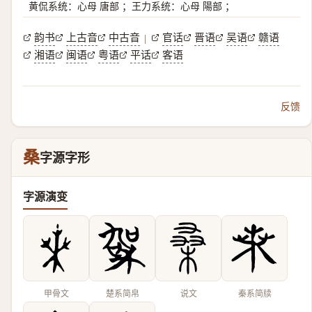
黄侃系统：心母 唐部 ；王力系统：心母 陽部 ；
韵书
上古音
中古音
官话
晋语
吴语
赣语
|
湘语
闽语
粤语
平话
客语
反馈
桑
字源字形
字源演变
甲骨文
楚系简帛
说文
秦系简牍