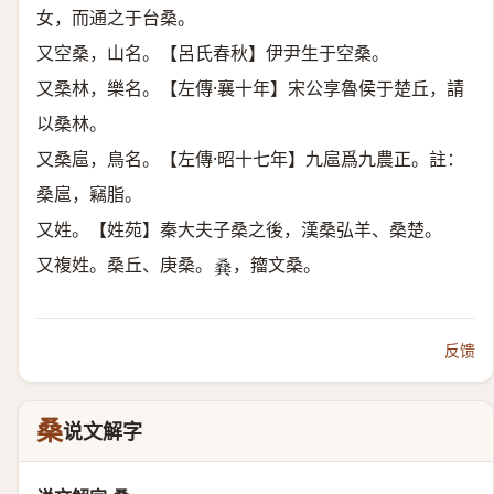
女，而通之于台桑。
又空桑，山名。【呂氏春秋】伊尹生于空桑。
又桑林，樂名。【左傳·襄十年】宋公享魯侯于楚丘，請
以桑林。
又桑扈，鳥名。【左傳·昭十七年】九扈爲九農正。註：
桑扈，竊脂。
又姓。【姓苑】秦大夫子桑之後，漢桑弘羊、桑楚。
又複姓。桑丘、庚桑。
，籀文桑。
𠭨
反馈
桑
说文解字