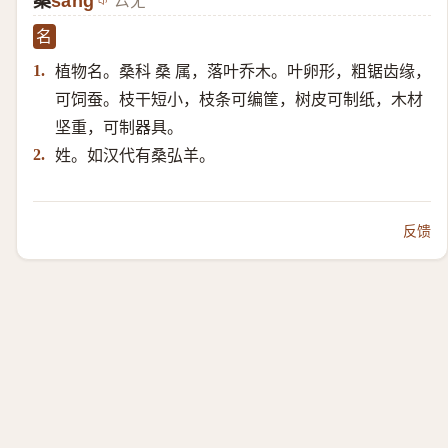
桑
sāng
ㄙㄤ
名
植物名。桑科 桑 属，落叶乔木。叶卵形，粗锯齿缘，
1.
可饲蚕。枝干短小，枝条可编筐，树皮可制纸，木材
坚重，可制器具。
姓。如汉代有桑弘羊。
2.
反馈