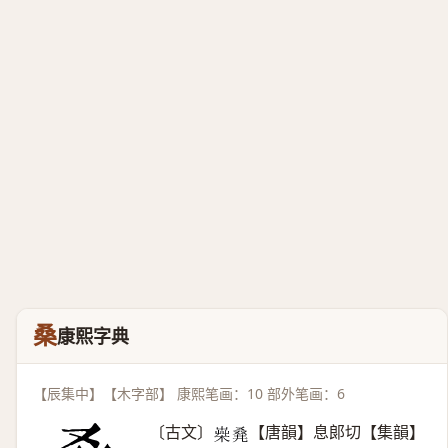
桑
康熙字典
【辰集中】【木字部】 康熙笔画：10 部外笔画：6
〔古文〕
【唐韻】息郞切【集韻】
𣕐
𠭌