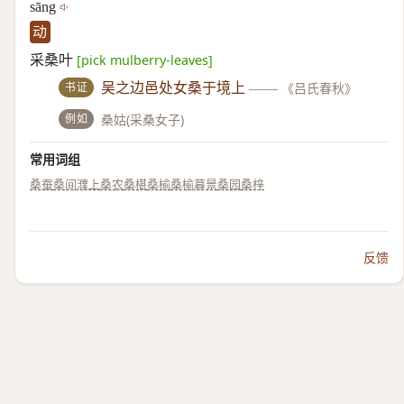
sāng
动
采桑叶
[pick mulberry-leaves]
书证
吴之边邑处女桑于境上
——
《吕氏春秋》
例如
桑姑(采桑女子)
常用词组
桑蚕
桑间濮上
桑农
桑椹
桑榆
桑榆暮景
桑园
桑梓
反馈