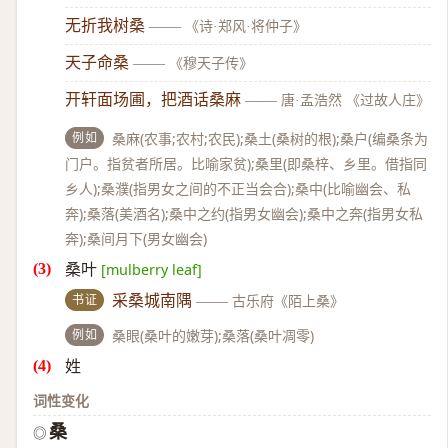
无折我树桑
——
《诗·郑风·将仲子》
天子命桑
——
《穆天子传》
开轩面场圃，把酒话桑麻
——
唐·孟浩然 《过故人庄》
例如
桑麻(农事;农村;农民);桑土(桑树的根);桑户(编桑条为
门户。指贫者所居。比喻家贫);桑里(即桑梓、乡里。借指同
乡人);桑濮(指男女之间的不正当会合);桑中(比喻幽会、私
奔);桑落(美酒名);桑中之约(指男女幽会);桑中之奔(指男女私
奔);桑间月下(男女幽会)
桑叶
[mulberry leaf]
书证
采桑城南隅
——
古乐府《陌上桑》
例如
桑眼(桑叶的嫩芽);桑落(桑叶凋零)
姓
词性变化
桑
◎