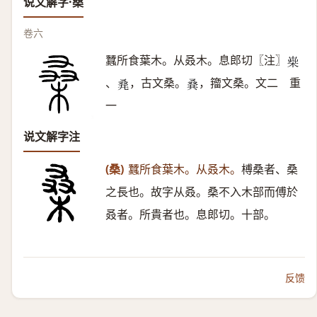
说文解字·桑
卷六
蠶所食葉木。从叒木。息郎切〖注〗
𣕐
、
，古文桑。
，籀文桑。文二 重
𠭌
𠭨
一
说文解字注
(桑)
蠶所食葉木。从叒木。
榑桑者、桑
之長也。故字从叒。桑不入木部而傅於
叒者。所貴者也。息郎切。十部。
反馈