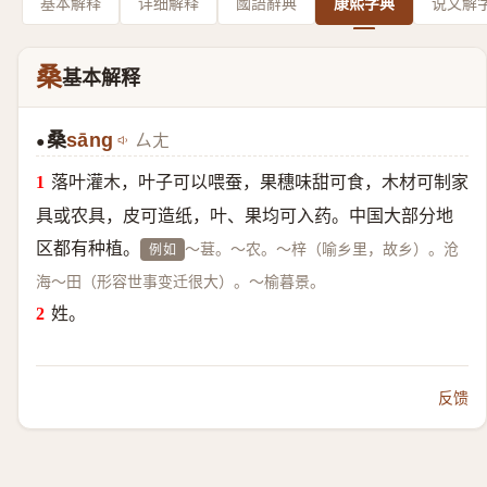
基本解释
详细解释
國語辭典
康熙字典
说文解
桑
基本解释
桑
sāng
ㄙㄤ
●
落叶灌木，叶子可以喂蚕，果穗味甜可食，木材可制家
具或农具，皮可造纸，叶、果均可入药。中国大部分地
区都有种植。
～葚。～农。～梓（喻乡里，故乡）。沧
例如
海～田（形容世事变迁很大）。～榆暮景。
姓。
反馈