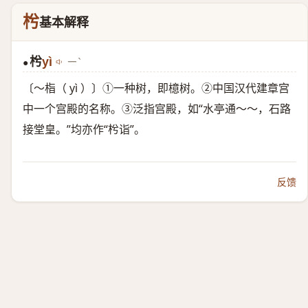
枍
基本解释
枍
yì
ㄧˋ
●
〔～栺（ yì ）〕①一种树，即檍树。②中国汉代建章宫
中一个宫殿的名称。③泛指宫殿，如“水亭通～～，石路
接堂皇。”均亦作“枍诣”。
反馈