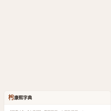
枍
康熙字典