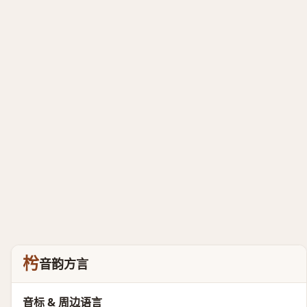
枍
音韵方言
音标 & 周边语言