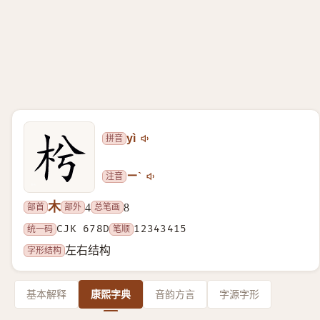
拼音
yì
注音
ㄧˋ
木
部首
部外
总笔画
4
8
统一码
CJK 678D
笔顺
12343415
字形结构
左右结构
基本解释
康熙字典
音韵方言
字源字形