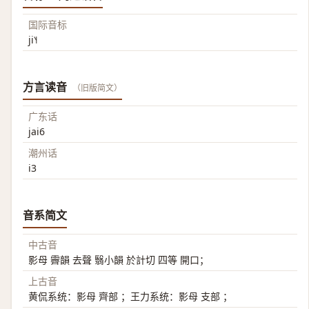
国际音标
ji˥˧
方言读音
（旧版简文）
广东话
jai6
潮州话
i3
音系简文
中古音
影母 霽韻 去聲 翳小韻 於計切 四等 開口；
上古音
黄侃系统：影母 齊部 ；王力系统：影母 支部 ；