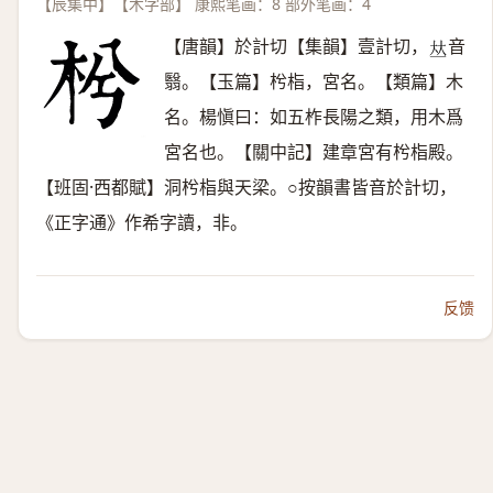
【辰集中】【木字部】 康熙笔画：8 部外笔画：4
【唐韻】於計切【集韻】壹計切，
音
𠀤
翳。【玉篇】枍栺，宮名。【類篇】木
名。楊愼曰：如五柞長陽之類，用木爲
宮名也。【關中記】建章宮有枍栺殿。
【班固·西都賦】洞枍栺與天梁。○按韻書皆音於計切，
《正字通》作希字讀，非。
反馈