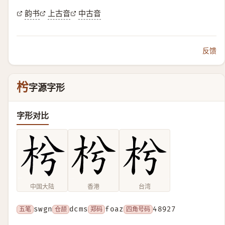
韵书
上古音
中古音
反馈
枍
字源字形
字形对比
中国大陆
香港
台湾
五笔
swgn
仓颉
dcms
郑码
foaz
四角号码
48927