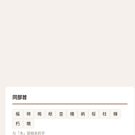
同部首
榽
樳
楬
栿
桽
檷
栴
桵
柱
樄
朽
櫬
与「木」部相关的字