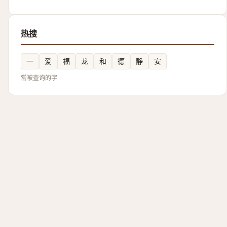
热搜
一
爱
福
龙
和
德
静
安
常被查询的字