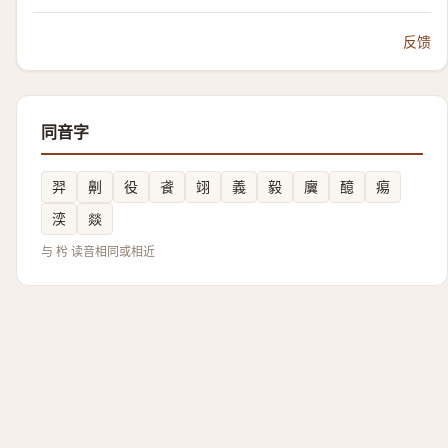
反馈
同音字
羿
劓
役
䬥
翊
義
毅
㢞
醷
痬
湙
燚
与 枍 读音相同或相近