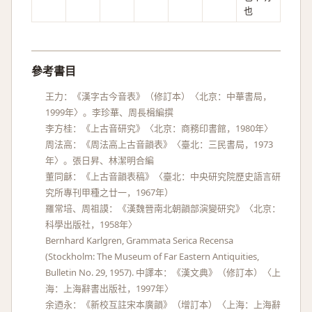
也
參考書目
王力：《漢字古今音表》（修訂本）〈北京：中華書局，
1999年〉。李珍華、周長楫編撰
李方桂：《上古音研究》〈北京：商務印書館，1980年〉
周法高：《周法高上古音韻表》〈臺北：三民書局，1973
年〉。張日昇、林潔明合編
董同龢：《上古音韻表稿》〈臺北：中央研究院歷史語言研
究所專刊甲種之廿一，1967年）
羅常培、周祖謨：《漢魏晉南北朝韻部演變研究》〈北京：
科學出版社，1958年〉
Bernhard Karlgren, Grammata Serica Recensa
(Stockholm: The Museum of Far Eastern Antiquities,
Bulletin No. 29, 1957). 中譯本：《漢文典》（修訂本）〈上
海：上海辭書出版社，1997年〉
余迺永：《新校互註宋本廣韻》（增訂本）〈上海：上海辭