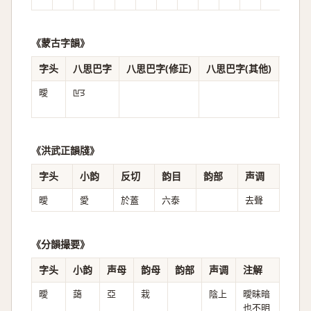
《蒙古字韻》
字头
八思巴字
八思巴字(修正)
八思巴字(其他)
音译
曖
ꡖꡭ
《洪武正韻牋》
字头
小韵
反切
韵目
韵部
声调
曖
愛
於蓋
六泰
去聲
《分韻撮要》
字头
小韵
声母
韵母
韵部
声调
注解
曖
藹
亞
栽
陰上
曖昧暗
也不明