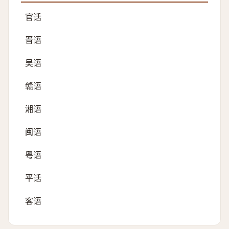
官话
晋语
吴语
赣语
湘语
闽语
粤语
平话
客语