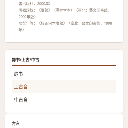
書出版社，2000年〉
周祖謨校：《廣韻》（澤存堂本）〈臺北：藝文印書館，
2002年版〉
陳彭年等：《校正宋本廣韻》〈臺北：藝文印書館，1998
年〉
韵书/上古/中古
韵书
上古音
中古音
方言