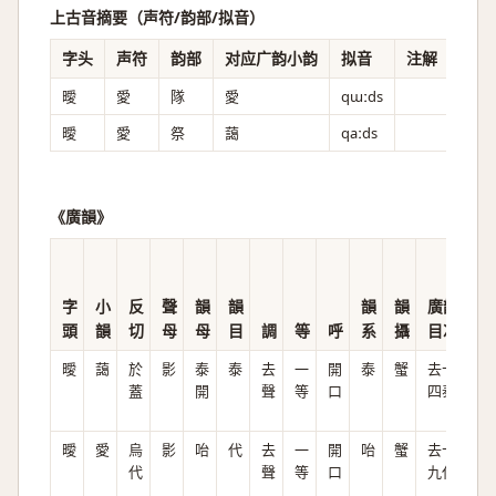
上古音摘要（声符/韵部/拟音）
字头
声符
韵部
对应广韵小韵
拟音
注解
曖
愛
隊
愛
qɯːds
曖
愛
祭
藹
qaːds
《廣韻》
字
小
反
聲
韻
韻
韻
韻
廣韻
頭
韻
切
母
母
目
調
等
呼
系
攝
目次
曖
藹
於
影
泰
泰
去
一
開
泰
蟹
去十
ʔ
蓋
開
聲
等
口
四泰
ɑ
i
曖
愛
烏
影
咍
代
去
一
開
咍
蟹
去十
ʔ
代
聲
等
口
九代
ɑ̆i