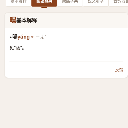
基本解释
國語辭典
康熙字典
说文解字
音韵方
暘
基本解释
暘
yáng
ㄧㄤˊ
●
见“
旸
”。
反馈