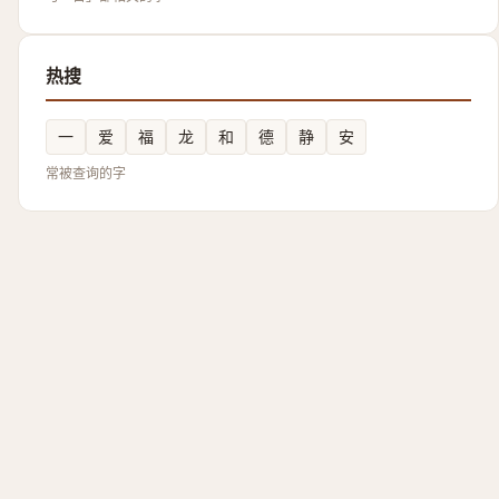
热搜
一
爱
福
龙
和
德
静
安
常被查询的字