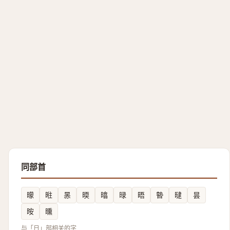
同部首
曚
暀
㫱
㬉
㬛
㫽
晤
暬
曃
昙
㫨
曛
与「日」部相关的字