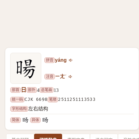
拼音
yáng
注音
ㄧㄤˊ
日
部首
部外
总笔画
4
13
统一码
CJK 6698
笔顺
2511251113533
字形结构
左右结构
简体
异体