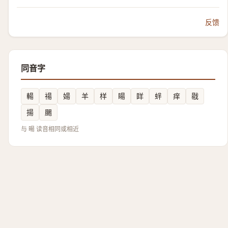
反馈
同音字
輰
禓
婸
羊
样
䁑
眻
䖹
痒
㦹
揚
颺
与 暘 读音相同或相近