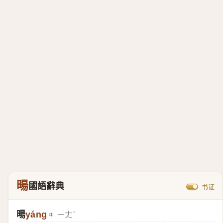
暘
國語辭典
书证
暘
yáng
ㄧㄤˊ