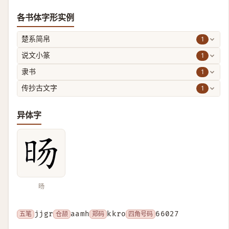
各书体字形实例
1
楚系简帛
1
说文小篆
1
隶书
1
传抄古文字
异体字
旸
五笔
jjgr
仓颉
aamh
郑码
kkro
四角号码
66027