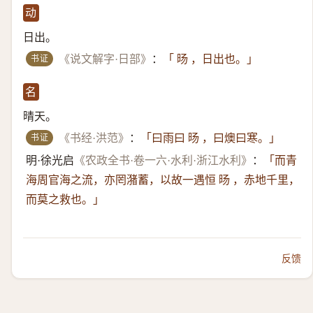
动
日出。
书证
《说文解字·日部》
：
「 旸 ，日出也。」
名
晴天。
书证
《书经·洪范》
：
「曰雨曰 旸 ，曰燠曰寒。」
明·徐光启
《农政全书·卷一六·水利·浙江水利》
：
「而青
海周官海之流，亦罔潴蓄，以故一遇恒 旸 ，赤地千里，
而莫之救也。」
反馈