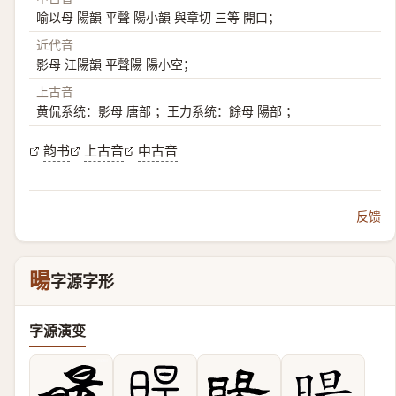
喻以母 陽韻 平聲 陽小韻 與章切 三等 開口；
近代音
影母 江陽韻 平聲陽 陽小空；
上古音
黄侃系统：影母 唐部 ；王力系统：餘母 陽部 ；
韵书
上古音
中古音
反馈
暘
字源字形
字源演变