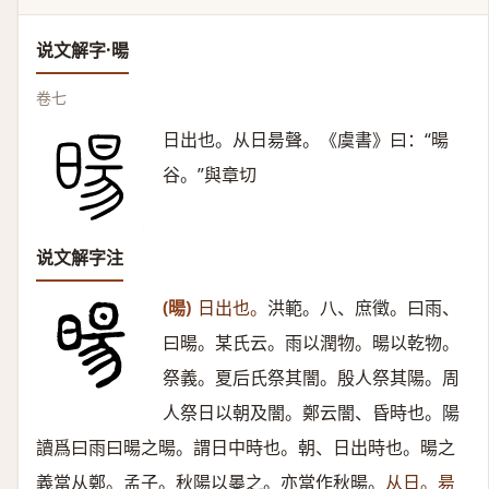
说文解字·暘
卷七
日出也。从日昜聲。《虞書》曰：“暘
谷。”與章切
说文解字注
(暘)
日出也。
洪範。八、庶徵。曰雨、
曰暘。某氏云。雨以潤物。暘以乾物。
祭義。夏后氏祭其闇。殷人祭其陽。周
人祭日以朝及闇。鄭云闇、昏時也。陽
讀爲曰雨曰暘之暘。謂日中時也。朝、日出時也。暘之
義當从鄭。孟子。秋陽以㬥之。亦當作秋暘。
从日。昜