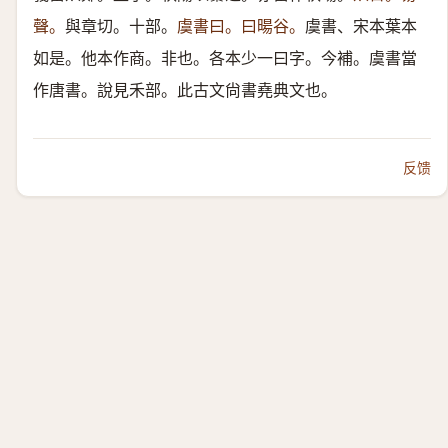
聲。
與章切。十部。
虞書曰。曰暘谷。
虞書、宋本葉本
如是。他本作商。非也。各本少一曰字。今補。虞書當
作唐書。說見禾部。此古文尙書堯典文也。
反馈