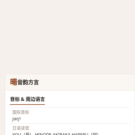
暘
音韵方言
音标 & 周边语言
国际音标
jɑŋ˧˥
日语读音
YOU（音） HINODE AKIRAKA HARERU（訓）