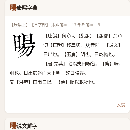
暘
康熙字典
【辰集上】【日字部】 康熙笔画：13 部外笔画：9
【唐韻】與章切【集韻】【韻會】余章
切【正韻】移章切，
音陽。【說文】
𠀤
日出也。【玉篇】明也，日乾物也。
【書·堯典】宅嵎夷曰暘谷。【傳】暘，
明也。日出於谷而天下明，故曰暘谷。
又【洪範】曰雨曰暘。【傳】暘以乾物也。
反馈
暘
说文解字