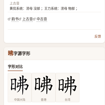
上古音
黄侃系统：滂母 沒部 ；王力系统：滂母 物部 ；
韵书
上古音
中古音
反馈
昲
字源字形
字形对比
中国大陆
香港
台湾