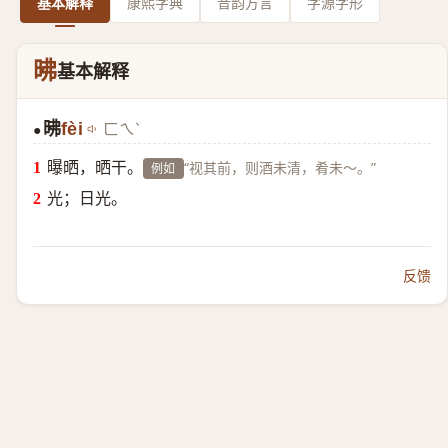
基本解释
康熙字典
音韵方言
字源字形
昲
基本解释
昲
fèi
ㄈㄟˋ
●
曝晒，晒干。
“视其前，则酒未清，肴未～。”
例如
光；日光。
反馈