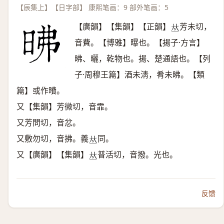
【辰集上】【日字部】 康熙笔画：9 部外笔画：5
【廣韻】【集韻】【正韻】
芳未切，
𠀤
音費。【博雅】曝也。【揚子·方言】
昲、曬，乾物也。揚、楚通語也。【列
子·周穆王篇】酒未淸，肴未昲。【類
篇】或作曊。
又【集韻】芳微切，音霏。
又芳問切，音忿。
又敷勿切，音拂。義
同。
𠀤
又【廣韻】【集韻】
普活切，音撥。光也。
𠀤
反馈