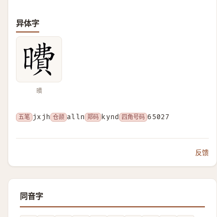
异体字
曊
五笔
jxjh
仓颉
alln
郑码
kynd
四角号码
65027
反馈
同音字