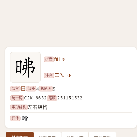
拼音
fèi
注音
ㄈㄟˋ
日
部首
部外
总笔画
4
9
统一码
CJK 6632
笔顺
251151532
字形结构
左右结构
异体