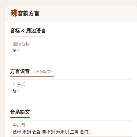
昲
音韵方言
音标 & 周边语言
国际音标
fei˥˧
方言读音
（旧版简文）
广东话
fai1
音系简文
中古音
敷母 未韻 去聲 費小韻 芳未切 三等 合口；