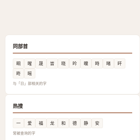
同部首
晍
暒
晟
旹
晓
昑
曭
時
暏
旰
昸
暚
与「日」部相关的字
热搜
一
爱
福
龙
和
德
静
安
常被查询的字