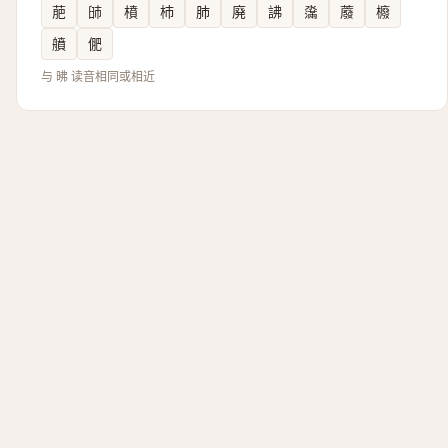
萉
䑔
橨
杮
肺
廃
䛍
濷
䕠
櫠
䒈
俷
与 昲 读音相同或相近