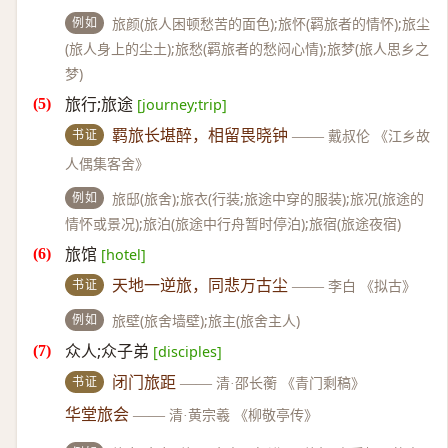
例如
旅颜(旅人困顿愁苦的面色);旅怀(羁旅者的情怀);旅尘
(旅人身上的尘土);旅愁(羁旅者的愁闷心情);旅梦(旅人思乡之
梦)
旅行;旅途
[journey;trip]
书证
羁旅长堪醉，相留畏晓钟
——
戴叔伦 《江乡故
人偶集客舍》
例如
旅邸(旅舍);旅衣(行装;旅途中穿的服装);旅况(旅途的
情怀或景况);旅泊(旅途中行舟暂时停泊);旅宿(旅途夜宿)
旅馆
[hotel]
书证
天地一逆旅，同悲万古尘
——
李白 《拟古》
例如
旅壁(旅舍墙壁);旅主(旅舍主人)
众人;众子弟
[disciples]
书证
闭门旅距
——
清·邵长蘅 《青门剩稿》
华堂旅会
——
清·黄宗羲 《柳敬亭传》