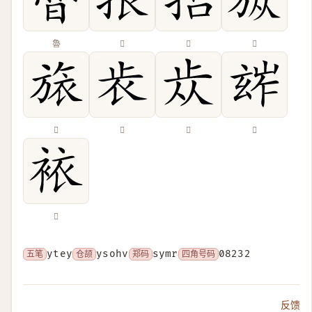
魯
𢬜
𢰈
𣃨
𣄆
𣥏
𣥐
𤣧
𧙿
五笔
ytey
仓颉
ysohv
郑码
symr
四角号码
08232
反馈