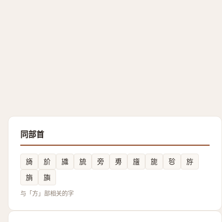
同部首
旖
斺
旘
旈
旁
旉
旜
旎
㫈
斿
旓
旟
与「方」部相关的字