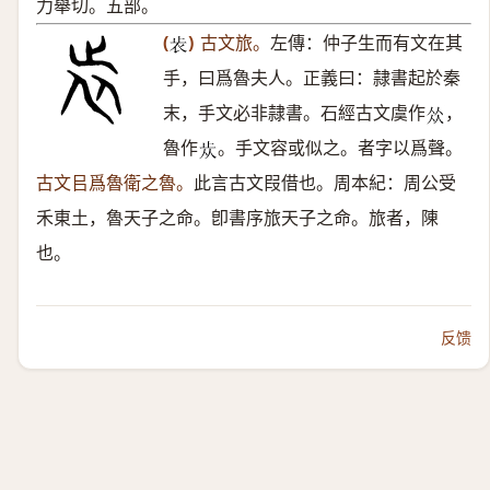
力舉切。五部。
(
)
古文旅。
左傳：仲子生而有文在其
𣥏
手，曰爲魯夫人。正義曰：隷書起於秦
末，手文必非隷書。石經古文虞作
，
𠈌
魯作
。手文容或似之。者字以爲聲。
𣥐
古文㠯爲魯衛之魯。
此言古文叚借也。周本紀：周公受
禾東土，魯天子之命。卽書序旅天子之命。旅者，陳
也。
反馈