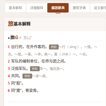
基本解释
详细解释
國語辭典
康熙字典
说文解
旅
基本解释
旅
lǚ
ㄌㄩˇ
●
出行的，在外作客的。
～行（ xíng ）。～馆。～
例如
次。～居。～客。～伴。商～。差（ chāi ）～。～社。
军队的编制单位，在师与团之间。
泛指军队。
军～。强兵劲～。
例如
共同。
～进～退。
例如
同“
稆
”。
同“
膂
”，脊梁骨。