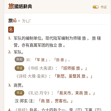
旅
國語辭典
书证
旅
lǚ
ㄌㄩˇ
名
军队的编制单位。现代陆军编制为师辖 旅 ， 旅 辖
1.
营，亦有直属军团的独立 旅 。
军队。
2.
例如
如：
、
。
「军 旅 」
「劲 旅 」
书证
《书经·大禹谟》
：
「班师振 旅 。」
《诗经·大雅·皇矣》
：
「斯怒，爰整其 旅 。」
商贾。
3.
书证
《礼记·月令》
：
「易关市，来商 旅 。」
汉·郑玄·注：
「商 旅 ，贾客也。」
卦名。六十四卦之一。艮（☶）​下离（☲）​
4.
《易经》