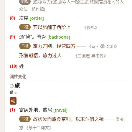
例如
旅力(众力);旅见(众人一起进见);旅揖(官爵相同的人
众伙一起作揖)
次序
[order]
书证
宾以旅酬于西阶上
——
《仪礼》
通“膂”。脊骨
[backbone]
书证
旅力方刚，经营四方
——
《诗·小雅·北山》
形貌魁梧，旅力过人
——
《三国志·典韦传》
姓
词性变化
旅
◎
lǚ
动
寄居外地，旅居
[travel]
书证
故捨汝而旅食京师，以求斗斛之禄
——
唐·韩
愈 《祭十二郎文》