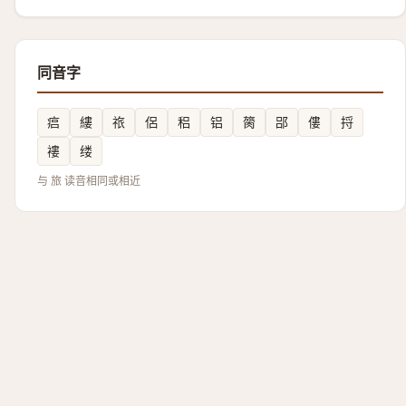
同音字
㾔
縷
祣
侶
稆
铝
膐
郘
僂
捋
褸
缕
与 旅 读音相同或相近