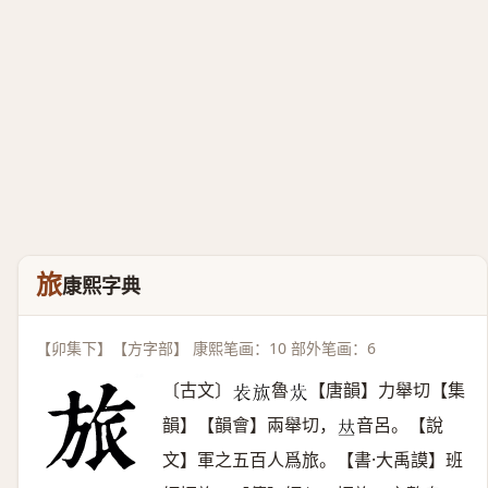
旅
康熙字典
【卯集下】【方字部】 康熙笔画：10 部外笔画：6
〔古文〕
魯
【唐韻】力舉切【集
𣥏
𣃨
𣥐
韻】【韻會】兩舉切，
音呂。【說
𠀤
文】軍之五百人爲旅。【書·大禹謨】班