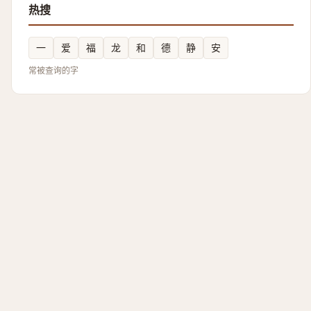
热搜
一
爱
福
龙
和
德
静
安
常被查询的字