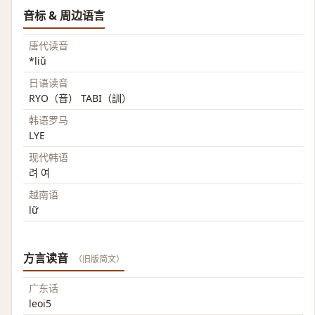
音标 & 周边语言
唐代读音
*liǔ
日语读音
RYO（音） TABI（訓）
韩语罗马
LYE
现代韩语
려 여
越南语
lữ
方言读音
（旧版简文）
广东话
leoi5