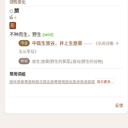
词性变化
旅
◎
lǚ
形
不种而生，野生
[wild]
书证
中庭生旅谷，井上生旅葵
——
《乐府诗集·十
五从军征》
例如
旅生;旅葵(野生的葵菜);旅谷(野生的谷物)
常用词组
旅伴
旅差费
旅程
旅次
旅店
旅费
旅馆
旅会
旅进旅退
旅居
显示更多...
反馈