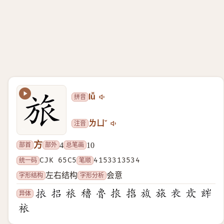
拼音
lǚ
注音
ㄌㄩˇ
方
部首
部外
总笔画
4
10
统一码
CJK 65C5
笔顺
4153313534
字形结构
字形分析
左右结构
会意
异体