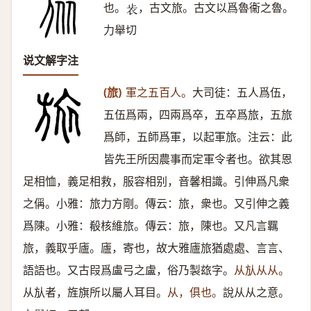
也。
，古文旅。古文以爲魯衞之魯。
𣥏
力舉切
说文解字注
(旅)
軍之五百人。
大司徒：五人爲伍，
五伍爲兩，四兩爲卒，五卒爲旅，五旅
爲師，五師爲軍，以起軍旅。注云：此
皆先王所因農事而定軍令者也。欲其恩
足相恤，義足相救，服容相别，音馨相識。引伸爲凡衆
之偁。小雅：旅力方剛。傳云：旅，衆也。又引伸之義
爲陳。小雅：殽核維旅。傳云：旅，陳也。又凡言羈
旅，義取乎廬。廬，寄也，故大雅廬旅猶處處、言言、
語語也。又古叚爲盧弓之盧，俗乃製玈字。
从㫃从从。
从㫃者，旌旗所以屬人耳目。
从，俱也。
說从从之意。