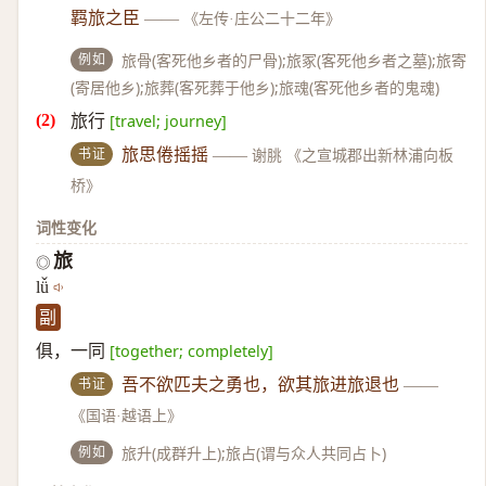
羁旅之臣
——
《左传·庄公二十二年》
例如
旅骨(客死他乡者的尸骨);旅冢(客死他乡者之墓);旅寄
(寄居他乡);旅葬(客死葬于他乡);旅魂(客死他乡者的鬼魂)
旅行
[travel; journey]
书证
旅思倦摇摇
——
谢朓 《之宣城郡出新林浦向板
桥》
词性变化
旅
◎
lǚ
副
俱，一同
[together; completely]
书证
吾不欲匹夫之勇也，欲其旅进旅退也
——
《国语·越语上》
例如
旅升(成群升上);旅占(谓与众人共同占卜)