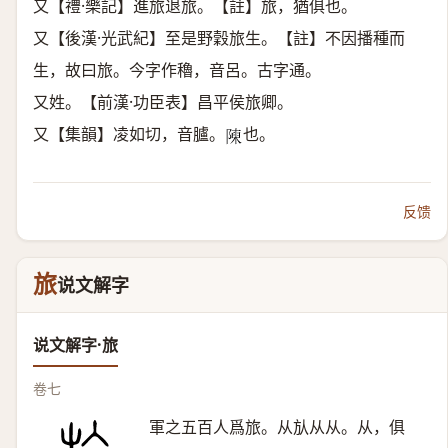
又【禮·樂記】進旅退旅。【註】旅，猶俱也。
又【後漢·光武紀】至是野穀旅生。【註】不因播種而
生，故曰旅。今字作穭，音呂。古字通。
又姓。【前漢·功臣表】昌平侯旅卿。
又【集韻】凌如切，音臚。
也。
𨻰
反馈
旅
说文解字
说文解字·旅
卷七
軍之五百人爲旅。从㫃从从。从，俱