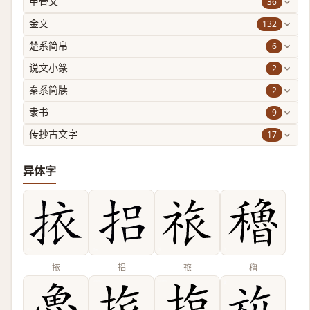
36
甲骨文
132
金文
6
楚系简帛
2
说文小篆
2
秦系简牍
9
隶书
17
传抄古文字
异体字
挔
捛
祣
穭