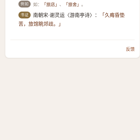
例如
如：
、
。
「旅店」
「旅舍」
书证
南朝宋·谢灵运〈游南亭诗〉：
「久痗昏垫
苦，旅馆眺郊歧。」
反馈