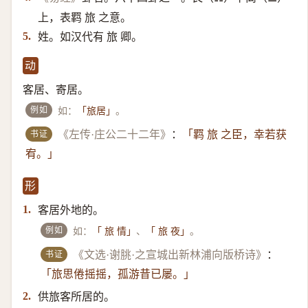
上，表羁 旅 之意。
姓。如汉代有 旅 卿。
5.
动
客居、寄居。
例如
如：
。
「旅居」
书证
《左传·庄公二十二年》
：
「羁 旅 之臣，幸若获
宥。」
形
客居外地的。
1.
例如
如：
、
。
「 旅 情」
「 旅 夜」
书证
《文选·谢朓·之宣城出新林浦向版桥诗》
：
「旅思倦摇摇，孤游昔已屡。」
供旅客所居的。
2.