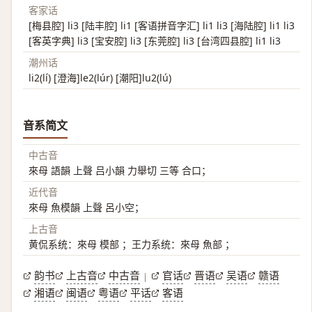
客家话
[梅县腔] li3 [陆丰腔] li1 [客语拼音字汇] li1 li3 [海陆腔] li1 li3
[客英字典] li3 [宝安腔] li3 [东莞腔] li3 [台湾四县腔] li1 li3
潮州话
li2(lí) [澄海]le2(lúr) [潮阳]lu2(lú)
音系简文
中古音
來母 語韻 上聲 吕小韻 力舉切 三等 合口；
近代音
來母 魚模韻 上聲 呂小空；
上古音
黄侃系统：來母 模部 ；王力系统：來母 魚部 ；
韵书
上古音
中古音
官话
晋语
吴语
赣语
|
湘语
闽语
粤语
平话
客语