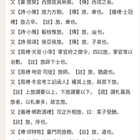
又【書·旅獒】西旅底貢厥獒。【傳】西戎之長。
又【詩·小雅】旅力方剛。【傳】旅，衆也。【儀禮·士冠
禮】旅占卒。【註】旅，衆也。
又【詩·小雅】殽核惟旅。【傳】旅，
也。
𨻰
又【詩·周頌】侯亞侯旅。【傳】旅，子弟也。
又【周禮·天官·小宰】掌官府之徵令，四曰旅，掌官常以
治數。【註】旅辟下士也。
又【周禮·地官·司徒】旅師。【註】旅，猶處也。
又【周禮·冬官考工記函人】權其上旅，與其下旅。
【註】上旅謂要以上，下旅謂要以下。【疏】謂札葉爲
旅者，以札衆多，故言旅。
又【儀禮·鄕飮酒禮】司正升相旅，曰：某子受酬。
【註】旅，序也。
又【禮·郊特牲】臺門而旅樹。【註】旅，道也。