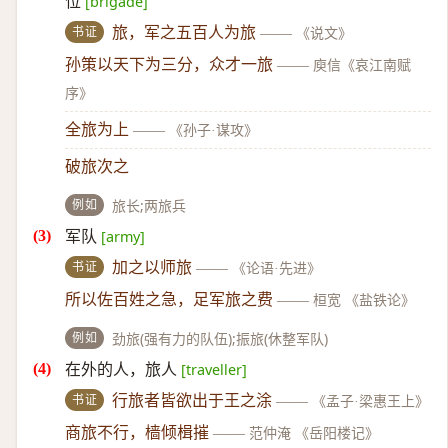
位
[brigade]
书证
旅，军之五百人为旅
——
《说文》
孙策以天下为三分，众才一旅
——
庾信《哀江南赋
序》
全旅为上
——
《孙子·谋攻》
破旅次之
例如
旅长;两旅兵
军队
[army]
书证
加之以师旅
——
《论语·先进》
所以佐百姓之急，足军旅之费
——
桓宽 《盐铁论》
例如
劲旅(强有力的队伍);振旅(休整军队)
在外的人，旅人
[traveller]
书证
行旅者皆欲出于王之涂
——
《孟子·梁惠王上》
商旅不行，樯倾楫摧
——
范仲淹 《岳阳楼记》