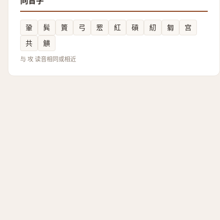
同音字
䡗
髸
篢
弓
䍔
紅
碽
糿
匔
宫
共
觵
与 攻 读音相同或相近