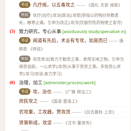
书证
凡疗疡，以五毒攻之
——
《周礼·天官·疡医》
例如
攻疗(治疗);攻治(医治);攻熨(原指以药物炒热敷患
处，散寒止痛。引申为改正);攻泻(饮服烈性药物使之宣泻)
致力研究，专心从事
[assiduously study;specialize in]
书证
闻道有先后，术业有专攻，如是而已
——
唐·
韩愈 《师说》
例如
攻苦食淡(致力于勤苦之事，食用无味之物。引申为
艰苦自励，一心求学);攻苦(从事于劳苦之事。多指苦心求
学);攻习(攻读;奋力学习)
治理，加工
[administer;process;work]
书证
攻，治也
——
《广雅·释诂三》
庶民攻之
——
《国语·楚语上》
农攻粟，工攻器，贾攻货
——
《吕氏春秋·上农》
贤第新成，攻坚
——
《汉书·董贤传》