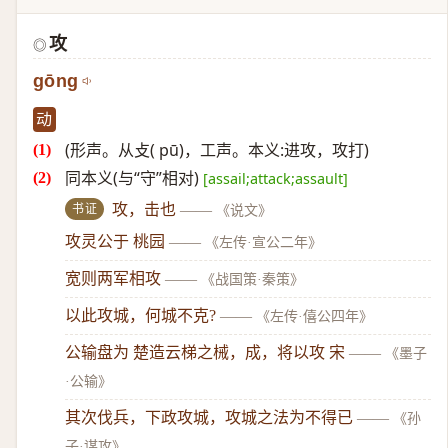
攻
◎
gōng
动
(形声。从攴( pū)，工声。本义:进攻，攻打)
同本义(与“守”相对)
[assail;attack;assault]
书证
攻，击也
——
《说文》
攻灵公于 桃园
——
《左传·宣公二年》
宽则两军相攻
——
《战国策·秦策》
以此攻城，何城不克?
——
《左传·僖公四年》
公输盘为 楚造云梯之械，成，将以攻 宋
——
《墨子
·公输》
其次伐兵，下政攻城，攻城之法为不得已
——
《孙
子·谋攻》