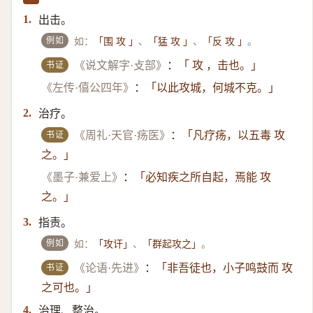
出击。
1.
例如
如：
、
、
。
「围 攻 」
「猛 攻 」
「反 攻 」
书证
《说文解字·攴部》
：
「 攻 ，击也。」
《左传·僖公四年》
：
「以此攻城，何城不克。」
治疗。
2.
书证
《周礼·天官·疡医》
：
「凡疗疡，以五毒 攻
之。」
《墨子·兼爱上》
：
「必知疾之所自起，焉能 攻
之。」
指责。
3.
例如
如：
、
。
「攻讦」
「群起攻之」
书证
《论语·先进》
：
「非吾徒也，小子鸣鼓而 攻
之可也。」
治理、整治。
4.