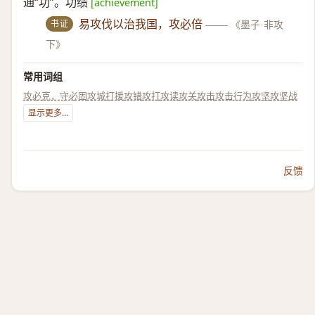
通“功”。功绩
[achievement]
书证
易攻伐以治我国，攻必倍
——
《墨子·非攻
下》
常用词组
攻必克，守必固
攻城打援
攻错
攻打
攻读
攻关
攻击
攻击行为
攻坚
攻坚战
显示更多...
反馈