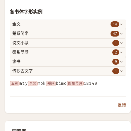
各书体字形实例
14
金文
47
楚系简帛
1
说文小篆
2
秦系简牍
9
隶书
1
传抄古文字
五笔
aty
仓颉
mok
郑码
bimo
四角号码
18140
反馈