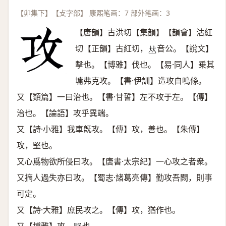
【卯集下】【攴字部】 康熙笔画：7 部外笔画：3
【唐韻】古洪切【集韻】【韻會】沽紅
切【正韻】古紅切，
音公。【說文】
𠀤
擊也。【博雅】伐也。【易·同人】乗其
墉弗克攻。【書·伊訓】造攻自鳴條。
又【類篇】一曰治也。【書·甘誓】左不攻于左。【傳】
治也。【論語】攻乎異端。
又【詩·小雅】我車旣攻。【傳】攻，善也。【朱傳】
攻，堅也。
又心爲物欲所侵曰攻。【唐書·太宗紀】一心攻之者衆。
又摘人過失亦曰攻。【蜀志·諸葛亮傳】勤攻吾闕，則事
可定。
又【詩·大雅】庶民攻之。【傳】攻，猶作也。