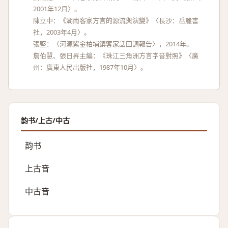
2001年12月〉。
陳立中：《湖南客家方言的源流與演變》〈長沙：岳麓書
社，2003年4月〉。
張堅：〈河源紫金柏埔鎮客家話田調報告〉，2014年。
詹伯慧、張日昇主編：《珠江三角洲方言字音對照》〈廣
州：廣東人民出版社，1987年10月〉。
韵书/上古/中古
韵书
上古音
中古音