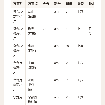
方言片
方言点
声母
韵母
调值
调类
备注
粤台片·
从化
l
am
21
上声
龙华小
(吕田)
片
粤台片·
梅县
l/n
am
31
上
正,
梅惠小
(广东)
俗
片
粤台片·
惠州
l
am
35
上声
梅惠小
(市区)
片
粤台片·
东莞
l
am
21
上声
梅惠小
(清溪)
片
粤台片·
深圳
l
am
31
上声
梅惠小
(沙头
片
角)
宁龙片
宁都县
l
am
214
上声
梅江镇