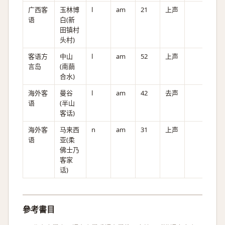
广西客
玉林博
l
am
21
上声
语
白(新
田镇村
头村)
客语方
中山
l
am
52
上声
言岛
(南蓢
合水)
海外客
曼谷
l
am
42
去声
语
(半山
客话)
海外客
马来西
n
am
31
上声
语
亚(柔
佛士乃
客家
话)
參考書目