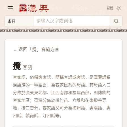
繁體
← 返回「攬」音韵方言
攬
客語
客家語，俗稱客家話，簡稱客語或客話，是漢藏語系
漢語族的一種語言，為客家民系的母語。其母語人口
分佈於廣東東北部、江西南部和福建西部，即傳統的
客家地區；臺灣分佈於桃竹苗、六堆和花東縱谷等
地，按口音分，客家語又可分為梅州話、惠陽話、惠
州話、贛南話、汀州話等。