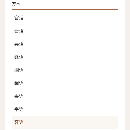
方言
官话
晋语
吴语
赣语
湘语
闽语
粤语
平话
客语