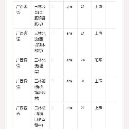
广西客
玉林容
l
am
21
上声
语
县(县
底镇县
底村)
广西客
玉林北
l
am
21
上声
语
流(西
埌镇木
棉村)
广西客
玉林北
l
am
24
阳平
语
流(塘
岸)
广西客
玉林福
l
am
31
上声
语
绵(桥
镇新沙
村)
广西客
玉林陆
l
am
21
上声
语
川(横
山乡四
和村)