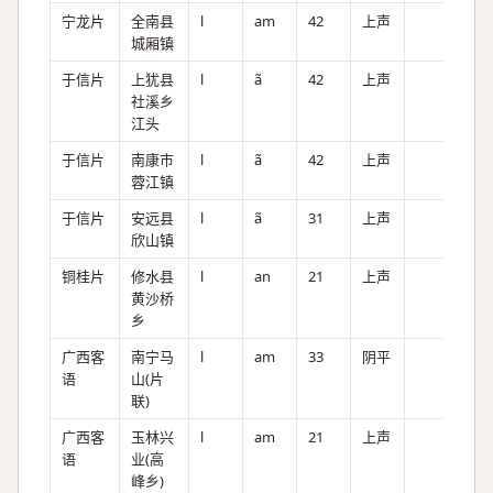
宁龙片
全南县
l
am
42
上声
城厢镇
于信片
上犹县
l
ã
42
上声
社溪乡
江头
于信片
南康市
l
ã
42
上声
蓉江镇
于信片
安远县
l
ã
31
上声
欣山镇
铜桂片
修水县
l
an
21
上声
黄沙桥
乡
广西客
南宁马
l
am
33
阴平
语
山(片
联)
广西客
玉林兴
l
am
21
上声
语
业(高
峰乡)