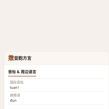
撴
音韵方言
音标 & 周边语言
国际音标
tuən˥
越南语
đun