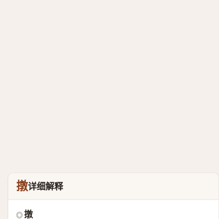
撴
详细解释
撴
◎