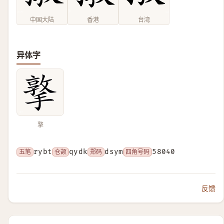
中国大陆
香港
台湾
异体字
撉
五笔
rybt
仓颉
qydk
郑码
dsym
四角号码
58040
反馈