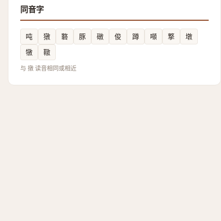
同音字
吨
獤
䃦
豚
礅
俊
蹲
噸
撉
墩
犜
䪃
与 撴 读音相同或相近