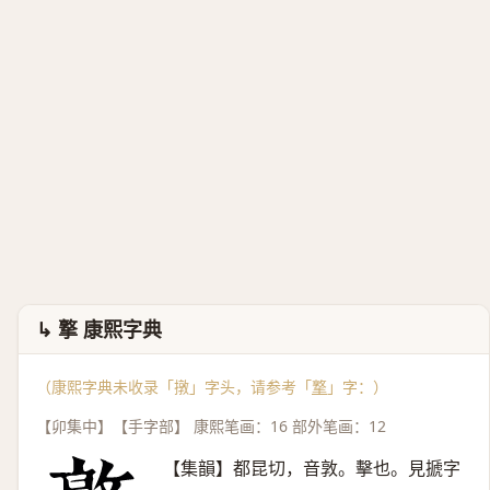
↳ 撉 康熙字典
（康熙字典未收录「撴」字头，请参考「
撉
」字：）
【卯集中】【手字部】 康熙笔画：16 部外笔画：12
【集韻】都昆切，音敦。擊也。見搋字