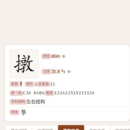
拼音
dūn
注音
ㄉㄨㄣ
扌
部首
部外
总笔画
3
15
统一码
CJK 64B4
笔顺
121412515213134
字形结构
左右结构
异体