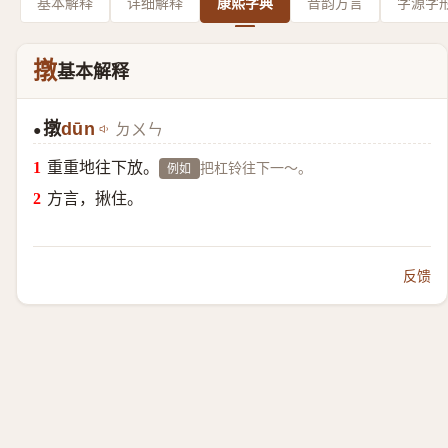
基本解释
详细解释
康熙字典
音韵方言
字源字
撴
基本解释
撴
dūn
ㄉㄨㄣ
●
重重地往下放。
把杠铃往下一～。
例如
方言，揪住。
反馈