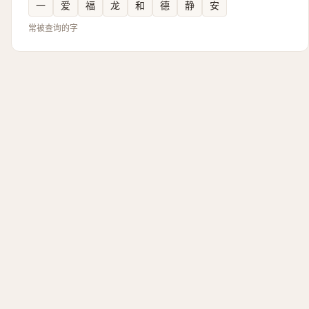
一
爱
福
龙
和
德
静
安
常被查询的字