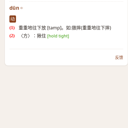
dūn
动
重重地往下放 [tamp]。如:撴摔(重重地往下摔)
〈方〉∶揪住
[hold tight]
反馈