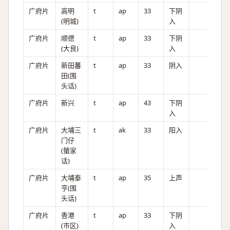
广府片
高明
t
ap
33
下阴
(明城)
入
广府片
顺德
t
ap
33
下阴
(大良)
入
广府片
新田蕃
t
ap
33
阴入
田(围
头话)
广府片
新兴
t
ap
43
下阴
入
广府片
大埔三
t
ak
33
阳入
门仔
(蜑家
话)
广府片
大埔泰
t
ap
35
上声
亨(围
头话)
广府片
香港
t
ap
33
下阴
(市区)
入