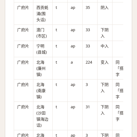
广府片
西贡蚝
t
ap
35
阴入
涌(围
头话)
广府片
澳门
t
ap
33
下阴
(市区)
入
广府片
宁明
t
ap
33
中入
(县城)
广府片
北海
t
a
224
变入
同
(廉州
「搭」
镇)
字
广府片
北海
t
ap
3
下阴
同
(南康
入
「搭」
镇)
字
广府片
北海
t
ap
31
下阴
同
(沙田
入
「搭」
镇海边
字
话)
广府片
北海
t
ap
3
下阴
同