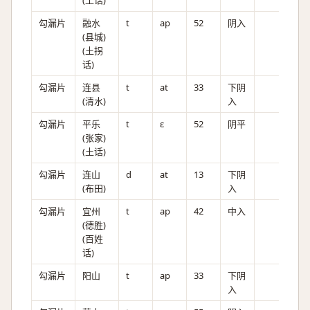
(土话)
勾漏片
融水
t
ap
52
阴入
(县城)
(土拐
话)
勾漏片
连县
t
at
33
下阴
(清水)
入
勾漏片
平乐
t
ɛ
52
阴平
(张家)
(土话)
勾漏片
连山
d
at
13
下阴
(布田)
入
勾漏片
宜州
t
ap
42
中入
(德胜)
(百姓
话)
勾漏片
阳山
t
ap
33
下阴
入