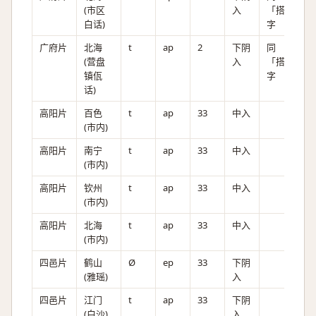
(市区
入
「搭」
白话)
字
广府片
北海
t
ap
2
下阴
同
(营盘
入
「搭」
镇佤
字
话)
高阳片
百色
t
ap
33
中入
(市内)
高阳片
南宁
t
ap
33
中入
(市内)
高阳片
钦州
t
ap
33
中入
(市内)
高阳片
北海
t
ap
33
中入
(市内)
四邑片
鹤山
Ø
ep
33
下阴
(雅瑶)
入
四邑片
江门
t
ap
33
下阴
(白沙)
入