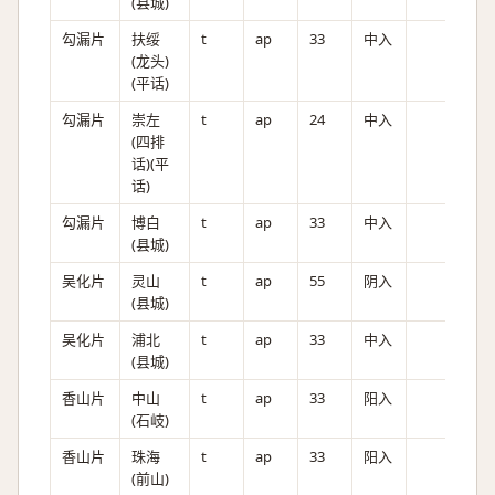
(县城)
勾漏片
扶绥
t
ap
33
中入
(龙头)
(平话)
勾漏片
崇左
t
ap
24
中入
(四排
话)(平
话)
勾漏片
博白
t
ap
33
中入
(县城)
吴化片
灵山
t
ap
55
阴入
(县城)
吴化片
浦北
t
ap
33
中入
(县城)
香山片
中山
t
ap
33
阳入
(石岐)
香山片
珠海
t
ap
33
阳入
(前山)