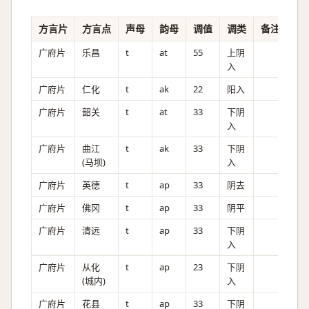
方言片
方言点
声母
韵母
调值
调类
备注
广府片
乐昌
t
at
55
上阴
入
广府片
仁化
t
ak
22
阳入
广府片
韶关
t
at
33
下阴
入
广府片
曲江
t
ak
33
下阴
(马坝)
入
广府片
英德
t
ap
33
阴去
广府片
佛冈
t
ap
33
阴平
广府片
清远
t
ap
33
下阴
入
广府片
从化
t
ap
23
下阴
(城内)
入
广府片
花县
t
ap
33
下阴