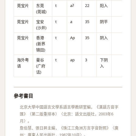
莞宝片
东莞
t
aʔ
22
阳入
(莞城)
莞宝片
宝安
t
a
35
阴平
(沙井)
莞宝片
香港
t
Ap
35
阴入
(新界
锦田)
海外粤
曼谷
t
ap
3
下阴
语
(广府
入
话)
參考書目
北京大學中國語言文學系語言學教研室編，《漢語方音字
匯》（第二版重排本）〈北京：語文出版社，2003年6
月〉。
詹伯慧、張日昇主編，《珠江三角洲方言字音對照》〈廣
州：廣東人民出版社，1987年10月〉。