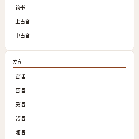
韵书
上古音
中古音
方言
官话
晋语
吴语
赣语
湘语