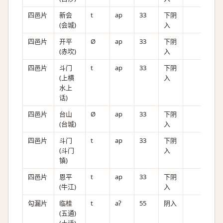
四邑片
新会
t
ap
33
下阴
(会城)
入
四邑片
开平
Ø
ap
33
下阴
(赤坎)
入
四邑片
斗门
t
ap
33
下阴
(上横
入
水上
话)
四邑片
台山
Ø
ap
33
下阴
(台城)
入
四邑片
斗门
t
ap
33
下阴
(斗门
入
镇)
四邑片
恩平
t
ap
33
下阴
(牛江)
入
勾漏片
临桂
t
aʔ
55
阴入
(五通)