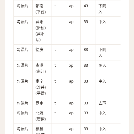
勾漏片
郁南
t
ap
43
下阴
(平台)
入
勾漏片
宾阳
t
ap
33
中入
(新桥)
(宾阳
话)
勾漏片
德庆
t
ap
33
下阴
入
勾漏片
贵港
t
ɔp
33
阴入
(南江)
勾漏片
南宁
t
ap
33
中入
(沙井)
(平话)
勾漏片
罗定
t
ap
33
去声
勾漏片
北流
t
ap
33
中入
(唐僚)
勾漏片
横县
t
ap
33
中入