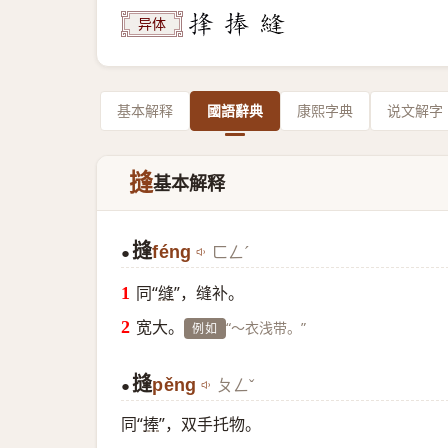
异体
基本解释
國語辭典
康熙字典
说文解字
摓
基本解释
摓
féng
ㄈㄥˊ
●
同“
缝
”，缝补。
宽大。
“～衣浅带。”
例如
摓
pěng
ㄆㄥˇ
●
同“
捧
”，双手托物。