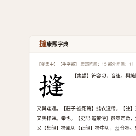
摓
康熙字典
【卯集中】【手字部】 康熙笔画：15 部外笔画：11
【集韻】符容切，音逢。與縫
又與逢通。【莊子·盜跖篇】摓衣淺帶。【註】
又與捀通。奉也。【史記·龜箂傳】摓策定數
又【集韻】符風切【正韻】符中切，
音馮。
𠀤