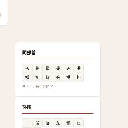
馈
同部首
撘
拑
攬
撮
摌
㩍
播
㧟
抑
掋
拼
扑
与「扌」部相关的字
热搜
一
爱
福
龙
和
德