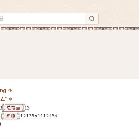
ěng
ㄥˇ
总笔画
3
13
笔顺
3
1213541112454
构