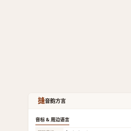
摓
音韵方言
音标 & 周边语言