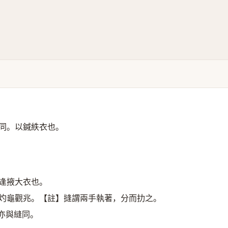
同。以鍼紩衣也。
逢掖大衣也。
，灼龜觀兆。【註】摓謂兩手執著，分而扐之。
亦與縫同。