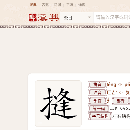
汉典
古籍
诗词
书法
通识
|
|
|
|
拼音
féng
p
注音
ㄈㄥˊ
ㄆ
部首
扌
部外
统一码
CJK 645
字形结构
左右结