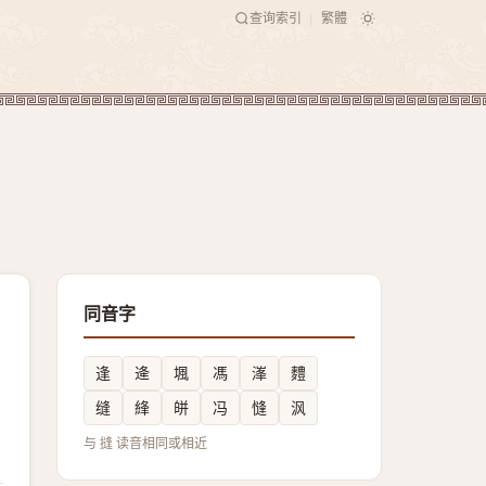
查询索引
繁體
|
同音字
逢
逄
堸
馮
溄
䵄
缝
綘
皏
冯
㦀
沨
与 摓 读音相同或相近