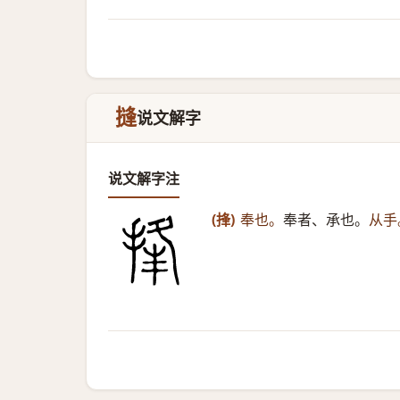
摓
说文解字
说文解字注
(捀)
奉也。
奉者、承也。
从手