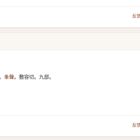
反
。夆聲。
敷容切。九部。
反