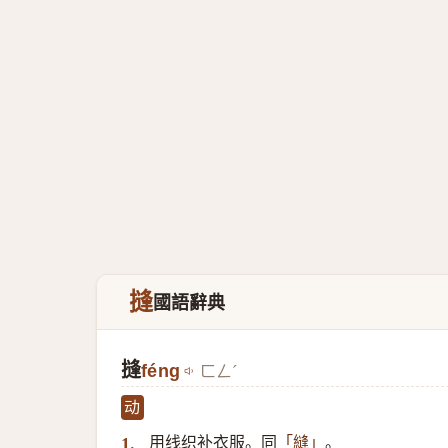
摓
國語辭典
摓
féng
ㄈㄥˊ
动
用线织补衣服。同
。
1.
「
縫
」