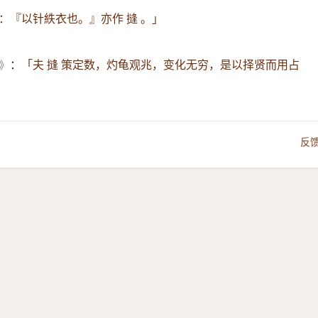
：『以针紩衣也。』亦作 摓 。」
》
：
「夫 摓 策定数，灼龟观兆，变化无穷，是以择贤而用占
反