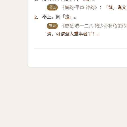
书证
《集韵·平声·钟韵》
：
「缝，说文
奉上。同
。
2.
「
捀
」
书证
《史记·卷一二八·褚少孙补龟策传
焉，可谓圣人重事者乎！」