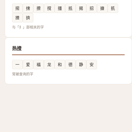
㨸
搳
撩
撹
㩖
抵
掦
招
搪
扺
揸
㨈
与「扌」部相关的字
热搜
一
爱
福
龙
和
德
静
安
常被查询的字