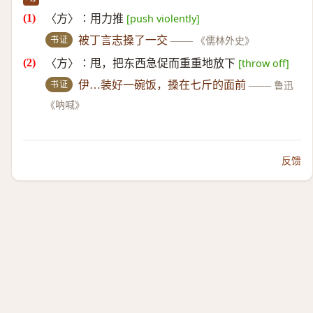
〈方〉∶用力推
[push violently]
书证
被丁言志搡了一交
——
《儒林外史》
〈方〉∶甩，把东西急促而重重地放下
[throw off]
书证
伊…装好一碗饭，搡在七斤的面前
——
鲁迅
《呐喊》
反馈