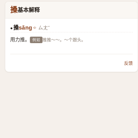
搡
基本解释
搡
sǎng
ㄙㄤˇ
●
用力推。
推推～～。～个跟头。
例如
反馈