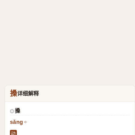
搡
详细解释
搡
◎
sǎng
动