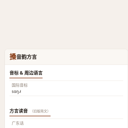
搡
音韵方言
音标 & 周边语言
国际音标
sɑŋ˨˩˦
方言读音
（旧版简文）
广东话