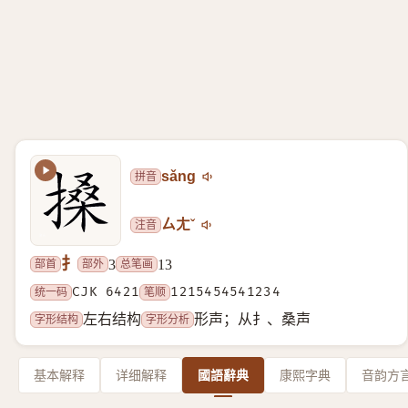
拼音
sǎng
注音
ㄙㄤˇ
扌
部首
部外
总笔画
3
13
统一码
CJK 6421
笔顺
1215454541234
字形结构
字形分析
左右结构
形声；从扌、桑声
基本解释
详细解释
國語辭典
康熙字典
音韵方