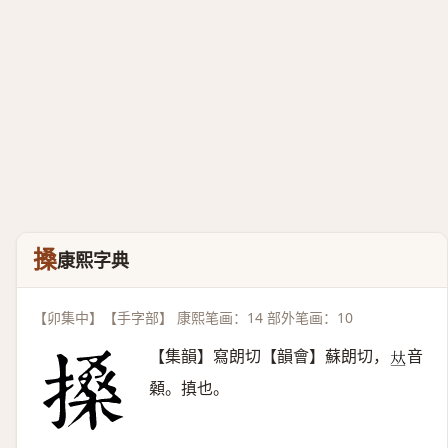
搡
康熙字典
【卯集中】【手字部】 康熙笔画：14 部外笔画：10
【集韻】寫朗切【韻會】蘇朗切，
音
𠀤
顙。搷也。