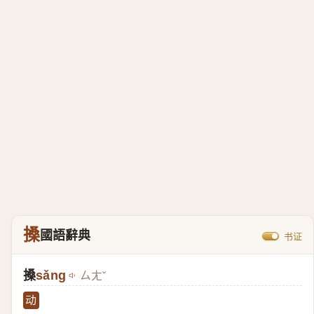
搡
國語辭典
书证
搡
sǎng
ㄙㄤˇ
动