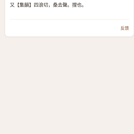
又【集韻】四浪切，桑去聲。摚也。
反馈