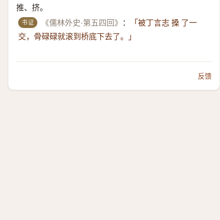
推、挤。
书证
《儒林外史·第五四回》
：
「被丁言志 搡 了一
交，骨碌碌就滚到桥底下去了。」
反馈