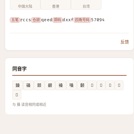
中国大陆
香港
台湾
五笔
rccs
仓颉
qeed
郑码
dxxf
四角号码
57094
反馈
同音字
鎟
磉
䫙
顙
褬
嗓
颡
𬧉
𣞙
𦟄
𬄾
𤸯
与 搡 读音相同或相近