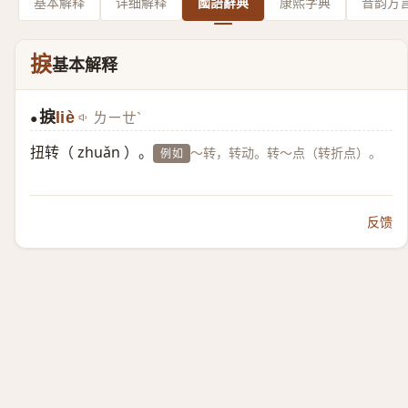
基本解释
详细解释
國語辭典
康熙字典
音韵方
捩
基本解释
捩
liè
ㄌㄧㄝˋ
●
扭转（ zhuǎn ）。
～转，转动。转～点（转折点）。
例如
反馈