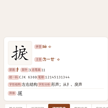
拼音
liè
注音
ㄌㄧㄝˋ
扌
部首
部外
总笔画
3
11
统一码
CJK 6369
笔顺
12145131344
字形结构
字形分析
左右结构
形声；从扌、戾声
异体