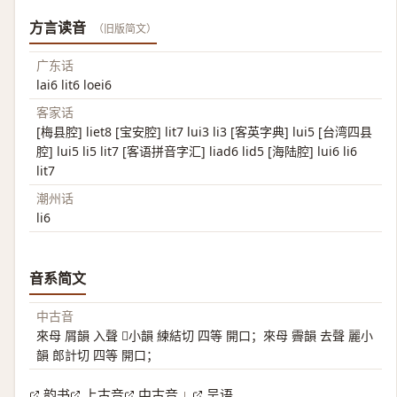
方言读音
（旧版简文）
广东话
lai6 lit6 loei6
客家话
[梅县腔] liet8 [宝安腔] lit7 lui3 li3 [客英字典] lui5 [台湾四县
腔] lui5 li5 lit7 [客语拼音字汇] liad6 lid5 [海陆腔] lui6 li6
lit7
潮州话
li6
音系简文
中古音
來母 屑韻 入聲 𥸸小韻 練結切 四等 開口；來母 霽韻 去聲 麗小
韻 郎計切 四等 開口；
韵书
上古音
中古音
吴语
|