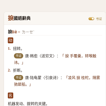
捩
國語辭典
书证
捩
liè
ㄌㄧㄝˋ
动
扭转。
1.
书证
唐·韩愈〈送穷文〉：
「 捩 手覆羹，转喉触
讳。」
折断。
2.
书证
唐·陆龟蒙〈引泉诗〉：
「凌风 捩 桂柁，隔雾
驰犀船。」
名
机器发动、拨转的关键。