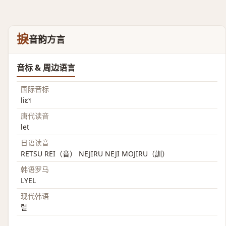
捩
音韵方言
音标 & 周边语言
国际音标
liɛ˥˧
唐代读音
let
日语读音
RETSU REI（音） NEJIRU NEJI MOJIRU（訓）
韩语罗马
LYEL
现代韩语
렬