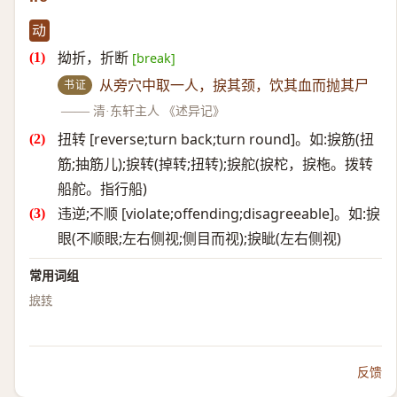
动
拗折，折断
[break]
书证
从旁穴中取一人，捩其颈，饮其血而抛其尸
——
清·东轩主人 《述异记》
扭转 [reverse;turn back;turn round]。如:捩筋(扭
筋;抽筋儿);捩转(掉转;扭转);捩舵(捩柁，捩柂。拨转
船舵。指行船)
违逆;不顺 [violate;offending;disagreeable]。如:捩
眼(不顺眼;左右侧视;侧目而视);捩眦(左右侧视)
常用词组
捩转
反馈