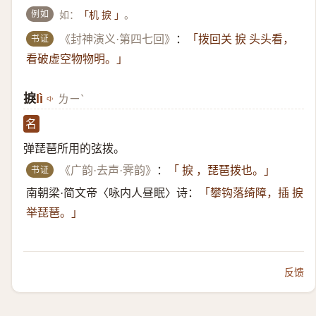
例如
如：
。
「机 捩 」
书证
《封神演义·第四七回》
：
「拨回关 捩 头头看，
看破虚空物物明。」
捩
lì
ㄌㄧˋ
名
弹琵琶所用的弦拨。
书证
《广韵·去声·霁韵》
：
「 捩 ，琵琶拨也。」
南朝梁·简文帝〈咏内人昼眠〉诗：
「攀钩落绮障，插 捩
举琵琶。」
反馈