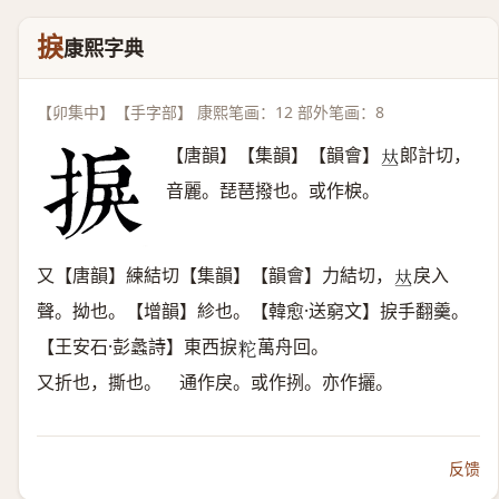
捩
康熙字典
【卯集中】【手字部】 康熙笔画：12 部外笔画：8
【唐韻】【集韻】【韻會】
郞計切，
𠀤
音麗。琵琶撥也。或作棙。
又【唐韻】練結切【集韻】【韻會】力結切，
戾入
𠀤
聲。拗也。【增韻】紾也。【韓愈·送窮文】捩手翻羹。
【王安石·彭蠡詩】東西捩
萬舟回。
𥹈
又折也，撕也。 通作戾。或作挒。亦作攦。
反馈