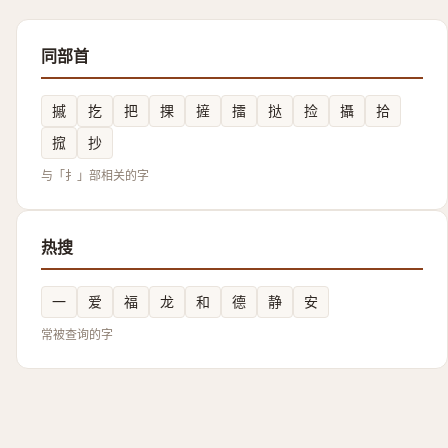
同部首
摵
扢
把
捰
摌
擂
挞
捡
攝
拾
搲
抄
与「扌」部相关的字
热搜
一
爱
福
龙
和
德
静
安
常被查询的字