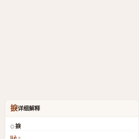
捩
详细解释
捩
◎
liè