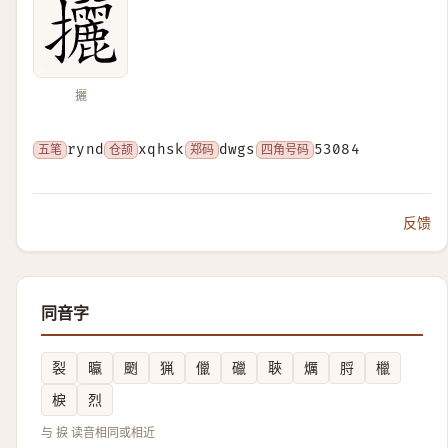
攦
五笔
rynd
仓颉
xqhsk
郑码
dwgs
四角号码
53084
反馈
同音字
裂
㬯
颲
猟
儠
䃳
聗
爄
脟
㯿
棙
烈
与 捩 读音相同或相近