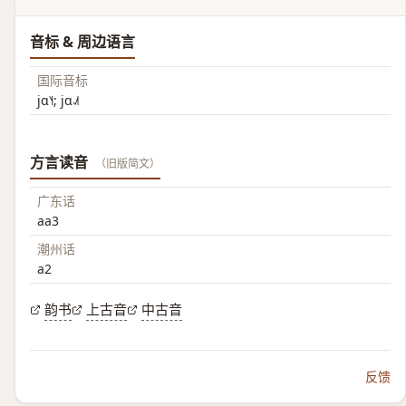
音标 & 周边语言
国际音标
jɑ˥˧; jɑ˨˩˦
方言读音
（旧版简文）
广东话
aa3
潮州话
a2
韵书
上古音
中古音
反馈