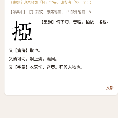
（康熙字典未收录「挜」字头，请参考「
掗
」字：）
【卯集中】【手字部】 康熙笔画：12 部外笔画：8
【集韻】倚下切，音啞。掗㩡，搖也。
又【篇海】取也。
又倚可切，婀上聲。義同。
又【字彙】衣駕切，音亞。强與人物也。
反馈