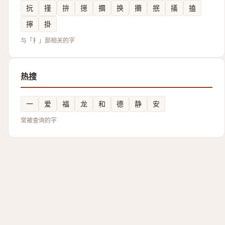
抏
㨷
拚
㩄
攌
换
㩶
抿
㩘
搕
擰
掛
与「扌」部相关的字
热搜
一
爱
福
龙
和
德
静
安
常被查询的字