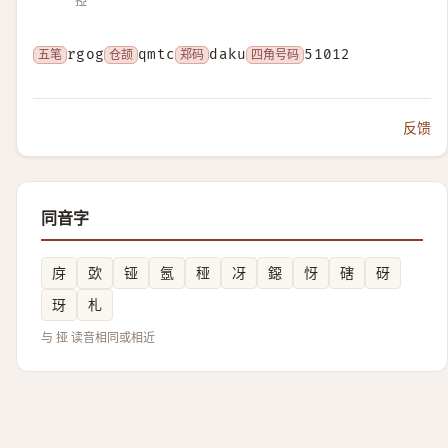
掗
五笔
rgog
仓颉
qmtc
郑码
daku
四角号码
51012
反馈
同音字
庌
㰳
铔
氬
䅉
冴
鐚
㤉
磍
砑
玡
札
与 挜 读音相同或相近