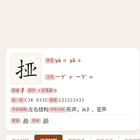
拼音
yà
yǎ
注音
ㄧㄚˋ
ㄧㄚˇ
扌
部首
部外
总笔画
3
9
统一码
CJK 631C
笔顺
121122431
字形结构
字形分析
左右结构
形声；从扌、亚声
繁体
异体