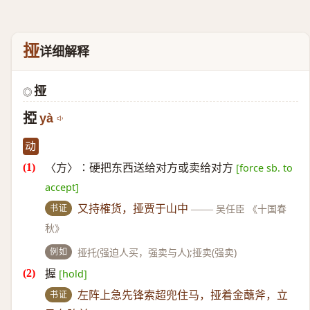
挜
详细解释
挜
◎
掗
yà
动
〈方〉∶硬把东西送给对方或卖给对方
[force sb. to
accept]
书证
又持榷货，挜贾于山中
——
吴任臣 《十国春
秋》
例如
挜托(强迫人买，强卖与人);挜卖(强卖)
握
[hold]
书证
左阵上急先锋索超兜住马，挜着金蘸斧，立