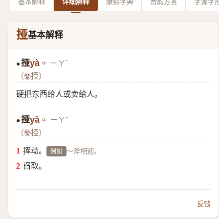
基本解释
详细解释
康熙字典
音韵方言
字源字
挜
基本解释
挜
yà
ㄧㄚˋ
●
（
掗）
硬把东西给人或卖给人。
挜
yǎ
ㄧㄚˇ
●
（
掗）
挥动。
～斧相迎。
例如
舀取。
反馈