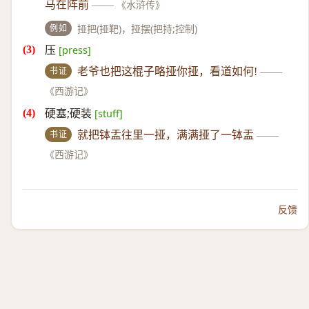
马在阵前
——
《水浒传》
例如
挜把(挜靶)，挜摆(把持;控制)
压
[press]
书证
老爷也把这棍子略挜你挜，看道如何!
——
《西游记》
硬塞;硬装
[stuff]
书证
就把钵盂往里一挜，满满挜了一钵盂
——
《西游记》
反馈