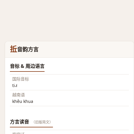
拞
音韵方言
音标 & 周边语言
国际音标
ti˨˩˦
越南语
khêu khua
方言读音
（旧版简文）