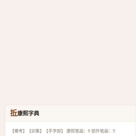
拞
康熙字典
【備考】【卯集】【手字部】 康熙笔画：9 部外笔画：5