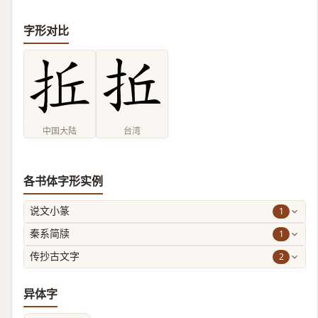
字形对比
中国大陆
台湾
各书体字形实例
1
说文小篆
1
秦系简牍
2
传抄古文字
异体字