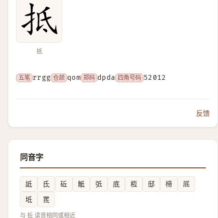
抵
五笔
rrgg
仓颉
qom
郑码
dpda
四角号码
52012
反馈
同音字
詆
氐
䂡
觝
弤
底
枑
邸
楴
厎
坻
䍕
与 拞 读音相同或相近