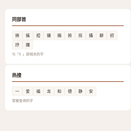
同部首
挾
㨙
掗
攘
掚
拵
㧰
搐
擗
扨
抒
攞
与「扌」部相关的字
热搜
一
爱
福
龙
和
德
静
安
常被查询的字