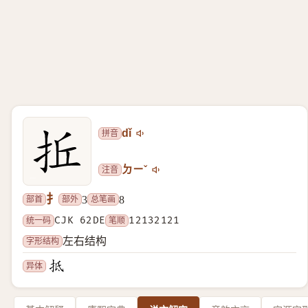
拼音
dǐ
注音
ㄉㄧˇ
扌
部首
部外
总笔画
3
8
统一码
CJK 62DE
笔顺
12132121
字形结构
左右结构
异体