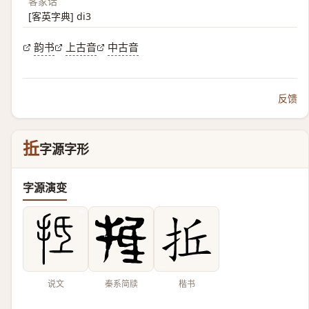
客家话
[客英字典] di3
韵书
上古音
中古音
反馈
拞
字源字形
字源演变
说文
秦系简牍
楷书