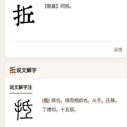
【龍龕】同抵。
反馈
拞
说文解字
说文解字注
(抵)
擠也。
排而相歫也。
从手。氐聲。
丁禮切。十五部。