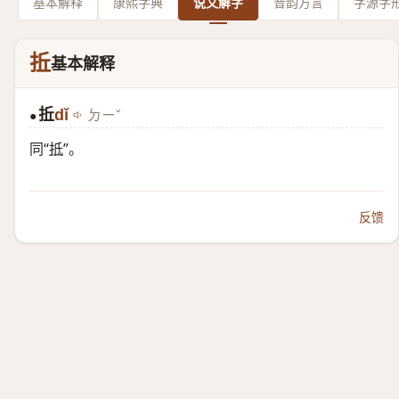
基本解释
康熙字典
说文解字
音韵方言
字源字
拞
基本解释
拞
dǐ
ㄉㄧˇ
●
同“
抵
”。
反馈